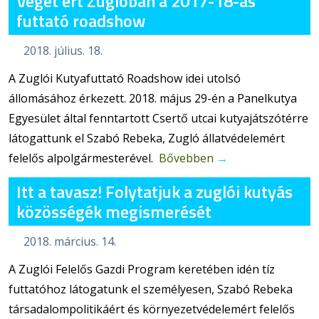
Véget ért Zuglóban a 2017-18-as
futtató roadshow
2018. július. 18.
A Zuglói Kutyafuttató Roadshow idei utolsó
állomásához érkezett. 2018. május 29-én a Panelkutya
Egyesület által fenntartott Csertő utcai kutyajátszótérre
látogattunk el Szabó Rebeka, Zugló állatvédelemért
felelős alpolgármesterével.
Bővebben
→
Itt a tavasz! Folytatjuk a zuglói kutyás
közösségék megismerését
2018. március. 14.
A Zuglói Felelős Gazdi Program keretében idén tíz
futtatóhoz látogatunk el személyesen, Szabó Rebeka
társadalompolitikáért és környezetvédelemért felelős