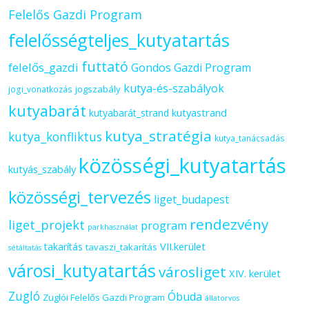
Felelős Gazdi Program
felelősségteljes_kutyatartás
futtató
felelős_gazdi
Gondos Gazdi Program
kutya-és-szabályok
jogszabály
jogi_vonatkozás
kutyabarát
kutyastrand
kutyabarát_strand
kutya_stratégia
kutya_konfliktus
kutya_tanácsadás
közösségi_kutyatartás
kutyás_szabály
közösségi_tervezés
liget_budapest
rendezvény
liget_projekt
program
parkhasználat
VII.kerület
takarítás
tavaszi_takarítás
sétáltatás
városi_kutyatartás
városliget
XIV. kerület
Zugló
Óbuda
Zuglói Felelős Gazdi Program
állatorvos