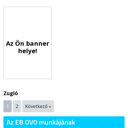
Az Ön banner
helye!
Zugló
1
2
Következő »
Az EB OVO munkájának