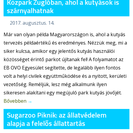
Közpark Zuglóban, ahol a kutyások is
szárnyalhatnak
2017. augusztus. 14.
Már van olyan példa Magyarországon is, ahol a kutyás
tervezés példaértékű és eredményes. Nézzük meg, mi a
siker kulcsa, amikor egy jelentős kutyás használói
közösséget érintő parkot újítanak fel! A folyamatot az
EB OVO Egyesület segítette, de legalább ilyen fontos
volt a helyi civilek együttműködése és a nyitott, kerületi
vezetőség. Reméljük, lesz még alkalmunk ilyen
sikeresen alakítani egy megújuló park kutyás jövőjét.
Bővebben
→
Sugarzoo Piknik: az állatvédelem
alapja a felelős állattartás