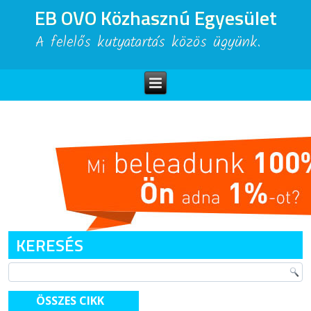
EB OVO Közhasznú Egyesület
A felelős kutyatartás közös ügyünk.
KERESÉS
ÖSSZES CIKK