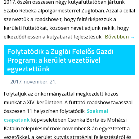
2017. őszén összesen négy kutyafuttatóban jártunk
Szabó Rebeka alpolgármesterrel Zuglóban. Azzal a céllal
szerveztük a roadshow-t, hogy feltérképezzük a
kerületi futtatókat, közösen nevet adjunk nekik, hogy
elkezdődhessen a kutyabarát fejlesztésük.
Bővebben
→
Folytatódik a Zuglói Felelős Gazdi
Program: a kerület vezetőivel
egyeztettünk
2017. november. 21.
Folytatjuk az önkormányzattal megkezdett közös
munkát a XIV. kerületben. A futtató roadshow tavasszal
összesen 11 helyszínen folytatódik.
Szakmai
csapatunk
képviseletében
Csonka Berta és Mohácsi
Katalin településmérnök november 8-án egyeztetett a
vezetőkkel, a kerület kutyás stratégiai fejlesztéséről és