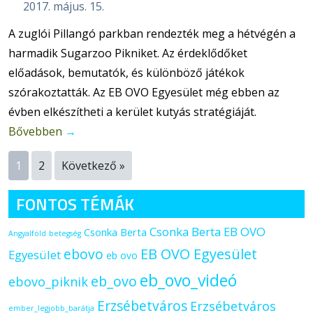
2017. május. 15.
A zuglói Pillangó parkban rendezték meg a hétvégén a
harmadik Sugarzoo Pikniket. Az érdeklődőket
előadások, bemutatók, és különböző játékok
szórakoztatták. Az EB OVO Egyesület még ebben az
évben elkészítheti a kerület kutyás stratégiáját.
Bővebben
→
1
2
Következő »
FONTOS TÉMÁK
Csonka Berta EB OVO
Csonka Berta
Angyalföld
betegség
ebovo
EB OVO Egyesület
Egyesület
eb ovo
eb_ovo_videó
eb_ovo
ebovo_piknik
Erzsébetváros
Erzsébetváros
ember_legjobb_barátja