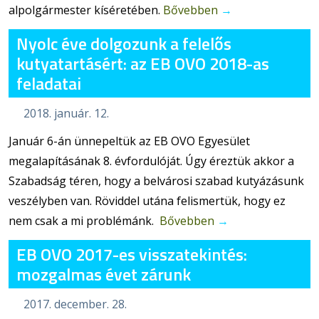
alpolgármester kíséretében.
Bővebben
→
Nyolc éve dolgozunk a felelős
kutyatartásért: az EB OVO 2018-as
feladatai
2018. január. 12.
Január 6-án ünnepeltük az EB OVO Egyesület
megalapításának 8. évfordulóját. Úgy éreztük akkor a
Szabadság téren, hogy a belvárosi szabad kutyázásunk
veszélyben van. Röviddel utána felismertük, hogy ez
nem csak a mi problémánk.
Bővebben
→
EB OVO 2017-es visszatekintés:
mozgalmas évet zárunk
2017. december. 28.