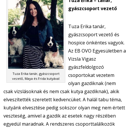
Tuza Erika – tanár,
gyászcsoport vezető
Tuza Erika tanár,
gyászcsoport vezető és
hospice önkéntes vagyok.
Az EB OVO Egyesületben a
Vizsla Vigasz
gyászfeldolgozó
Tuza Erika tanár, gyászcsoport
csoportokat vezetem
vezető, Maya és Frida kutyával
olyan gazdiknak (nem
csak vizslásoknak és nem csak kutya gazdiknak), akik
elveszítették szeretett kedvencüket. A halál tabu téma,
kutyánk elvesztése pedig sokszor olyan meg nem értett
veszteség, amivel a gazdik az esetek nagy részében
egyedül maradnak. A rendszeres csoporttalálkozók