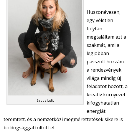
Huszonévesen,
egy véletlen
folytán
megtaláltam azt a
szakmát, ami a
legjobban
passzolt hozzám:
a rendezvények
világa mindig új
feladatot hozott, a
kreatív környezet
Babos Judit
kifogyhatatlan
energiát
teremtett, és a nemzetközi megmérettetések sikere is
boldogsággal töltött el.