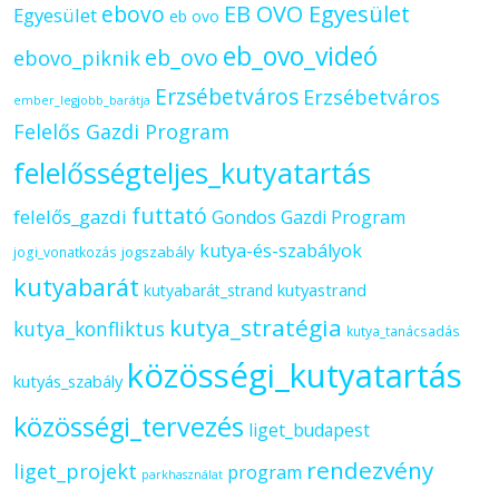
ebovo
EB OVO Egyesület
Egyesület
eb ovo
eb_ovo_videó
eb_ovo
ebovo_piknik
Erzsébetváros
Erzsébetváros
ember_legjobb_barátja
Felelős Gazdi Program
felelősségteljes_kutyatartás
futtató
felelős_gazdi
Gondos Gazdi Program
kutya-és-szabályok
jogszabály
jogi_vonatkozás
kutyabarát
kutyastrand
kutyabarát_strand
kutya_stratégia
kutya_konfliktus
kutya_tanácsadás
közösségi_kutyatartás
kutyás_szabály
közösségi_tervezés
liget_budapest
rendezvény
liget_projekt
program
parkhasználat