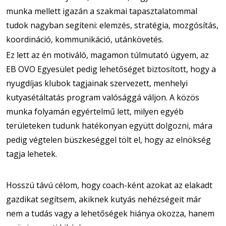
munka mellett igazán a szakmai tapasztalatommal
tudok nagyban segíteni: elemzés, stratégia, mozgósítás,
koordináció, kommunikáció, utánkövetés.
Ez lett az én motiváló, magamon túlmutató ügyem, az
EB OVO Egyesület pedig lehetőséget biztosított, hogy a
nyugdíjas klubok tagjainak szervezett, menhelyi
kutyasétáltatás program valósággá váljon. A közös
munka folyamán egyértelmű lett, milyen egyéb
területeken tudunk hatékonyan együtt dolgozni, mára
pedig végtelen büszkeséggel tölt el, hogy az elnökség
tagja lehetek.
Hosszú távú célom, hogy coach-ként azokat az elakadt
gazdikat segítsem, akiknek kutyás nehézségeit már
nem a tudás vagy a lehetőségek hiánya okozza, hanem