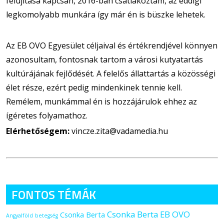
felújítása kapcsán, 2016-ban csatlakoztam, az eddigi
legkomolyabb munkára így már én is büszke lehetek.
Az EB OVO Egyesület céljaival és értékrendjével könnyen
azonosultam, fontosnak tartom a városi kutyatartás
kultúrájának fejlődését. A felelős állattartás a közösségi
élet része, ezért pedig mindenkinek tennie kell.
Remélem, munkámmal én is hozzájárulok ehhez az
ígéretes folyamathoz.
Elérhetőségem:
vincze.zita@vadamedia.hu
FONTOS TÉMÁK
Csonka Berta EB OVO
Csonka Berta
Angyalföld
betegség