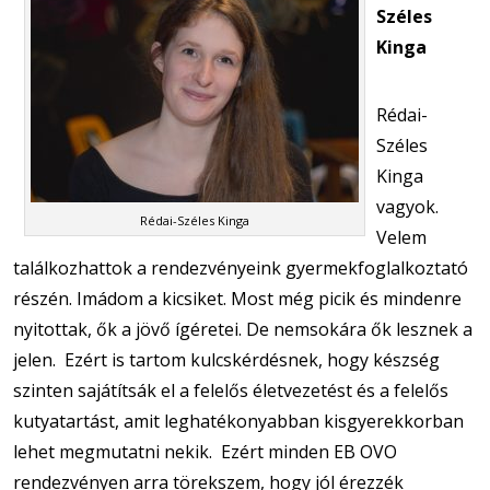
Széles
Kinga
Rédai-
Széles
Kinga
vagyok.
Rédai-Széles Kinga
Velem
találkozhattok a rendezvényeink gyermekfoglalkoztató
részén. Imádom a kicsiket. Most még picik és mindenre
nyitottak, ők a jövő ígéretei. De nemsokára ők lesznek a
jelen. Ezért is tartom kulcskérdésnek, hogy készség
szinten sajátítsák el a felelős életvezetést és a felelős
kutyatartást, amit leghatékonyabban kisgyerekkorban
lehet megmutatni nekik. Ezért minden EB OVO
rendezvényen arra törekszem, hogy jól érezzék