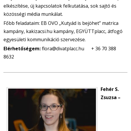
elkészítése, új kapcsolatok felkutatása, sok sajtó és
közösségi média munkálat.
Főbb feladataim: EB OVO „Kutyád is bejöhet” matrica
kampány, kakizacsi.hu kampány, EGYÜTTplacc, átfogó
egyesületi kommunikáció szervezése.
Elérhetőségem:
flora@divatplacc.hu + 36 70 388
8632
Fehér S.
Zsuzsa –