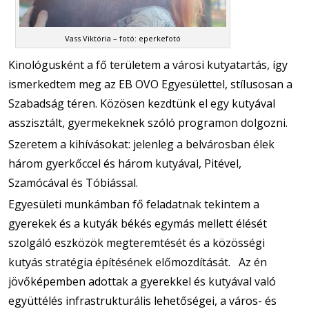
Vass Viktória – fotó: eperkefotó
Kinológusként a fő területem a városi kutyatartás, így
ismerkedtem meg az EB OVO Egyesülettel, stílusosan a
Szabadság téren. Közösen kezdtünk el egy kutyával
asszisztált, gyermekeknek szóló programon dolgozni.
Szeretem a kihívásokat: jelenleg a belvárosban élek
három gyerkőccel és három kutyával, Pitével,
Szamócával és Tóbiással.
Egyesületi munkámban fő feladatnak tekintem a
gyerekek és a kutyák békés egymás mellett élését
szolgáló eszközök megteremtését és a közösségi
kutyás stratégia építésének előmozdítását. Az én
jövőképemben adottak a gyerekkel és kutyával való
együttélés infrastrukturális lehetőségei, a város- és