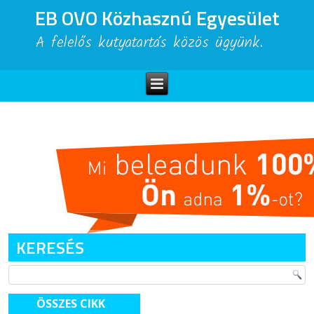
EB OVO Közhasznú Egyesület
A felelős kutyatartás közös ügyünk.
KERESÉS
ÖSSZES CIKK