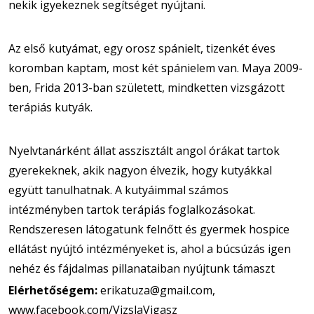
nekik igyekeznek segítséget nyújtani.
Az első kutyámat, egy orosz spánielt, tizenkét éves
koromban kaptam, most két spánielem van. Maya 2009-
ben, Frida 2013-ban született, mindketten vizsgázott
terápiás kutyák.
Nyelvtanárként állat asszisztált angol órákat tartok
gyerekeknek, akik nagyon élvezik, hogy kutyákkal
együtt tanulhatnak. A kutyáimmal számos
intézményben tartok terápiás foglalkozásokat.
Rendszeresen látogatunk felnőtt és gyermek hospice
ellátást nyújtó intézményeket is, ahol a búcsúzás igen
nehéz és fájdalmas pillanataiban nyújtunk támaszt
Elérhetőségem:
erikatuza@gmail.com,
www.facebook.com/VizslaVigasz