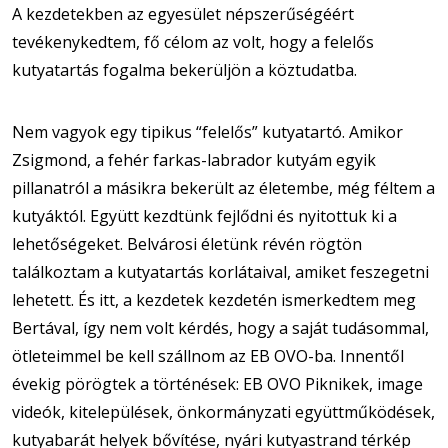
A kezdetekben az egyesület népszerűségéért
tevékenykedtem, fő célom az volt, hogy a felelős
kutyatartás fogalma bekerüljön a köztudatba.
Nem vagyok egy tipikus “felelős” kutyatartó. Amikor
Zsigmond, a fehér farkas-labrador kutyám egyik
pillanatról a másikra bekerült az életembe, még féltem a
kutyáktól. Együtt kezdtünk fejlődni és nyitottuk ki a
lehetőségeket. Belvárosi életünk révén rögtön
találkoztam a kutyatartás korlátaival, amiket feszegetni
lehetett. És itt, a kezdetek kezdetén ismerkedtem meg
Bertával, így nem volt kérdés, hogy a saját tudásommal,
ötleteimmel be kell szállnom az EB OVO-ba. Innentől
évekig pörögtek a történések: EB OVO Piknikek, image
videók, kitelepülések, önkormányzati együttműködések,
kutyabarát helyek bővítése, nyári kutyastrand térkép