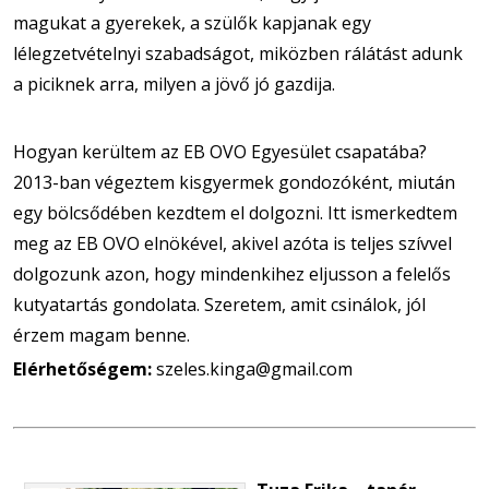
magukat a gyerekek, a szülők kapjanak egy
lélegzetvételnyi szabadságot, miközben rálátást adunk
a piciknek arra, milyen a jövő jó gazdija.
Hogyan kerültem az EB OVO Egyesület csapatába?
2013-ban végeztem kisgyermek gondozóként, miután
egy bölcsődében kezdtem el dolgozni. Itt ismerkedtem
meg az EB OVO elnökével, akivel azóta is teljes szívvel
dolgozunk azon, hogy mindenkihez eljusson a felelős
kutyatartás gondolata. Szeretem, amit csinálok, jól
érzem magam benne.
Elérhetőségem:
szeles.kinga@gmail.com