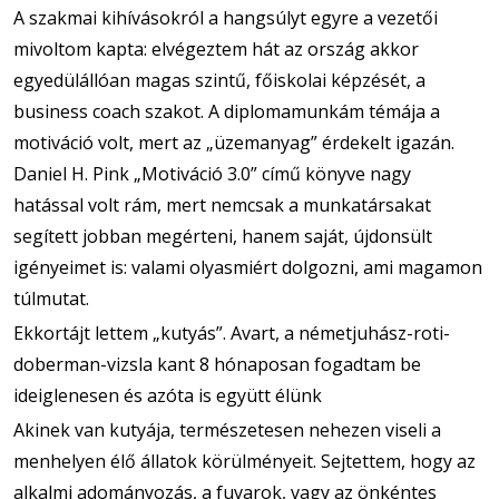
A szakmai kihívásokról a hangsúlyt egyre a vezetői
mivoltom kapta: elvégeztem hát az ország akkor
egyedülállóan magas szintű, főiskolai képzését, a
business coach szakot. A diplomamunkám témája a
motiváció volt, mert az „üzemanyag” érdekelt igazán.
Daniel H. Pink „Motiváció 3.0” című könyve nagy
hatással volt rám, mert nemcsak a munkatársakat
segített jobban megérteni, hanem saját, újdonsült
igényeimet is: valami olyasmiért dolgozni, ami magamon
túlmutat.
Ekkortájt lettem „kutyás”. Avart, a németjuhász-roti-
doberman-vizsla kant 8 hónaposan fogadtam be
ideiglenesen és azóta is együtt élünk
Akinek van kutyája, természetesen nehezen viseli a
menhelyen élő állatok körülményeit. Sejtettem, hogy az
alkalmi adományozás, a fuvarok, vagy az önkéntes