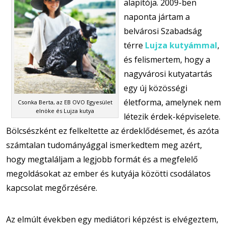
alapítója. 2009-ben
naponta jártam a
belvárosi Szabadság
térre
Lujza kutyámmal
,
és felismertem, hogy a
nagyvárosi kutyatartás
egy új közösségi
életforma, amelynek nem
Csonka Berta, az EB OVO Egyesület
elnöke és Lujza kutya
létezik érdek-képviselete.
Bölcsészként ez felkeltette az érdeklődésemet, és azóta
számtalan tudományággal ismerkedtem meg azért,
hogy megtaláljam a legjobb formát és a megfelelő
megoldásokat az ember és kutyája közötti csodálatos
kapcsolat megőrzésére.
Az elmúlt években egy mediátori képzést is elvégeztem,