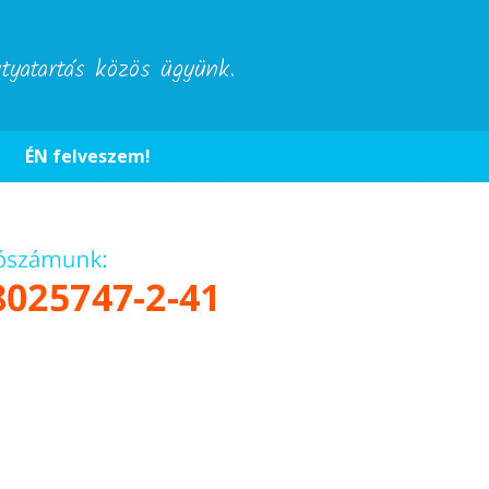
utyatartás közös ügyünk.
ÉN felveszem!