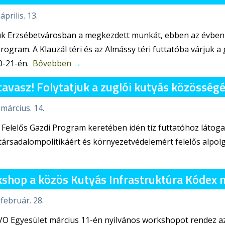
április. 13.
uk Erzsébetvárosban a megkezdett munkát, ebben az évben 
rogram. A Klauzál téri és az Almássy téri futtatóba várjuk a 
20-21-én.
Bővebben
→
a tavasz! Folytatjuk a zuglói kutyás közöss
 március. 14.
 Felelős Gazdi Program keretében idén tíz futtatóhoz látog
ársadalompolitikáért és környezetvédelemért felelős alpol
shop a közös Kutyás Infrastruktúra Kódex 
 február. 28.
VO Egyesület március 11-én nyilvános workshopot rendez a