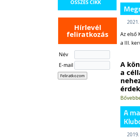
ÖSSZES CIKK
Megn
2021.
Hírlevél
feliratkozás
Az első
a III. ke
Név
A kön
E-mail
a cél
nehez
érdek
Bővebb
A ma
Klub
2019. 