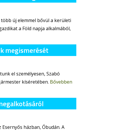
több új elemmel bővül a kerületi
gazdikat a Föld napja alkalmából,
égék megismerését
atunk el személyesen, Szabó
gármester kíséretében.
Bővebben
megalkotásáról
z Esernyős házban, Óbudán. A