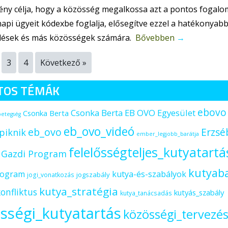
ny célja, hogy a közösség megalkossa azt a pontos fogalom
pi ügyeit kódexbe foglalja, elősegítve ezzel a hatékonyabb 
ülések és más közösségek számára.
Bővebben
→
3
4
Következő »
TOS TÉMÁK
ebovo
Csonka Berta EB OVO Egyesület
Csonka Berta
betegség
eb_ovo_videó
eb_ovo
Erzsé
piknik
ember_legjobb_barátja
felelősségteljes_kutyatartá
s Gazdi Program
kutyab
rogram
kutya-és-szabályok
jogszabály
jogi_vonatkozás
kutya_stratégia
onfliktus
kutyás_szabály
kutya_tanácsadás
sségi_kutyatartás
közösségi_tervezé