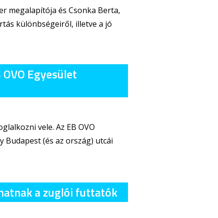
r megalapítója és Csonka Berta,
tás különbségeiről, illetve a jó
EB OVO Egyesület
oglalkozni vele. Az EB OVO
 Budapest (és az ország) utcái
tnak a zuglói futtatók