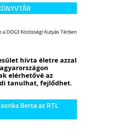
S KÖNYVTÁR
én a DOG3 Közösségi Kutyás Térben
sület hívta életre azzal
Magyarországon
k elérhetővé az
 tanulhat, fejlődhet.
Csonka Berta az RTL