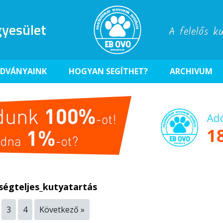
yesület
A felelős k
ADVÁNYAINK
HOGYAN SEGÍTHET?
ARCHIVUM
sségteljes_kutyatartás
3
4
Következő »