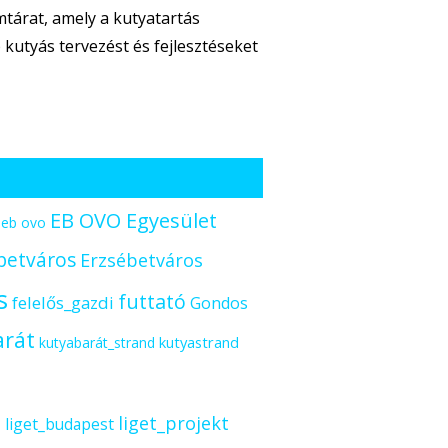
tárat, amely a kutyatartás
kutyás tervezést és fejlesztéseket
EB OVO Egyesület
eb ovo
betváros
Erzsébetváros
s
futtató
felelős_gazdi
Gondos
arát
kutyastrand
kutyabarát_strand
s
liget_projekt
liget_budapest