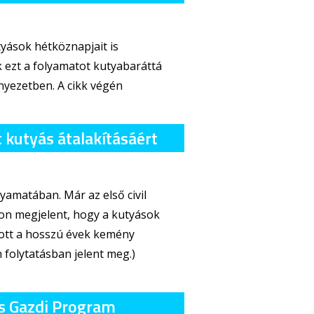
yások hétköznapjait is
k ezt a folyamatot kutyabaráttá
rnyezetben. A cikk végén
t kutyás átalakításáért
lyamatában. Már az első civil
on megjelent, hogy a kutyások
jlott a hosszú évek kemény
 folytatásban jelent meg.)
ős Gazdi Program