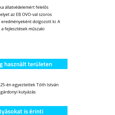
a állatvédelemért felelős
melyet az EB OVO-val szoros
w
eredményeként dolgozott ki. A
a fejlesztések műszaki
 használt területen
 25-én egyeztettek Tóth István
a gárdonyi kutyázás
yásokat is érinti