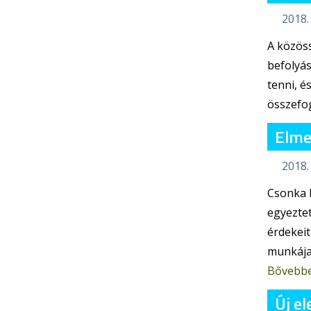
2018. 
A közöss
befolyás
tenni, é
összefog
Elmes
2018. 
Csonka B
egyezte
érdekeit
munkája.
Bővebb
Új e