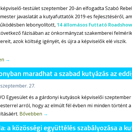
 képviselő-testület szeptember 20-án elfogadta Szabó Rebek
mester javaslatát a kutyafuttatók 2019-es fejlesztéséről, a
űködésben lebonyolított,
14 állomásos Futtató Roadsho
övetkező fázisában az önkormányzat szakemberei felmérik 
reit, azok költség igényét, és újra a képviselők elé viszik.
en
→
onyban maradhat a szabad kutyázás az eddig
 szeptember. 27.
O Egyesület és a gárdonyi kutyások képviselői szeptember
sterrel arról, hogy az elmúlt fél évben mi minden történt 
ításáért.
Bővebben
→
: a közösségi együttélés szabályozása a kut