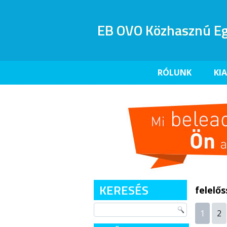
EB OVO Közhasznú Eg
RÓLUNK
KI
KERESÉS
felelő
1
2