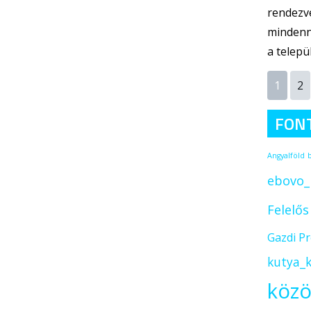
rendezvé
mindenna
a telep
1
2
FON
Angyalföld
ebovo_
Felelő
Gazdi P
kutya_k
közö