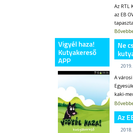
Az RTL 
az EB OV
tapaszt
Bővebb
Vigyél haza!
Ne cs
Kutyakereső
kuty
APP
2019.
A városi
Egyesüle
kaki-me
Bővebb
Az E
2018.