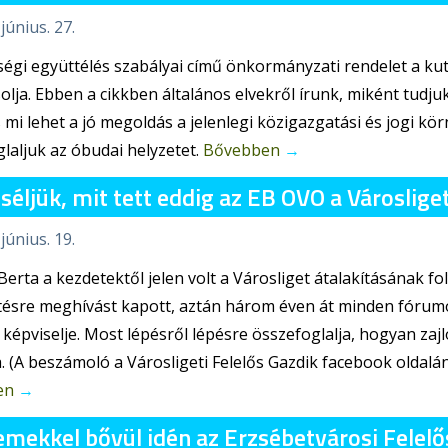
június. 27.
égi együttélés szabályai című önkormányzati rendelet a kut
olja. Ebben a cikkben általános elvekről írunk, miként tudju
s mi lehet a jó megoldás a jelenlegi közigazgatási és jogi kö
laljuk az óbudai helyzetet.
Bővebben
→
éljük, mit tett eddig az EB OVO a Városlige
június. 19.
erta a kezdetektől jelen volt a Városliget átalakításának fo
tésre meghívást kapott, aztán három éven át minden fórum
 képviselje. Most lépésről lépésre összefoglalja, hogyan za
 (A beszámoló a Városligeti Felelős Gazdik facebook oldalán
en
→
lemekkel bővül idén az Erzsébetvárosi Felel