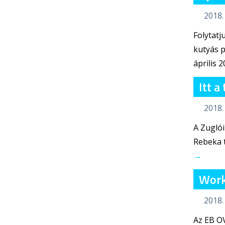
2018. 
Folytatj
kutyás p
április 
Itt 
2018.
A Zuglói
Rebeka t
→
Work
2018.
Az EB O