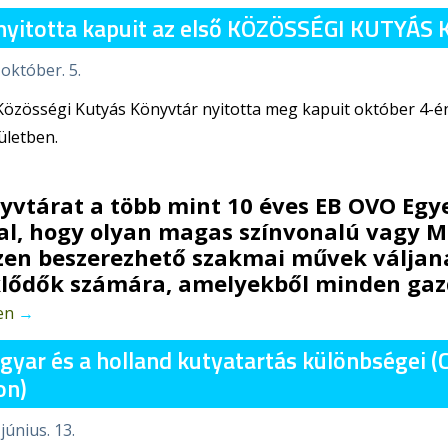
yitotta kapuit az első KÖZÖSSÉGI KUTYÁ
 október. 5.
 Közösségi Kutyás Könyvtár nyitotta meg kapuit október 4-
rületben.
yvtárat a több mint 10 éves EB OVO Egye
lal, hogy olyan magas színvonalú vagy 
en beszerezhető szakmai művek váljana
lődők számára, amelyekből minden gazdi
en
→
gyar és a holland kutyatartás különbségei (
on)
június. 13.