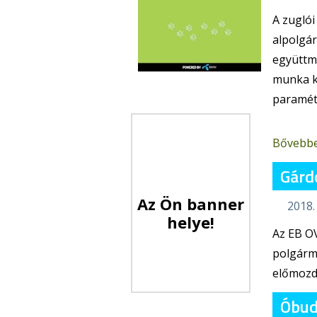
A zuglói
alpolgár
együttm
munka k
paraméte
Bővebb
Gárd
Az Ön banner
2018.
helye!
Az EB OV
polgárme
előmozd
Óbuda