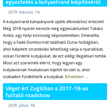
egyeztetés a kutyastrand kiépítéséről
2019. március. 14.
A kutyastrand kampányunk újabb állomáshoz érkezett.
Még 2018 nyarán kereste meg egyesületünket Takács
Anikó, egy helyi közösség képviseletében. Elmesélte,
hogy a Fadd-Domborinál található Duna-holtágban,
ahol kiépített strandolási lehetőség várja a nyaralókat,
sokan fürdetik kutyájukat, de ezt eddig illegálisan tették.
Most azt szeretnék elérni, hogy legyen egy
kutyásoknak hivatalosan kijelölt terület is, ahol
szabadon fürdethetik a kutyákat.
Bővebben
→
Véget ért Zuglóban a 2017-18-as
futtató roadshow
2018. július. 18.