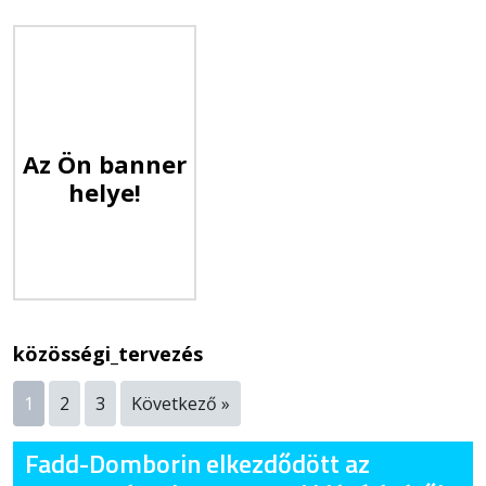
Az Ön banner
helye!
közösségi_tervezés
1
2
3
Következő »
Fadd-Domborin elkezdődött az