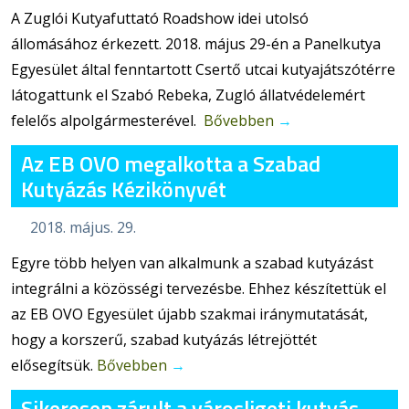
A Zuglói Kutyafuttató Roadshow idei utolsó
állomásához érkezett. 2018. május 29-én a Panelkutya
Egyesület által fenntartott Csertő utcai kutyajátszótérre
látogattunk el Szabó Rebeka, Zugló állatvédelemért
felelős alpolgármesterével.
Bővebben
→
Az EB OVO megalkotta a Szabad
Kutyázás Kézikönyvét
2018. május. 29.
Egyre több helyen van alkalmunk a szabad kutyázást
integrálni a közösségi tervezésbe. Ehhez készítettük el
az EB OVO Egyesület újabb szakmai iránymutatását,
hogy a korszerű, szabad kutyázás létrejöttét
elősegítsük.
Bővebben
→
Sikeresen zárult a városligeti kutyás