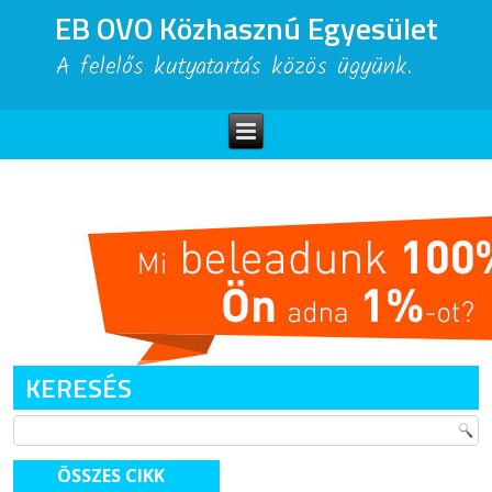
EB OVO Közhasznú Egyesület
A felelős kutyatartás közös ügyünk.
KERESÉS
ÖSSZES CIKK