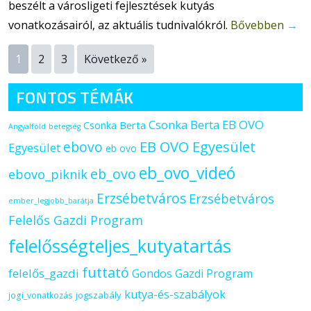
beszélt a városligeti fejlesztések kutyás
vonatkozásairól, az aktuális tudnivalókról.
Bővebben
→
1
2
3
Következő »
FONTOS TÉMÁK
Csonka Berta EB OVO
Csonka Berta
Angyalföld
betegség
ebovo
EB OVO Egyesület
Egyesület
eb ovo
eb_ovo_videó
eb_ovo
ebovo_piknik
Erzsébetváros
Erzsébetváros
ember_legjobb_barátja
Felelős Gazdi Program
felelősségteljes_kutyatartás
futtató
felelős_gazdi
Gondos Gazdi Program
kutya-és-szabályok
jogszabály
jogi_vonatkozás