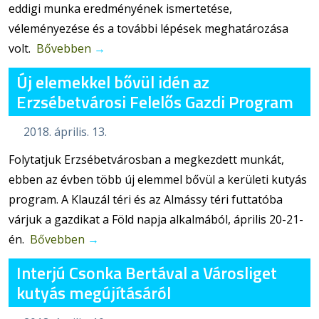
eddigi munka eredményének ismertetése,
véleményezése és a további lépések meghatározása
volt.
Bővebben
→
Új elemekkel bővül idén az
Erzsébetvárosi Felelős Gazdi Program
2018. április. 13.
Folytatjuk Erzsébetvárosban a megkezdett munkát,
ebben az évben több új elemmel bővül a kerületi kutyás
program. A Klauzál téri és az Almássy téri futtatóba
várjuk a gazdikat a Föld napja alkalmából, április 20-21-
én.
Bővebben
→
Interjú Csonka Bertával a Városliget
kutyás megújításáról