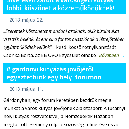
lobbi: köszönet a közreműködőknek!
2018. május. 22.
„Szeretnék köszönetet mondani azoknak, akik bizalmukat
vetették belénk, és ennek a fontos missziónak a létrejöttében
együttműködtek velünk” –
kezdi köszönetnyilvánítását
Csonka Berta, az EB OVO Egyesület elnöke.
Bővebben
→
A gárdonyi kutyázás jövőjéről
egyeztettünk egy helyi fórumon
2018. május. 11.
Gárdonyban, egy fórum keretében kezdtük meg a
munkát a város kutyás jövőjének alakításáért. A tucatnyi
helyi kutyás részvételével, a Nemzedékek Házában
megtartott esemény célja a közösség felmérése és az