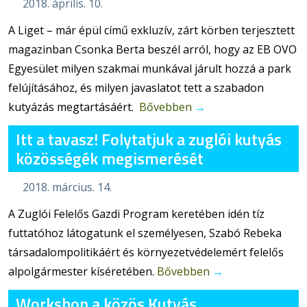
2018. április. 10.
A Liget – már épül című exkluzív, zárt körben terjesztett
magazinban Csonka Berta beszél arról, hogy az EB OVO
Egyesület milyen szakmai munkával járult hozzá a park
felújításához, és milyen javaslatot tett a szabadon
kutyázás megtartásáért.
Bővebben
→
Itt a tavasz! Folytatjuk a zuglói kutyás
közösségék megismerését
2018. március. 14.
A Zuglói Felelős Gazdi Program keretében idén tíz
futtatóhoz látogatunk el személyesen, Szabó Rebeka
társadalompolitikáért és környezetvédelemért felelős
alpolgármester kíséretében.
Bővebben
→
Workshop a közös Kutyás