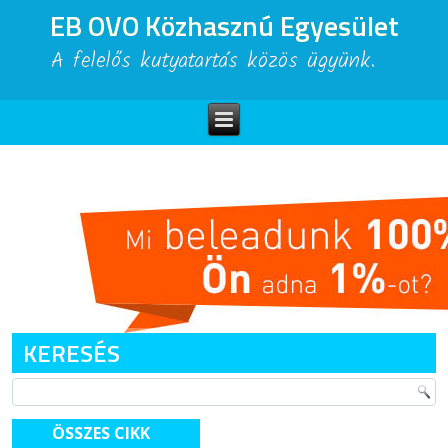
EB OVO Közhasznú Egyesület
A felelős kutyatartás közös ügyünk.
KERESÉS
ÖSSZES CIKK