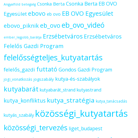
Csonka Berta EB OVO
Csonka Berta
Angyalföld
betegség
ebovo
EB OVO Egyesület
Egyesület
eb ovo
eb_ovo_videó
eb_ovo
ebovo_piknik
Erzsébetváros
Erzsébetváros
ember_legjobb_barátja
Felelős Gazdi Program
felelősségteljes_kutyatartás
futtató
felelős_gazdi
Gondos Gazdi Program
kutya-és-szabályok
jogszabály
jogi_vonatkozás
kutyabarát
kutyastrand
kutyabarát_strand
kutya_stratégia
kutya_konfliktus
kutya_tanácsadás
közösségi_kutyatartás
kutyás_szabály
közösségi_tervezés
liget_budapest