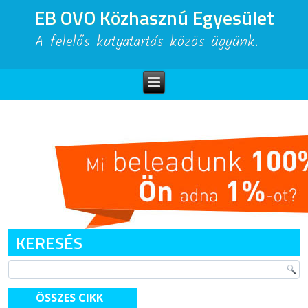
EB OVO Közhasznú Egyesület
A felelős kutyatartás közös ügyünk.
KERESÉS
ÖSSZES CIKK