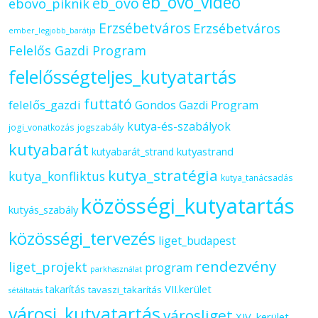
eb_ovo_videó
eb_ovo
ebovo_piknik
Erzsébetváros
Erzsébetváros
ember_legjobb_barátja
Felelős Gazdi Program
felelősségteljes_kutyatartás
futtató
felelős_gazdi
Gondos Gazdi Program
kutya-és-szabályok
jogszabály
jogi_vonatkozás
kutyabarát
kutyastrand
kutyabarát_strand
kutya_stratégia
kutya_konfliktus
kutya_tanácsadás
közösségi_kutyatartás
kutyás_szabály
közösségi_tervezés
liget_budapest
rendezvény
liget_projekt
program
parkhasználat
VII.kerület
takarítás
tavaszi_takarítás
sétáltatás
városi_kutyatartás
városliget
XIV. kerület