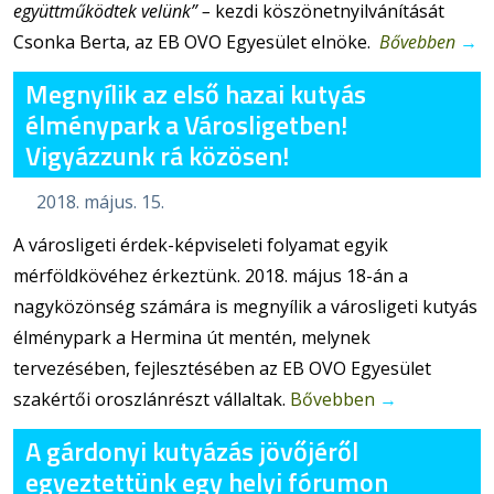
együttműködtek velünk” –
kezdi köszönetnyilvánítását
Csonka Berta, az EB OVO Egyesület elnöke.
Bővebben
→
Megnyílik az első hazai kutyás
élménypark a Városligetben!
Vigyázzunk rá közösen!
2018. május. 15.
A városligeti érdek-képviseleti folyamat egyik
mérföldkövéhez érkeztünk. 2018. május 18-án a
nagyközönség számára is megnyílik a városligeti kutyás
élménypark a Hermina út mentén, melynek
tervezésében, fejlesztésében az EB OVO Egyesület
szakértői oroszlánrészt vállaltak.
Bővebben
→
A gárdonyi kutyázás jövőjéről
egyeztettünk egy helyi fórumon