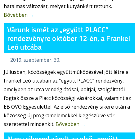
hatalmas változást, melyet kutyánkért tettünk.
Bővebben
→
Várunk ismét az „együtt PLACC”
rendezvényre október 12-én, a Frankel
Leó utcába
2019. szeptember. 30.
Júliusban, közösségek együttműködésével jött létre a
Frankel Leó utcában az “együtt PLACC” rendezvény,
amelyben az utca vendéglátósai, boltjai, szolgáltatói
fogtak össze a Placc közösségi vásárokkal, valamint az
EB OVO Egyesülettel. Az első rendezvény sikere után a
közösség új programelemekkel kiegészülve vár
szeretettel mindenkit.
Bővebben
→
Nagy sikerrel zárult az első „együtt