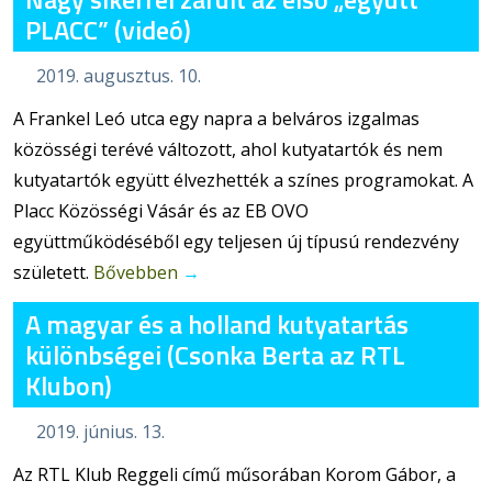
PLACC” (videó)
2019. augusztus. 10.
A Frankel Leó utca egy napra a belváros izgalmas
közösségi terévé változott, ahol kutyatartók és nem
kutyatartók együtt élvezhették a színes programokat. A
Placc Közösségi Vásár és az EB OVO
együttműködéséből egy teljesen új típusú rendezvény
született.
Bővebben
→
A magyar és a holland kutyatartás
különbségei (Csonka Berta az RTL
Klubon)
2019. június. 13.
Az RTL Klub Reggeli című műsorában Korom Gábor, a