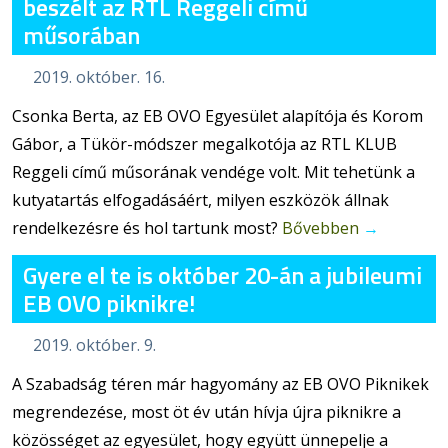
beszélt az RTL Reggeli című
műsorában
2019. október. 16.
Csonka Berta, az EB OVO Egyesület alapítója és Korom
Gábor, a Tükör-módszer megalkotója az RTL KLUB
Reggeli című műsorának vendége volt. Mit tehetünk a
kutyatartás elfogadásáért, milyen eszközök állnak
rendelkezésre és hol tartunk most?
Bővebben
→
Gyere el te is október 20-án a jubileumi
EB OVO piknikre!
2019. október. 9.
A Szabadság téren már hagyomány az EB OVO Piknikek
megrendezése, most öt év után hívja újra piknikre a
közösséget az egyesület, hogy együtt ünnepelje a