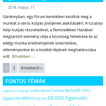
2018. május. 11.
Gárdonyban, egy fórum keretében kezdtük meg a
munkát a város kutyás jövőjének alakításáért. A tucatnyi
helyi kutyás részvételével, a Nemzedékek Házában
megtartott esemény célja a közösség felmérése és az
eddigi munka eredményének ismertetése,
véleményezése és a további lépések meghatározása
volt.
Bővebben
→
1
2
Következő »
FONTOS TÉMÁK
Csonka Berta EB OVO
Csonka Berta
Angyalföld
betegség
ebovo
EB OVO Egyesület
Egyesület
eb ovo