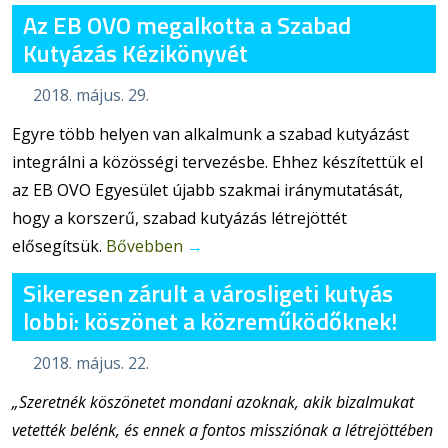
Az EB OVO megalkotta a Szabad
Kutyázás Kézikönyvét
2018. május. 29.
Egyre több helyen van alkalmunk a szabad kutyázást
integrálni a közösségi tervezésbe. Ehhez készítettük el
az EB OVO Egyesület újabb szakmai iránymutatását,
hogy a korszerű, szabad kutyázás létrejöttét
elősegítsük.
Bővebben
→
Sikeresen zárult a városligeti kutyás
lobbi: köszönet a közreműködőknek!
2018. május. 22.
„Szeretnék köszönetet mondani azoknak, akik bizalmukat
vetették belénk, és ennek a fontos missziónak a létrejöttében