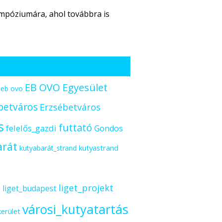
impóziumára, ahol továbbra is
EB OVO Egyesület
eb ovo
betváros
Erzsébetváros
s
futtató
felelős_gazdi
Gondos
arát
kutyastrand
kutyabarát_strand
s
liget_projekt
liget_budapest
városi_kutyatartás
kerület