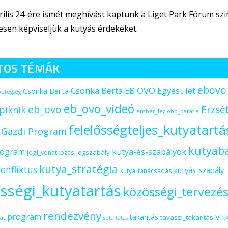
rilis 24-ére ismét meghívást kaptunk a Liget Park Fórum sz
sen képviseljük a kutyás érdekeket.
TOS TÉMÁK
ebovo
Csonka Berta EB OVO Egyesület
Csonka Berta
betegség
eb_ovo_videó
eb_ovo
Erzsé
piknik
ember_legjobb_barátja
felelősségteljes_kutyatartá
s Gazdi Program
kutyab
rogram
kutya-és-szabályok
jogszabály
jogi_vonatkozás
kutya_stratégia
onfliktus
kutyás_szabály
kutya_tanácsadás
sségi_kutyatartás
közösségi_tervezé
rendezvény
program
VII.
takarítás
tavaszi_takarítás
at
sétáltatás