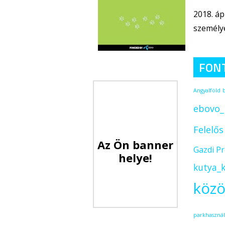
2018. áp
személye
FON
Angyalföld
ebovo_
Felelő
Az Ön banner
Gazdi P
helye!
kutya_k
közö
parkhasznál