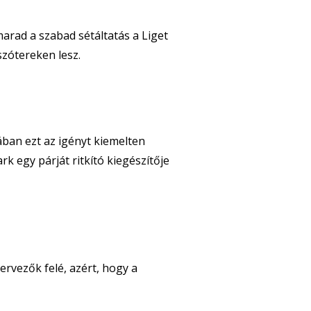
arad a szabad sétáltatás a Liget
szótereken lesz.
ban ezt az igényt kiemelten
k egy párját ritkító kiegészítője
rvezők felé, azért, hogy a