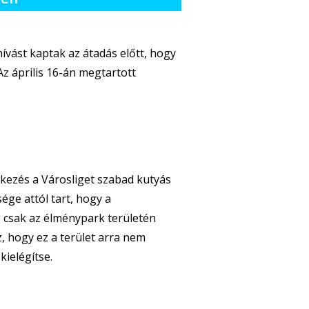
vást kaptak az átadás előtt, hogy
 Az április 16-án megtartott
nkezés a Városliget szabad kutyás
ége attól tart, hogy a
g csak az élménypark területén
z, hogy ez a terület arra nem
kielégítse.