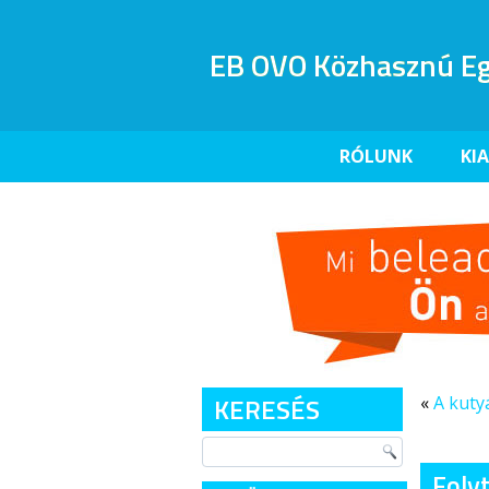
EB OVO Közhasznú Eg
RÓLUNK
KI
KERESÉS
«
A kuty
Foly