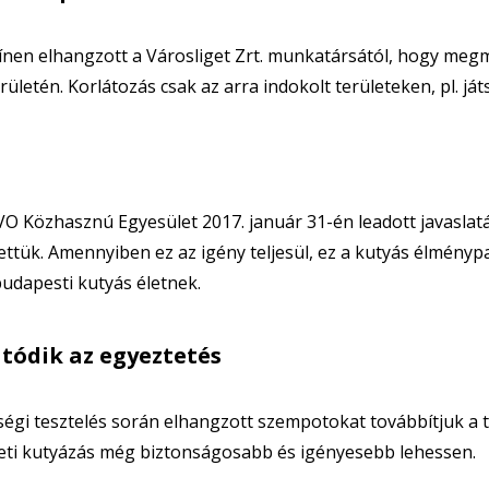
ínen elhangzott a Városliget Zrt. munkatársától, hogy megm
rületén. Korlátozás csak az arra indokolt területeken, pl. ját
O Közhasznú Egyesület 2017. január 31-én leadott javaslatá
ettük. Amennyiben ez az igény teljesül, ez a kutyás élménypar
budapesti kutyás életnek.
atódik az egyeztetés
égi tesztelés során elhangzott szempotokat továbbítjuk a te
geti kutyázás még biztonságosabb és igényesebb lehessen.