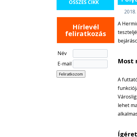
ÖSSZES CIKK
2018. 
A Hermin
Hírlevél
feliratkozás
tesztelj
bejáráso
Név
Most 
E-mail
A futtat
funkciój
Városlig
lehet ma
alkalmas
Ígére