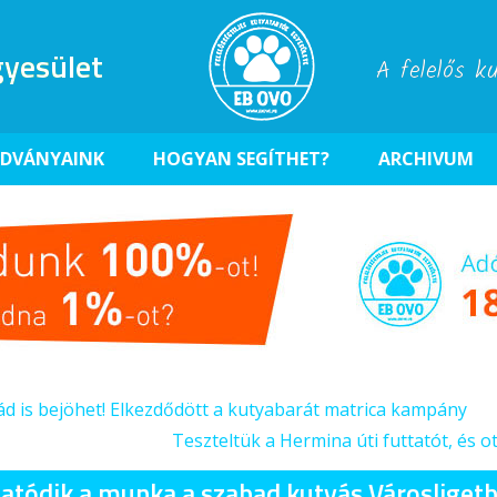
yesület
A felelős k
ADVÁNYAINK
HOGYAN SEGÍTHET?
ARCHIVUM
ád is bejöhet! Elkezdődött a kutyabarát matrica kampány
Teszteltük a Hermina úti futtatót, és o
tatódik a munka a szabad kutyás Városliget