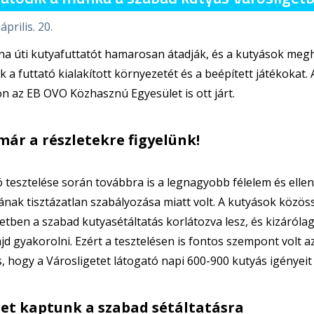
április. 20.
a úti kutyafuttatót hamarosan átadják, és a kutyások meghí
ék a futtató kialakított környezetét és a beépített játékokat.
n az EB OVO Közhasznú Egyesület is ott járt.
már a részletekre figyelünk!
ó tesztelése során továbbra is a legnagyobb félelem és elle
ának tisztázatlan szabályozása miatt volt. A kutyások közöss
etben a szabad kutyasétáltatás korlátozva lesz, és kizáróla
jd gyakorolni. Ezért a tesztelésen is fontos szempont volt a
, hogy a Városligetet látogató napi 600-900 kutyás igényeit 
tet kaptunk a szabad sétáltatásra