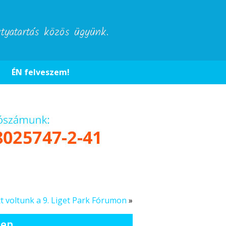
utyatartás közös ügyünk.
ÉN felveszem!
tt voltunk a 9. Liget Park Fórumon
»
ben