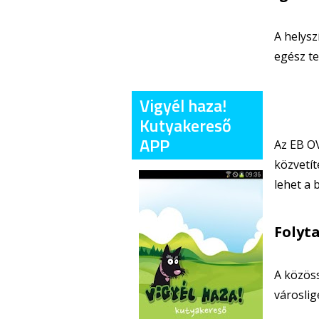
A helysz
egész te
Vigyél haza!
Kutyakereső
APP
Az EB OV
közvetít
lehet a 
Folyt
A közöss
városli