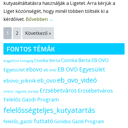
kutyasétáltatásra használják a Ligetet. Arra kérjük a
Liget közönségét, hogy minél többen töltsék ki a
kérdőívet.
Bővebben
→
1
2
Következő »
FONTOS TÉMÁK
Csonka Berta EB OVO
Csonka Berta
Angyalföld
betegség
ebovo
EB OVO Egyesület
Egyesület
eb ovo
eb_ovo_videó
eb_ovo
ebovo_piknik
Erzsébetváros
Erzsébetváros
ember_legjobb_barátja
Felelős Gazdi Program
felelősségteljes_kutyatartás
futtató
felelős_gazdi
Gondos Gazdi Program