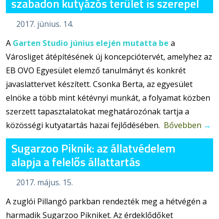
szabadon kutyázós terület is szerepel
2017. június. 14.
A
Garten Studio június elején mutatta be
a
Városliget átépítésének új koncepciótervét, amelyhez az
EB OVO Egyesület elemző tanulmányt és konkrét
javaslattervet készített. Csonka Berta, az egyesület
elnöke a több mint kétévnyi munkát, a folyamat közben
szerzett tapasztalatokat meghatározónak tartja a
közösségi kutyatartás hazai fejlődésében.
Bővebben
→
Sugarzoo Piknik: az állatvédelem
alapja a felelős állattartás
2017. május. 15.
A zuglói Pillangó parkban rendezték meg a hétvégén a
harmadik Sugarzoo Pikniket. Az érdeklődőket