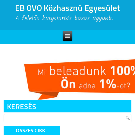
EB OVO Közhasznú Egyesület
A felelős kutyatartás közös ügyünk.
KERESÉS
ÖSSZES CIKK