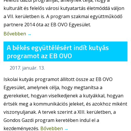
Felelős Gazdi programját, amelynek célja, hogy a
kulturált és felelős városi kutyatartás életmóddá váljon
a VII. kerületben is. A program szakmai együttműködő
partnere 2014 óta az EB OVO Egyesület.
Bővebben
→
A békés együttélésért indít kutyás
programot az EB OVO
2017. január. 13.
Iskolai kutyás programot állított össze az EB OVO
Egyesület, amelynek célja, hogy megtanítsa a
gyerekeket, hogyan viselkedjenek a kutyákkal, hogyan
értsék meg a kommunikációs jeleket, és azokhoz miként
viszonyuljanak. A tervek szerint a XIII. kerületben, a
Gondos Gazdi program keretében indul el a
kezdeményezés.
Bővebben
→