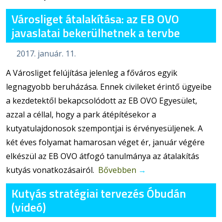
Városliget átalakítása: az EB OVO
javaslatai bekerülhetnek a tervbe
2017. január. 11.
A Városliget felújítása jelenleg a főváros egyik
legnagyobb beruházása. Ennek civileket érintő ügyeibe
a kezdetektől bekapcsolódott az EB OVO Egyesület,
azzal a céllal, hogy a park átépítésekor a
kutyatulajdonosok szempontjai is érvényesüljenek. A
két éves folyamat hamarosan véget ér, január végére
elkészül az EB OVO átfogó tanulmánya az átalakítás
kutyás vonatkozásairól.
Bővebben
→
Kutyás stratégiai tervezés Óbudán
(videó)