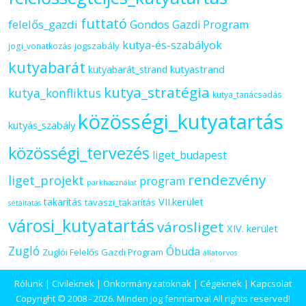
futtató
felelős_gazdi
Gondos Gazdi Program
kutya-és-szabályok
jogszabály
jogi_vonatkozás
kutyabarát
kutyastrand
kutyabarát_strand
kutya_stratégia
kutya_konfliktus
kutya_tanácsadás
közösségi_kutyatartás
kutyás_szabály
közösségi_tervezés
liget_budapest
rendezvény
liget_projekt
program
parkhasználat
VII.kerület
takarítás
tavaszi_takarítás
sétáltatás
városi_kutyatartás
városliget
XIV. kerület
Zugló
Óbuda
Zuglói Felelős Gazdi Program
állatorvos
Rólunk
|
Civileknek
|
Önkormányzatoknak
|
Cégeknek
|
Kapcsolat
Copyright © 2008 - 2026. Minden jog fenntartva! All rights reserved!