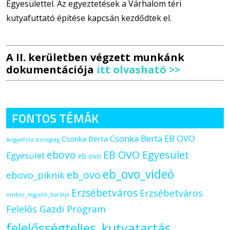
Egyesülettel. Az egyeztetések a Várhalom téri
kutyafuttató építése kapcsán kezdődtek el.
A II. kerületben végzett munkánk
dokumentációja
itt olvasható >>
FONTOS TÉMÁK
Csonka Berta EB OVO
Csonka Berta
Angyalföld
betegség
ebovo
EB OVO Egyesület
Egyesület
eb ovo
eb_ovo_videó
eb_ovo
ebovo_piknik
Erzsébetváros
Erzsébetváros
ember_legjobb_barátja
Felelős Gazdi Program
felelősségteljes_kutyatartás