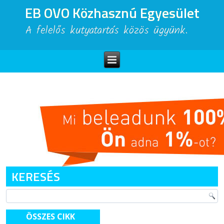
EB OVO Közhasznú Egyesület
A felelős kutyatartás közös ügyünk.
KERESÉS
ÖSSZES CIKK