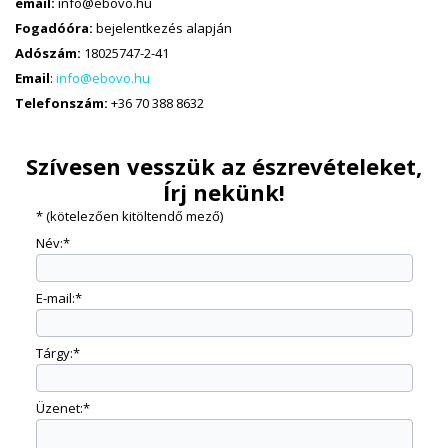
email:
info@ebovo.hu
Fogadóóra:
bejelentkezés alapján
Adószám:
18025747-2-41
Email
:
info@ebovo.hu
Telefonszám:
+36 70 388 8632
Szívesen vesszük az észrevételeket,
Írj nekünk!
* (kötelezően kitöltendő mező)
Név:
*
E-mail:
*
Tárgy:
*
Üzenet:
*