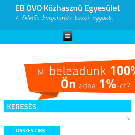
EB OVO Közhasznú Egyesület
A felelős kutyatartás közös ügyünk.
KERESÉS
ÖSSZES CIKK