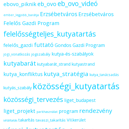
eb_ovo_videó
eb_ovo
ebovo_piknik
Erzsébetváros
Erzsébetváros
ember_legjobb_barátja
Felelős Gazdi Program
felelősségteljes_kutyatartás
futtató
felelős_gazdi
Gondos Gazdi Program
kutya-és-szabályok
jogszabály
jogi_vonatkozás
kutyabarát
kutyastrand
kutyabarát_strand
kutya_stratégia
kutya_konfliktus
kutya_tanácsadás
közösségi_kutyatartás
kutyás_szabály
közösségi_tervezés
liget_budapest
rendezvény
liget_projekt
program
parkhasználat
VII.kerület
takarítás
tavaszi_takarítás
sétáltatás