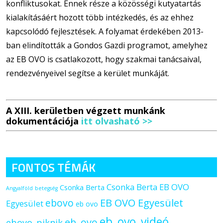
konfliktusokat. Ennek része a közösségi kutyatartás
kialakításáért hozott több intézkedés, és az ehhez
kapcsolódó fejlesztések. A folyamat érdekében 2013-
ban elindították a Gondos Gazdi programot, amelyhez
az EB OVO is csatlakozott, hogy szakmai tanácsaival,
rendezvényeivel segítse a kerület munkáját.
A XIII. kerületben végzett munkánk
dokumentációja
itt olvasható >>
FONTOS TÉMÁK
Csonka Berta EB OVO
Csonka Berta
Angyalföld
betegség
ebovo
EB OVO Egyesület
Egyesület
eb ovo
eb_ovo_videó
eb_ovo
ebovo_piknik