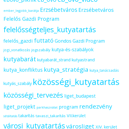
Erzsébetváros
Erzsébetváros
ember_legjobb_barátja
Felelős Gazdi Program
felelősségteljes_kutyatartás
futtató
felelős_gazdi
Gondos Gazdi Program
kutya-és-szabályok
jogszabály
jogi_vonatkozás
kutyabarát
kutyastrand
kutyabarát_strand
kutya_stratégia
kutya_konfliktus
kutya_tanácsadás
közösségi_kutyatartás
kutyás_szabály
közösségi_tervezés
liget_budapest
rendezvény
liget_projekt
program
parkhasználat
VII.kerület
takarítás
tavaszi_takarítás
sétáltatás
városi_kutyatartás
városliget
XIV. kerület