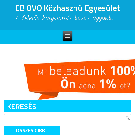
EB OVO Közhasznú Egyesület
A felelős kutyatartás közös ügyünk.
KERESÉS
ÖSSZES CIKK