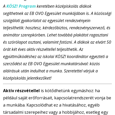
A
KÖSZ! Program
keretében középiskolás diákok
segíthetnek az EB OVO Egyesület munkájában is. A közösségi
szolgálati gyakorlatot az egyesület rendezvényein
teljesíthetik: hosztesz, kérdezőbiztos, rendezvényszervező, és
animátor szerepkörben. Lehet továbbá plakátot ragasztani
és szórólapot osztani, valamint fotózni. A diákok az elvárt 50
órát két éves aktív részvétellel teljesíthetik. Az
együttműködéshez az iskolai KÖSZ! koordinátor egyezteti a
szerződést az EB OVO Egyesület munkatársával: közös
aláírásuk után indulhat a munka. Szeretettel várjuk a
középiskolás jelentkezőket!
Aktív részvétellel
is kötődhetünk egymáshoz: ha
például saját erőforrásait, kapcsolatrendszerét vonja be
a munkába. Kapcsolódhat ez a hivatásához, egyéb
társadalmi szerepeihez vagy a hobbijához, esetleg egy