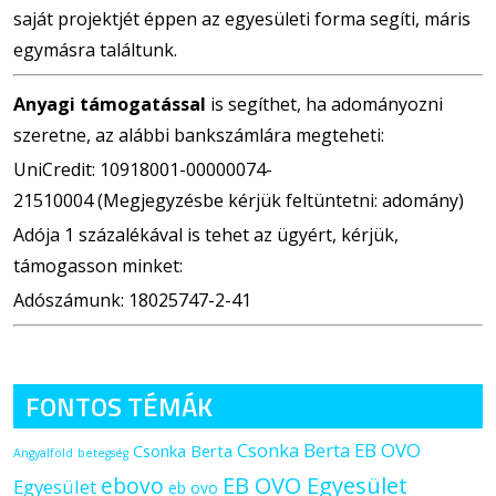
saját projektjét éppen az egyesületi forma segíti, máris
egymásra találtunk.
Anyagi támogatással
is segíthet, ha adományozni
szeretne, az alábbi bankszámlára megteheti:
UniCredit: 10918001-00000074-
21510004 (Megjegyzésbe kérjük feltüntetni: adomány)
Adója 1 százalékával is tehet az ügyért, kérjük,
támogasson minket:
Adószámunk: 18025747-2-41
FONTOS TÉMÁK
Csonka Berta EB OVO
Csonka Berta
Angyalföld
betegség
ebovo
EB OVO Egyesület
Egyesület
eb ovo