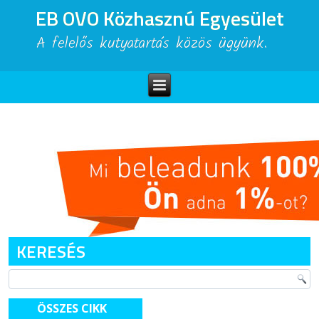
EB OVO Közhasznú Egyesület
A felelős kutyatartás közös ügyünk.
KERESÉS
ÖSSZES CIKK