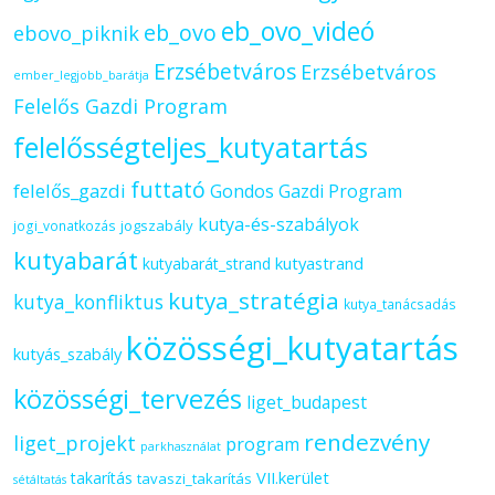
eb_ovo_videó
eb_ovo
ebovo_piknik
Erzsébetváros
Erzsébetváros
ember_legjobb_barátja
Felelős Gazdi Program
felelősségteljes_kutyatartás
futtató
felelős_gazdi
Gondos Gazdi Program
kutya-és-szabályok
jogszabály
jogi_vonatkozás
kutyabarát
kutyastrand
kutyabarát_strand
kutya_stratégia
kutya_konfliktus
kutya_tanácsadás
közösségi_kutyatartás
kutyás_szabály
közösségi_tervezés
liget_budapest
rendezvény
liget_projekt
program
parkhasználat
VII.kerület
takarítás
tavaszi_takarítás
sétáltatás