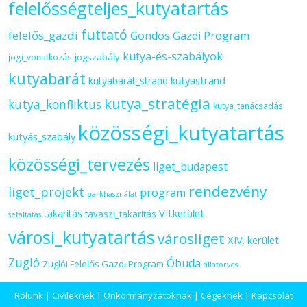
felelősségteljes_kutyatartás
futtató
felelős_gazdi
Gondos Gazdi Program
kutya-és-szabályok
jogszabály
jogi_vonatkozás
kutyabarát
kutyastrand
kutyabarát_strand
kutya_stratégia
kutya_konfliktus
kutya_tanácsadás
közösségi_kutyatartás
kutyás_szabály
közösségi_tervezés
liget_budapest
rendezvény
liget_projekt
program
parkhasználat
VII.kerület
takarítás
tavaszi_takarítás
sétáltatás
városi_kutyatartás
városliget
XIV. kerület
Zugló
Óbuda
Zuglói Felelős Gazdi Program
állatorvos
Rólunk
|
Civileknek
|
Önkormányzatoknak
|
Cégeknek
|
Kapcsolat