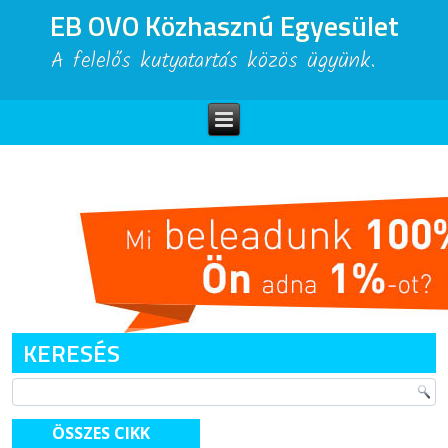
EB OVO Közhasznú Egyesület
A felelős kutyatartás közös ügyünk.
KERESÉS
ÖSSZES CIKK