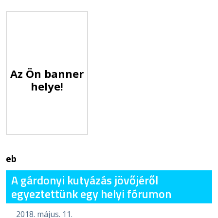
Az Ön banner
helye!
eb
A gárdonyi kutyázás jövőjéről
egyeztettünk egy helyi fórumon
2018. május. 11.