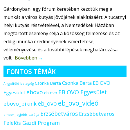
Gárdonyban, egy fórum keretében kezdtük meg a
munkát a város kutyás jövőjének alakításáért. A tucatnyi
helyi kutyás részvételével, a Nemzedékek Házában
megtartott esemény célja a közösség felmérése és az
eddigi munka eredményének ismertetése,
véleményezése és a további lépések meghatározása
volt.
Bővebben
→
FONTOS TÉMÁK
Csonka Berta EB OVO
Csonka Berta
Angyalföld
betegség
ebovo
EB OVO Egyesület
Egyesület
eb ovo
eb_ovo_videó
eb_ovo
ebovo_piknik
Erzsébetváros
Erzsébetváros
ember_legjobb_barátja
Felelős Gazdi Program