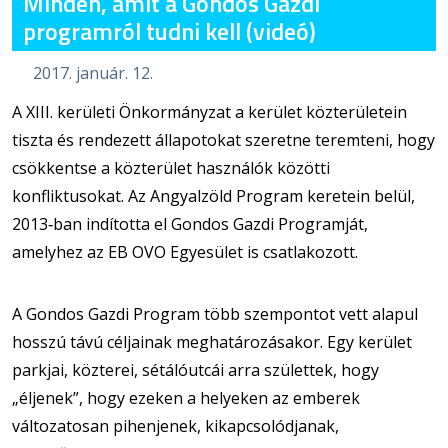
Minden, amit a Gondos Gazdi
programról tudni kell (videó)
2017. január. 12.
A XIII. kerületi Önkormányzat a kerület közterületein
tiszta és rendezett állapotokat szeretne teremteni, hogy
csökkentse a közterület használók közötti
konfliktusokat. Az Angyalzöld Program keretein belül,
2013‐ban indította el Gondos Gazdi Programját,
amelyhez az EB OVO Egyesület is csatlakozott.
A Gondos Gazdi Program több szempontot vett alapul
hosszú távú céljainak meghatározásakor. Egy kerület
parkjai, közterei, sétálóutcái arra születtek, hogy
„éljenek”, hogy ezeken a helyeken az emberek
változatosan pihenjenek, kikapcsolódjanak,