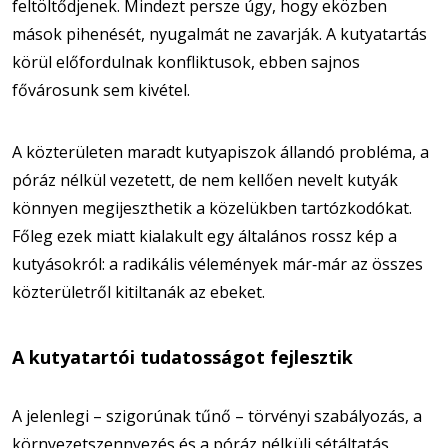
feltöltődjenek. Mindezt persze úgy, hogy eközben
mások pihenését, nyugalmát ne zavarják. A kutyatartás
körül előfordulnak konfliktusok, ebben sajnos
fővárosunk sem kivétel.
A közterületen maradt kutyapiszok állandó probléma, a
póráz nélkül vezetett, de nem kellően nevelt kutyák
könnyen megijeszthetik a közelükben tartózkodókat.
Főleg ezek miatt kialakult egy általános rossz kép a
kutyásokról: a radikális vélemények már‐már az összes
közterületről kitiltanák az ebeket.
A kutyatartói tudatosságot fejlesztik
A jelenlegi – szigorúnak tűnő – törvényi szabályozás, a
környezetszennyezés és a póráz nélküli sétáltatás