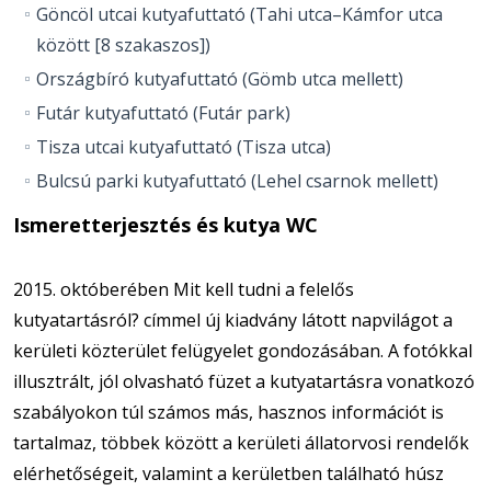
Göncöl utcai kutyafuttató (Tahi utca–Kámfor utca
között [8 szakaszos])
Országbíró kutyafuttató (Gömb utca mellett)
Futár kutyafuttató (Futár park)
Tisza utcai kutyafuttató (Tisza utca)
Bulcsú parki kutyafuttató (Lehel csarnok mellett)
Ismeretterjesztés és kutya WC
2015. októberében Mit kell tudni a felelős
kutyatartásról? címmel új kiadvány látott napvilágot a
kerületi közterület felügyelet gondozásában. A fotókkal
illusztrált, jól olvasható füzet a kutyatartásra vonatkozó
szabályokon túl számos más, hasznos információt is
tartalmaz, többek között a kerületi állatorvosi rendelők
elérhetőségeit, valamint a kerületben található húsz