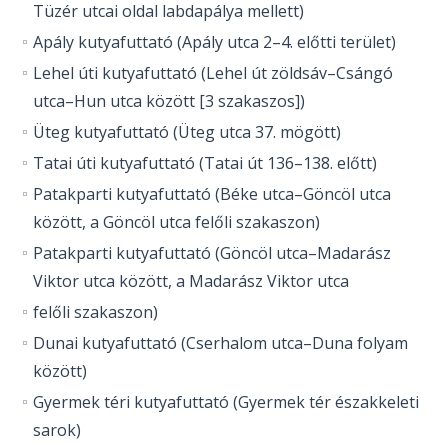
Tüzér utcai oldal labdapálya mellett)
Apály kutyafuttató (Apály utca 2–4. előtti terület)
Lehel úti kutyafuttató (Lehel út zöldsáv–Csángó
utca–Hun utca között [3 szakaszos])
Üteg kutyafuttató (Üteg utca 37. mögött)
Tatai úti kutyafuttató (Tatai út 136–138. előtt)
Patakparti kutyafuttató (Béke utca–Göncöl utca
között, a Göncöl utca felőli szakaszon)
Patakparti kutyafuttató (Göncöl utca–Madarász
Viktor utca között, a Madarász Viktor utca
felőli szakaszon)
Dunai kutyafuttató (Cserhalom utca–Duna folyam
között)
Gyermek téri kutyafuttató (Gyermek tér északkeleti
sarok)