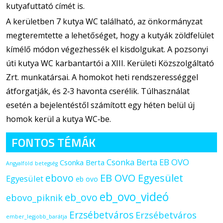
kutyafuttató címét is.
A kerületben 7 kutya WC található, az önkormányzat
megteremtette a lehetőséget, hogy a kutyák zöldfelület
kímélő módon végezhessék el kisdolgukat. A pozsonyi
úti kutya WC karbantartói a XIII. Kerületi Közszolgáltató
Zrt. munkatársai. A homokot heti rendszerességgel
átforgatják, és 2‐3 havonta cserélik. Túlhasználat
esetén a bejelentéstől számított egy héten belül új
homok kerül a kutya WC‐be.
FONTOS TÉMÁK
Csonka Berta EB OVO
Csonka Berta
Angyalföld
betegség
ebovo
EB OVO Egyesület
Egyesület
eb ovo
eb_ovo_videó
eb_ovo
ebovo_piknik
Erzsébetváros
Erzsébetváros
ember_legjobb_barátja