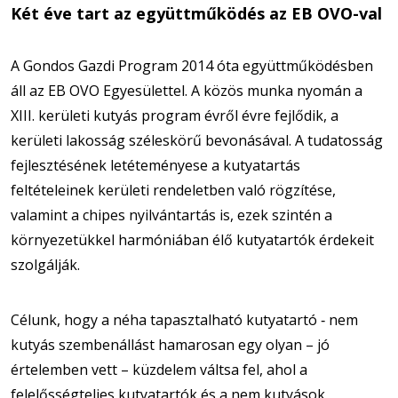
Két éve tart az együttműködés az EB OVO-val
A Gondos Gazdi Program 2014 óta együttműködésben
áll az EB OVO Egyesülettel. A közös munka nyomán a
XIII. kerületi kutyás program évről évre fejlődik, a
kerületi lakosság széleskörű bevonásával. A tudatosság
fejlesztésének letéteményese a kutyatartás
feltételeinek kerületi rendeletben való rögzítése,
valamint a chipes nyilvántartás is, ezek szintén a
környezetükkel harmóniában élő kutyatartók érdekeit
szolgálják.
Célunk, hogy a néha tapasztalható kutyatartó ‐ nem
kutyás szembenállást hamarosan egy olyan – jó
értelemben vett – küzdelem váltsa fel, ahol a
felelősségteljes kutyatartók és a nem kutyások