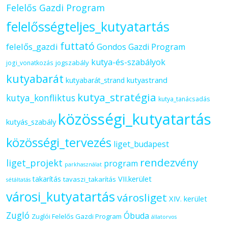
Felelős Gazdi Program
felelősségteljes_kutyatartás
futtató
felelős_gazdi
Gondos Gazdi Program
kutya-és-szabályok
jogszabály
jogi_vonatkozás
kutyabarát
kutyastrand
kutyabarát_strand
kutya_stratégia
kutya_konfliktus
kutya_tanácsadás
közösségi_kutyatartás
kutyás_szabály
közösségi_tervezés
liget_budapest
rendezvény
liget_projekt
program
parkhasználat
VII.kerület
takarítás
tavaszi_takarítás
sétáltatás
városi_kutyatartás
városliget
XIV. kerület
Zugló
Óbuda
Zuglói Felelős Gazdi Program
állatorvos