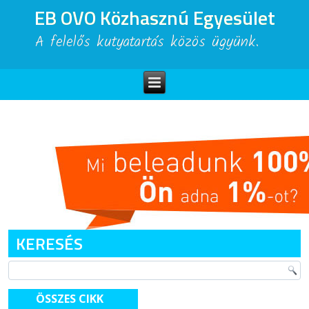
EB OVO Közhasznú Egyesület
A felelős kutyatartás közös ügyünk.
KERESÉS
ÖSSZES CIKK