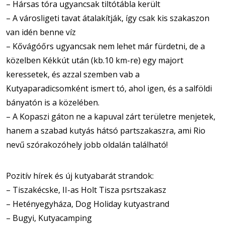
– Hársas tóra ugyancsak tiltótábla került
– A városligeti tavat átalakítják, így csak kis szakaszon
van idén benne víz
– Kővágóőrs ugyancsak nem lehet már fürdetni, de a
közelben Kékkút után (kb.10 km-re) egy majort
keressetek, és azzal szemben vab a
Kutyaparadicsomként ismert tó, ahol igen, és a salföldi
bányatón is a közelében.
– A Kopaszi gáton ne a kapuval zárt területre menjetek,
hanem a szabad kutyás hátsó partszakaszra, ami Rio
nevű szórakozóhely jobb oldalán található!
Pozitív hírek és új kutyabarát strandok:
– Tiszakécske, II-as Holt Tisza psrtszakasz
– Hetényegyháza, Dog Holiday kutyastrand
– Bugyi, Kutyacamping