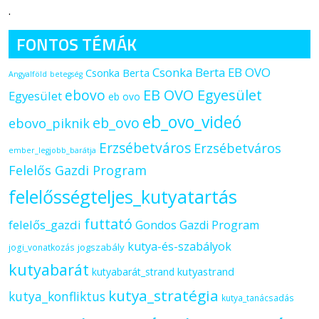
.
FONTOS TÉMÁK
Csonka Berta EB OVO
Csonka Berta
Angyalföld
betegség
ebovo
EB OVO Egyesület
Egyesület
eb ovo
eb_ovo_videó
eb_ovo
ebovo_piknik
Erzsébetváros
Erzsébetváros
ember_legjobb_barátja
Felelős Gazdi Program
felelősségteljes_kutyatartás
futtató
felelős_gazdi
Gondos Gazdi Program
kutya-és-szabályok
jogszabály
jogi_vonatkozás
kutyabarát
kutyastrand
kutyabarát_strand
kutya_stratégia
kutya_konfliktus
kutya_tanácsadás