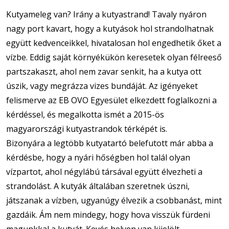
Kutyameleg van? Irány a kutyastrand! Tavaly nyáron
nagy port kavart, hogy a kutyások hol strandolhatnak
együtt kedvenceikkel, hivatalosan hol engedhetik őket a
vízbe. Eddig saját környékükön keresetek olyan félreeső
partszakaszt, ahol nem zavar senkit, ha a kutya ott
úszik, vagy megrázza vizes bundáját. Az igényeket
felismerve az EB OVO Egyesület elkezdett foglalkozni a
kérdéssel, és megalkotta ismét a 2015-ös
magyarországi kutyastrandok térképét is.
Bizonyára a legtöbb kutyatartó belefutott már abba a
kérdésbe, hogy a nyári hőségben hol talál olyan
vízpartot, ahol négylábú társával együtt élvezheti a
strandolást. A kutyák általában szeretnek úszni,
játszanak a vízben, ugyanúgy élvezik a csobbanást, mint
gazdáik. Ám nem mindegy, hogy hova visszük fürdeni