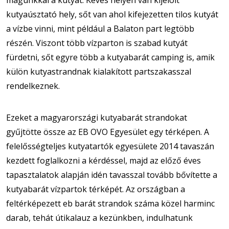
magunkkal a kutyát. Kevés helyen van kijelölt
kutyaúsztató hely, sőt van ahol kifejezetten tilos kutyát
a vízbe vinni, mint például a Balaton part legtöbb
részén. Viszont több vízparton is szabad kutyát
fürdetni, sőt egyre több a kutyabarát camping is, amik
külön kutyastrandnak kialakított partszakasszal
rendelkeznek.
Ezeket a magyarországi kutyabarát strandokat
gyűjtötte össze az EB OVO Egyesület egy térképen. A
felelősségteljes kutyatartók egyesülete 2014 tavaszán
kezdett foglalkozni a kérdéssel, majd az előző éves
tapasztalatok alapján idén tavasszal tovább bővítette a
kutyabarát vízpartok térképét. Az országban a
feltérképezett eb barát strandok száma közel harminc
darab, tehát útikalauz a kezünkben, indulhatunk