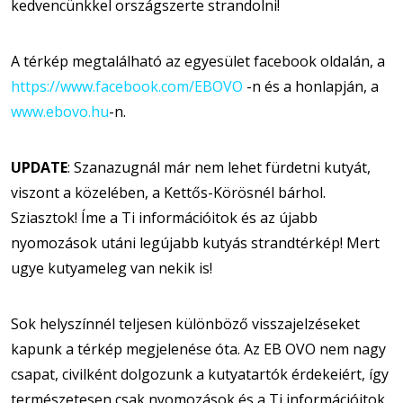
kedvencünkkel országszerte strandolni!
A térkép megtalálható az egyesület facebook oldalán, a
https://www.facebook.com/EBOVO
-n és a honlapján, a
www.ebovo.hu
-n.
UPDATE
: Szanazugnál már nem lehet fürdetni kutyát,
viszont a közelében, a Kettős-Körösnél bárhol.
Sziasztok! Íme a Ti információitok és az újabb
nyomozások utáni legújabb kutyás strandtérkép! Mert
ugye kutyameleg van nekik is!
Sok helyszínnél teljesen különböző visszajelzéseket
kapunk a térkép megjelenése óta. Az EB OVO nem nagy
csapat, civilként dolgozunk a kutyatartók érdekeiért, így
természetesen csak nyomozások és a Ti információitok