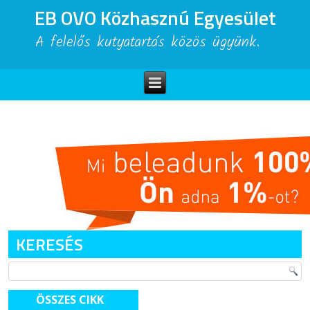
EB OVO Közhasznú Egyesület
A felelős kutyatartás közös ügyünk.
KERESÉS
ÖSSZES CIKK