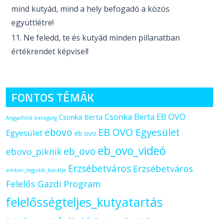
mind kutyád, mind a hely befogadó a közös
együttlétre!
Ne feledd, te és kutyád minden pillanatban
értékrendet képvisel!
FONTOS TÉMÁK
Csonka Berta EB OVO
Csonka Berta
Angyalföld
betegség
ebovo
EB OVO Egyesület
Egyesület
eb ovo
eb_ovo_videó
eb_ovo
ebovo_piknik
Erzsébetváros
Erzsébetváros
ember_legjobb_barátja
Felelős Gazdi Program
felelősségteljes_kutyatartás