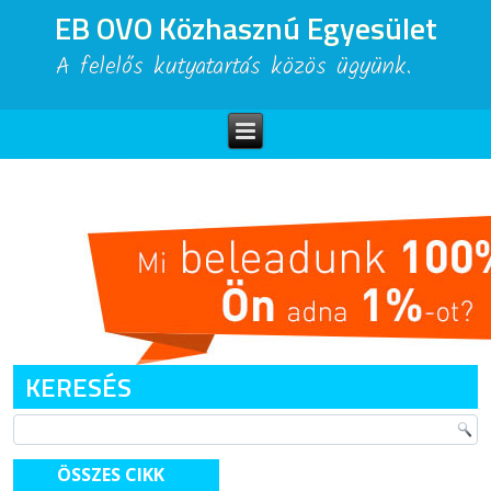
EB OVO Közhasznú Egyesület
A felelős kutyatartás közös ügyünk.
KERESÉS
ÖSSZES CIKK