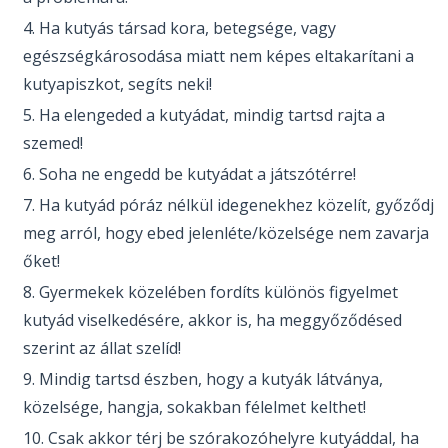
Ha kutyás társad kora, betegsége, vagy
egészségkárosodása miatt nem képes eltakarítani a
kutyapiszkot, segíts neki!
Ha elengeded a kutyádat, mindig tartsd rajta a
szemed!
Soha ne engedd be kutyádat a játszótérre!
Ha kutyád póráz nélkül idegenekhez közelít, győződj
meg arról, hogy ebed jelenléte/közelsége nem zavarja
őket!
Gyermekek közelében fordíts különös figyelmet
kutyád viselkedésére, akkor is, ha meggyőződésed
szerint az állat szelíd!
Mindig tartsd észben, hogy a kutyák látványa,
közelsége, hangja, sokakban félelmet kelthet!
Csak akkor térj be szórakozóhelyre kutyáddal, ha