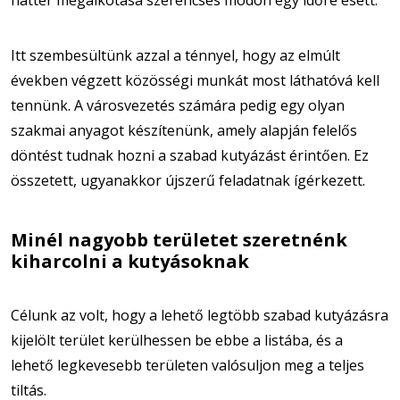
háttér megalkotása szerencsés módon egy időre esett.
Itt szembesültünk azzal a ténnyel, hogy az elmúlt
években végzett közösségi munkát most láthatóvá kell
tennünk. A városvezetés számára pedig egy olyan
szakmai anyagot készítenünk, amely alapján felelős
döntést tudnak hozni a szabad kutyázást érintően. Ez
összetett, ugyanakkor újszerű feladatnak ígérkezett.
Minél nagyobb területet szeretnénk
kiharcolni a kutyásoknak
Célunk az volt, hogy a lehető legtöbb szabad kutyázásra
kijelölt terület kerülhessen be ebbe a listába, és a
lehető legkevesebb területen valósuljon meg a teljes
tiltás.