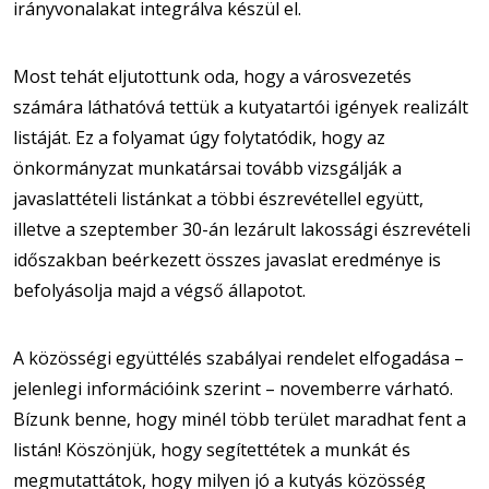
irányvonalakat integrálva készül el.
Most tehát eljutottunk oda, hogy a városvezetés
számára láthatóvá tettük a kutyatartói igények realizált
listáját. Ez a folyamat úgy folytatódik, hogy az
önkormányzat munkatársai tovább vizsgálják a
javaslattételi listánkat a többi észrevétellel együtt,
illetve a szeptember 30-án lezárult lakossági észrevételi
időszakban beérkezett összes javaslat eredménye is
befolyásolja majd a végső állapotot.
A közösségi együttélés szabályai rendelet elfogadása –
jelenlegi információink szerint – novemberre várható.
Bízunk benne, hogy minél több terület maradhat fent a
listán! Köszönjük, hogy segítettétek a munkát és
megmutattátok, hogy milyen jó a kutyás közösség