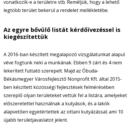
vonatkozik-e a területre stb. Reméljük, hogy a lehető
legtöbb terület bekerül a rendelet mellékletébe.
Az egyre bővülő listát kérdőívezéssel is
kiegészítettük
A 2016-ban készített megalapozó vizsgálatunkat alapul
véve fogtunk neki a munkának. Ebben 9 zárt és 4 nem
lekerített futtató szerepelt. Majd az Óbuda-
Békásmegyer Városfejlesztő Nonprofit Kft. által 2015-
ben készített közösségi fejlesztések felmérésében
szereplő olyan területeket vettük fel a listára, amelyeket
előszeretettel használnak a kutyások, és a lakók
alapvetően egyetértettek az ottani kutyázással; ami 10
újabb területjavaslatot jelent.