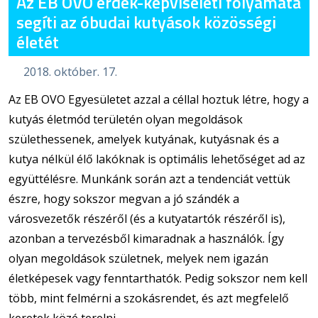
Az EB OVO érdek-képviseleti folyamata
segíti az óbudai kutyások közösségi
életét
2018. október. 17.
Az EB OVO Egyesületet azzal a céllal hoztuk létre, hogy a
kutyás életmód területén olyan megoldások
születhessenek, amelyek kutyának, kutyásnak és a
kutya nélkül élő lakóknak is optimális lehetőséget ad az
együttélésre. Munkánk során azt a tendenciát vettük
észre, hogy sokszor megvan a jó szándék a
városvezetők részéről (és a kutyatartók részéről is),
azonban a tervezésből kimaradnak a használók. Így
olyan megoldások születnek, melyek nem igazán
életképesek vagy fenntarthatók. Pedig sokszor nem kell
több, mint felmérni a szokásrendet, és azt megfelelő