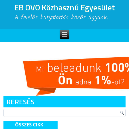
EB OVO Közhasznú Egyesület
A felelős kutyatartás közös ügyünk.
KERESÉS
ÖSSZES CIKK