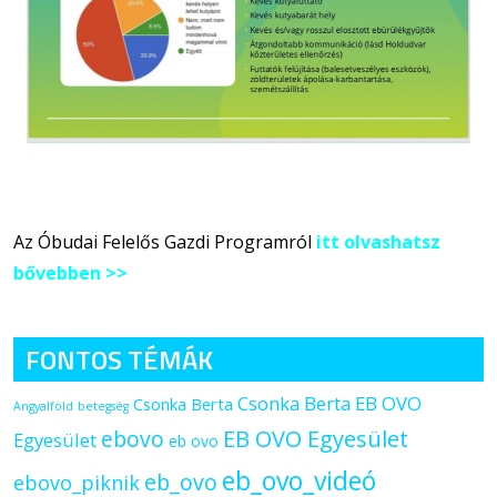
Az Óbudai Felelős Gazdi Programról
itt olvashatsz
bővebben >>
FONTOS TÉMÁK
Csonka Berta EB OVO
Csonka Berta
Angyalföld
betegség
ebovo
EB OVO Egyesület
Egyesület
eb ovo
eb_ovo_videó
eb_ovo
ebovo_piknik