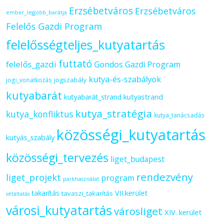
Erzsébetváros
Erzsébetváros
ember_legjobb_barátja
Felelős Gazdi Program
felelősségteljes_kutyatartás
futtató
felelős_gazdi
Gondos Gazdi Program
kutya-és-szabályok
jogszabály
jogi_vonatkozás
kutyabarát
kutyastrand
kutyabarát_strand
kutya_stratégia
kutya_konfliktus
kutya_tanácsadás
közösségi_kutyatartás
kutyás_szabály
közösségi_tervezés
liget_budapest
rendezvény
liget_projekt
program
parkhasználat
VII.kerület
takarítás
tavaszi_takarítás
sétáltatás
városi_kutyatartás
városliget
XIV. kerület