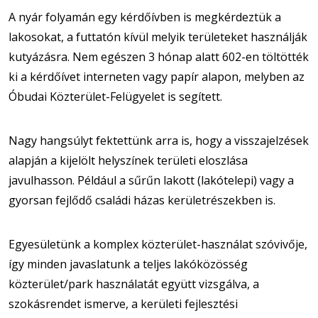
A nyár folyamán egy kérdőívben is megkérdeztük a
lakosokat, a futtatón kívül melyik területeket használják
kutyázásra. Nem egészen 3 hónap alatt 602-en töltötték
ki a kérdőívet interneten vagy papír alapon, melyben az
Óbudai Közterület-Felügyelet is segített.
Nagy hangsúlyt fektettünk arra is, hogy a visszajelzések
alapján a kijelölt helyszínek területi eloszlása
javulhasson. Például a sűrűn lakott (lakótelepi) vagy a
gyorsan fejlődő családi házas kerületrészekben is.
Egyesületünk a komplex közterület-használat szóvivője,
így minden javaslatunk a teljes lakóközösség
közterület/park használatát együtt vizsgálva, a
szokásrendet ismerve, a kerületi fejlesztési