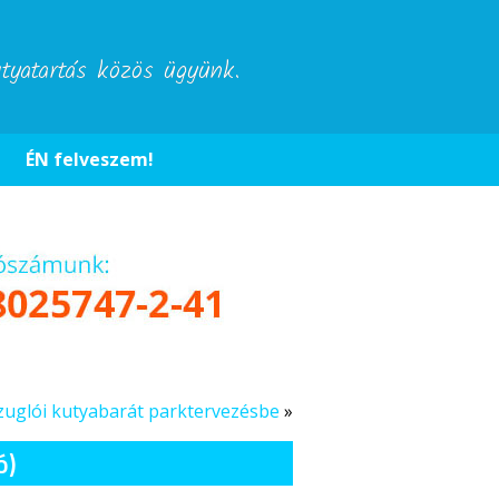
utyatartás közös ügyünk.
ÉN felveszem!
zuglói kutyabarát parktervezésbe
»
ó)