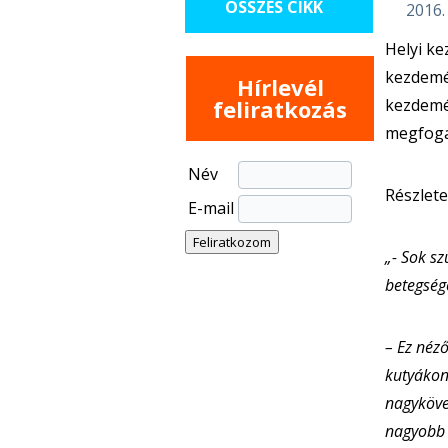
ÖSSZES CIKK
2016.
Helyi k
kezdemén
Hírlevél
feliratkozás
kezdemé
megfoga
Név
Részlete
E-mail
„- Sok sz
betegsége
– Ez néző
kutyákon
nagyköve
nagyobb i