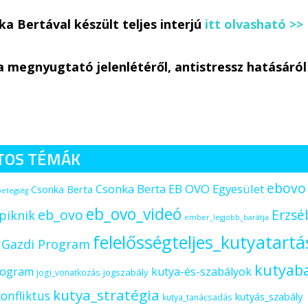
ka Bertával készült teljes interjú
itt olvasható >>
a megnyugtató jelenlétéről, antistressz hatásáról
TOS TÉMÁK
ebovo
Csonka Berta EB OVO Egyesület
Csonka Berta
betegség
eb_ovo_videó
eb_ovo
Erzsé
piknik
ember_legjobb_barátja
felelősségteljes_kutyatartá
s Gazdi Program
kutyab
rogram
kutya-és-szabályok
jogszabály
jogi_vonatkozás
kutya_stratégia
onfliktus
kutyás_szabály
kutya_tanácsadás