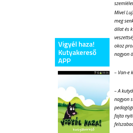
szemlélet
Mivel Luj
meg senk
állat és 
veszettsé
Vigyél haza!
okoz pro
Kutyakereső
nagyon ös
APP
– Van-e 
– A kuty
nagyon s
pedagógi
fajta nyi
felszabad