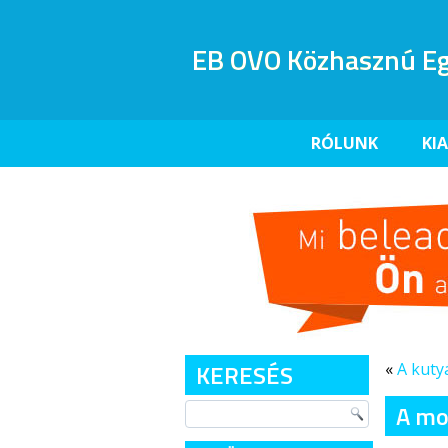
EB OVO Közhasznú Eg
RÓLUNK
KI
KERESÉS
«
A kutyá
A mo