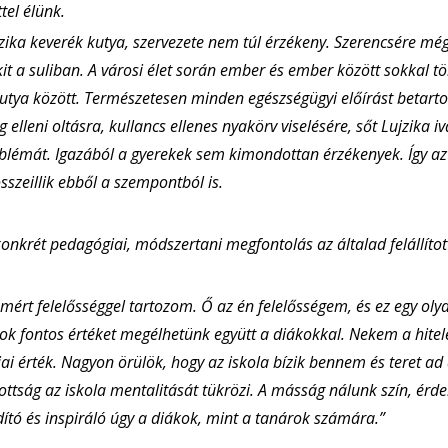
tel élünk.
zika keverék kutya, szervezete nem túl érzékeny. Szerencsére még
it a suliban. A városi élet során ember és ember között sokkal t
kutya között. Természetesen minden egészségügyi előírást betartok
g elleni oltásra, kullancs ellenes nyakörv viselésére, sőt Lujzika i
blémát. Igazából a gyerekek sem kimondottan érzékenyek. Így az
szeillik ebből a szempontból is.
konkrét pedagógiai, módszertani megfontolás az általad felállíto
ámért felelősséggel tartozom. Ő az én felelősségem, és ez egy ol
ok fontos értéket megélhetünk együtt a diákokkal. Nekem a hitel
ai érték. Nagyon örülök, hogy az iskola bízik bennem és teret ad
tottság az iskola mentalitását tükrözi. A másság nálunk szín, érde
ító és inspiráló úgy a diákok, mint a tanárok számára.”