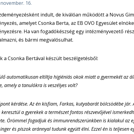
 november. 16.
ezdeményezésként indult, de kiválóan működött a Novus Gi
yezés, amelyet Csonka Berta, az EB OVO Egyesület elnöke indí
nyezésre. Ha van fogadókészség egy intézményvezető részér
lmazni, és bármi megvalósulhat.
k a Csonka Bertával készült beszélgetésből:
ülő automatikusan eltiltja higiéniás okok miatt a gyermekét az ál
, amely a tanulókra is veszélyes volt?
pont kérdése. Az én kisfiam, Farkas, kutyabarát bölcsödébe jár. A
 keresztül a gyerekek a természet fontos részvevőjével ismerked
te. Örömmel fogadjuk és immunrendszerünkben is kialakul az egy
nger és piszok aránnyal tudunk együtt élni. Ezzel én is teljesen eg