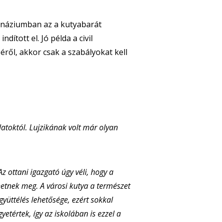
mnáziumban az a kutyabarát
tott el. Jó példa a civil
ől, akkor csak a szabályokat kell
latoktól. Lujzikának volt már olyan
z ottani igazgató úgy véli, hogy a
hetnek meg. A városi kutya a természet
üttélés lehetősége, ezért sokkal
yetértek, így az iskolában is ezzel a