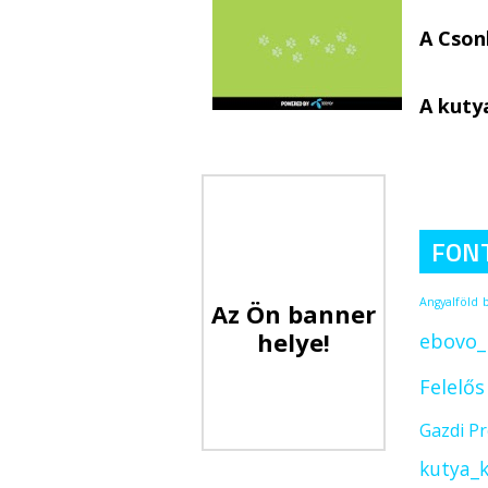
A Cson
A kuty
FON
Angyalföld
Az Ön banner
helye!
ebovo_
Felelő
Gazdi P
kutya_k