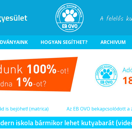
yesület
A felelős k
ADVÁNYAINK
HOGYAN SEGÍTHET?
ARCHIVUM
d is bejöhet! (matrica)
Az EB OVO bekapcsolódott a 
dern iskola bármikor lehet kutyabarát (vide