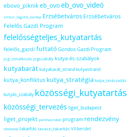
eb_ovo_videó
eb_ovo
ebovo_piknik
Erzsébetváros
Erzsébetváros
ember_legjobb_barátja
Felelős Gazdi Program
felelősségteljes_kutyatartás
futtató
felelős_gazdi
Gondos Gazdi Program
kutya-és-szabályok
jogszabály
jogi_vonatkozás
kutyabarát
kutyastrand
kutyabarát_strand
kutya_stratégia
kutya_konfliktus
kutya_tanácsadás
közösségi_kutyatartás
kutyás_szabály
közösségi_tervezés
liget_budapest
rendezvény
liget_projekt
program
parkhasználat
VII.kerület
takarítás
tavaszi_takarítás
sétáltatás