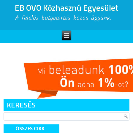
EB OVO Közhasznú Egyesület
A felelős kutyatartás közös ügyünk.
KERESÉS
ÖSSZES CIKK