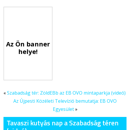
Az Ön banner
helye!
«
Szabadság tér: ZöldEBb az EB OVO mintaparkja (videó)
Az Újpesti Közéleti Televízió bemutatja: EB OVO
Egyesület
»
Tavaszi kutyás nap a Szabadság téren