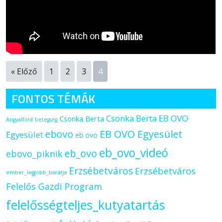
« Előző
1
2
3
4
FONTOS TÉMÁK
Csonka Berta EB OVO
Csonka Berta
Angyalföld
betegség
ebovo
EB OVO Egyesület
Egyesület
eb ovo
eb_ovo_videó
eb_ovo
ebovo_piknik
Erzsébetváros
Erzsébetváros
ember_legjobb_barátja
Felelős Gazdi Program
felelősségteljes_kutyatartás