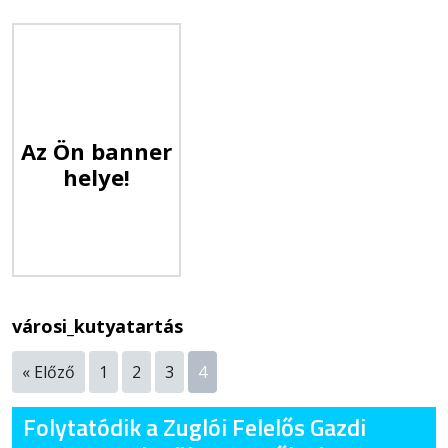
Az Ön banner
helye!
városi_kutyatartás
« Előző
1
2
3
4
Folytatódik a Zuglói Felelős Gazdi