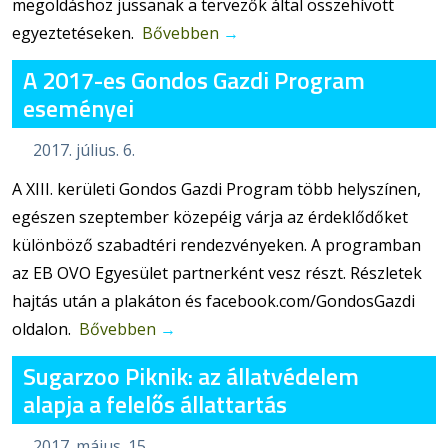
megoldáshoz jussanak a tervezők által összehívott
egyeztetéseken.
Bővebben
→
A 2017-es Gondos Gazdi Program
eseményei
2017. július. 6.
A XIII. kerületi Gondos Gazdi Program több helyszínen,
egészen szeptember közepéig várja az érdeklődőket
különböző szabadtéri rendezvényeken. A programban
az EB OVO Egyesület partnerként vesz részt. Részletek
hajtás után a plakáton és facebook.com/GondosGazdi
oldalon.
Bővebben
→
Sugarzoo Piknik: az állatvédelem
alapja a felelős állattartás
2017. május. 15.