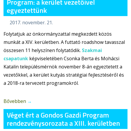
Program: a kerület vezetőivel
egyeztettünk
2017. november. 21.
Folytatjuk az önkormányzattal megkezdett közös
munkát a XIV. kerületben. A futtató roadshow tavasszal
összesen 11 helyszínen folytatódik.
Szakmai
csapatunk
képviseletében
Csonka Berta és Mohácsi
Katalin településmérnök november 8-án egyeztetett a
vezetőkkel, a kerület kutyás stratégiai fejlesztéséről és
a 2018-ra tervezett programokról.
Bővebben
→
Véget ért a Gondos Gazdi Program
rendezvénysorozata a XIII. kerületben