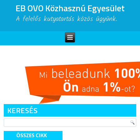
EB OVO Közhasznú Egyesület
A felelős kutyatartás közös ügyünk.
KERESÉS
ÖSSZES CIKK