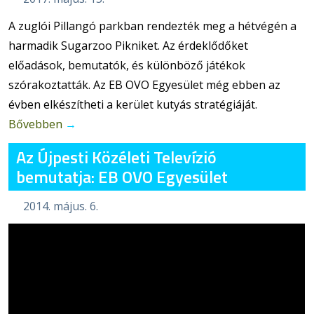
A zuglói Pillangó parkban rendezték meg a hétvégén a
harmadik Sugarzoo Pikniket. Az érdeklődőket
előadások, bemutatók, és különböző játékok
szórakoztatták. Az EB OVO Egyesület még ebben az
évben elkészítheti a kerület kutyás stratégiáját.
Bővebben
→
Az Újpesti Közéleti Televízió
bemutatja: EB OVO Egyesület
2014. május. 6.