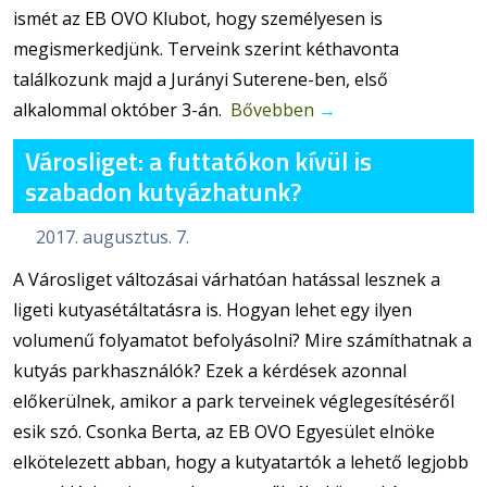
ismét az EB OVO Klubot, hogy személyesen is
megismerkedjünk. Terveink szerint kéthavonta
találkozunk majd a Jurányi Suterene-ben, első
alkalommal október 3-án.
Bővebben
→
Városliget: a futtatókon kívül is
szabadon kutyázhatunk?
2017. augusztus. 7.
A Városliget változásai várhatóan hatással lesznek a
ligeti kutyasétáltatásra is. Hogyan lehet egy ilyen
volumenű folyamatot befolyásolni? Mire számíthatnak a
kutyás parkhasználók? Ezek a kérdések azonnal
előkerülnek, amikor a park terveinek véglegesítéséről
esik szó. Csonka Berta, az EB OVO Egyesület elnöke
elkötelezett abban, hogy a kutyatartók a lehető legjobb