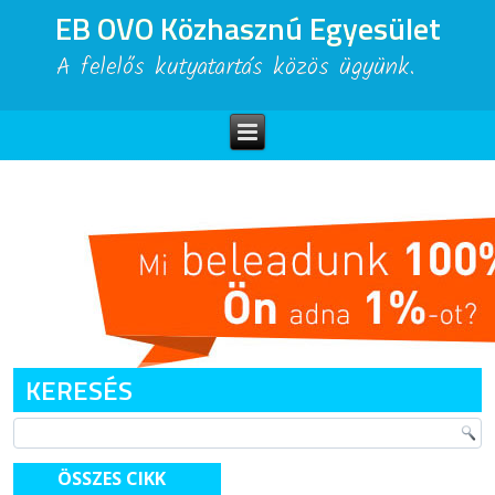
EB OVO Közhasznú Egyesület
A felelős kutyatartás közös ügyünk.
KERESÉS
ÖSSZES CIKK