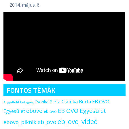
2014. május. 6.
FONTOS TÉMÁK
Csonka Berta EB OVO
Csonka Berta
Angyalföld
betegség
ebovo
EB OVO Egyesület
Egyesület
eb ovo
eb_ovo_videó
eb_ovo
ebovo_piknik