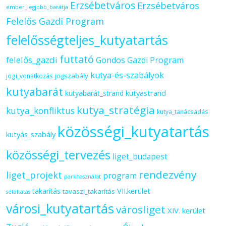
Erzsébetváros
Erzsébetváros
ember_legjobb_barátja
Felelős Gazdi Program
felelősségteljes_kutyatartás
futtató
felelős_gazdi
Gondos Gazdi Program
kutya-és-szabályok
jogszabály
jogi_vonatkozás
kutyabarát
kutyastrand
kutyabarát_strand
kutya_stratégia
kutya_konfliktus
kutya_tanácsadás
közösségi_kutyatartás
kutyás_szabály
közösségi_tervezés
liget_budapest
rendezvény
liget_projekt
program
parkhasználat
VII.kerület
takarítás
tavaszi_takarítás
sétáltatás
városi_kutyatartás
városliget
XIV. kerület