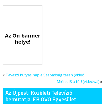
Az Ön banner
helye!
«
Tavaszi kutyás nap a Szabadság téren (videó)
Miénk IS a tér! (videóval)
»
Az Újpesti Közéleti Televízió
bemutatja: EB OVO Egyesület