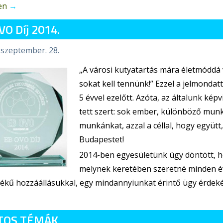
en
→
VO Díj 2014.
 szeptember. 28.
„A városi kutyatartás mára életmóddá
sokat kell tennünk!” Ezzel a jelmondat
5 évvel ezelőtt. Azóta, az általunk ké
tett szert: sok ember, különböző munk
munkánkat, azzal a céllal, hogy együtt
Budapestet!
2014-ben egyesületünk úgy döntött, ho
melynek keretében szeretné minden év
ékű hozzáállásukkal, egy mindannyiunkat érintő ügy érdeké
TOS TÉMÁK