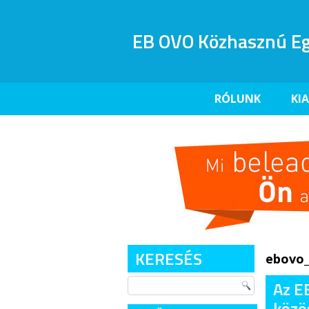
EB OVO Közhasznú Eg
RÓLUNK
KI
KERESÉS
ebovo_
Az EB
közö