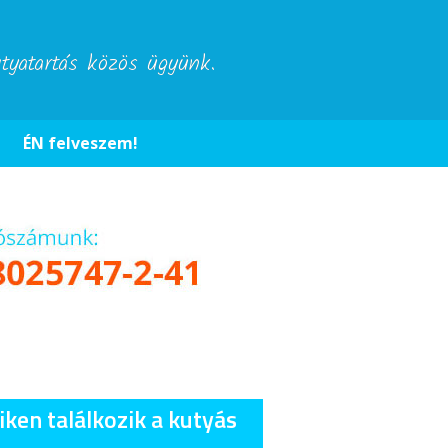
utyatartás közös ügyünk.
ÉN felveszem!
iken találkozik a kutyás