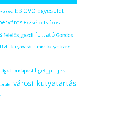
EB OVO Egyesület
eb ovo
betváros
Erzsébetváros
s
futtató
felelős_gazdi
Gondos
arát
kutyastrand
kutyabarát_strand
s
liget_projekt
liget_budapest
városi_kutyatartás
kerület
s