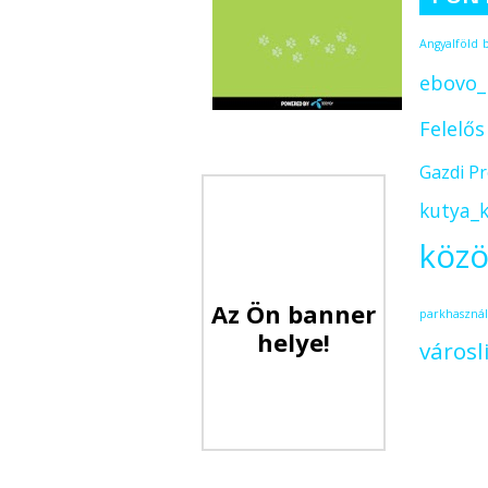
Angyalföld
ebovo_
Felelő
Gazdi P
kutya_k
közö
Az Ön banner
parkhasznál
helye!
városl