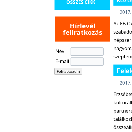
ÖSSZES CIKK
2017.
Az EB O
Hírlevél
feliratkozás
szabadté
népszerű
hagyomán
Név
szeptem
E-mail
Felel
2017.
Erzsébe
kulturál
partnere
találkoz
összeáll