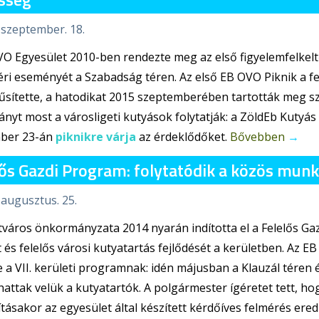
 szeptember. 18.
VO Egyesület 2010-ben rendezte meg az első figyelemfelke
ri eseményét a Szabadság téren. Az első EB OVO Piknik a fel
sítette, a hatodikat 2015 szeptemberében tartották meg sz
yt most a városligeti kutyások folytatják: a ZöldEb Kutyás
ber 23-án
piknikre várja
az érdeklődőket.
Bővebben
→
ős Gazdi Program: folytatódik a közös munka
 augusztus. 25.
tváros önkormányzata 2014 nyarán indította el a Felelős G
t és felelős városi kutyatartás fejlődését a kerületben. Az 
 a VII. kerületi programnak: idén májusban a Klauzál téren 
hattak velük a kutyatartók. A polgármester ígéretet tett, hogy 
ításakor az egyesület által készített kérdőíves felmérés er