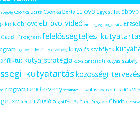
ebovo
Csonka Berta EB OVO Egyesület
Csonka Berta
betegség
eb_ovo_videó
eb_ovo
Erzsé
piknik
ember_legjobb_barátja
felelősségteljes_kutyatartá
s Gazdi Program
kutyab
rogram
kutya-és-szabályok
jogszabály
jogi_vonatkozás
kutya_stratégia
onfliktus
kutyás_szabály
kutya_tanácsadás
sségi_kutyatartás
közösségi_tervezé
rendezvény
program
VII.
takarítás
tavaszi_takarítás
at
sétáltatás
iget
Zugló
Óbuda
XIV. kerület
Zuglói Felelős Gazdi Program
állatorvo