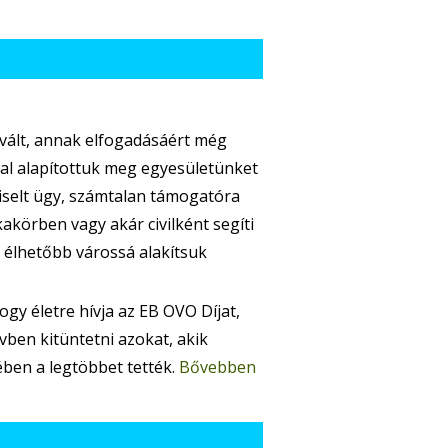
 vált, annak elfogadásáért még
tal alapítottuk meg egyesületünket
pviselt ügy, számtalan támogatóra
akörben vagy akár civilként segíti
, élhetőbb várossá alakítsuk
gy életre hívja az EB OVO Díjat,
ben kitüntetni azokat, akik
ben a legtöbbet tették.
Bővebben