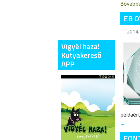
Bővebb
EB O
2014.
Vigyél haza!
Kutyakereső
APP
példaért
→
FON