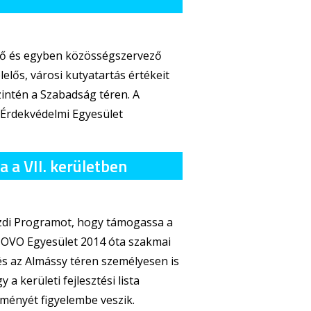
ltő és egyben közösségszervező
elős, városi kutyatartás értékeit
intén a Szabadság téren. A
 Érdekvédelmi Egyesület
 a VII. kerületben
azdi Programot, hogy támogassa a
EB OVO Egyesület 2014 óta szakmai
és az Almássy téren személyesen is
a kerületi fejlesztési lista
edményét figyelembe veszik.