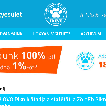
yesület
A felelős k
ADVÁNYAINK
HOGYAN SEGÍTHET?
ARCHIVUM
díj
 OVO Piknik átadja a stafétát: a ZöldEb Pikn
sség