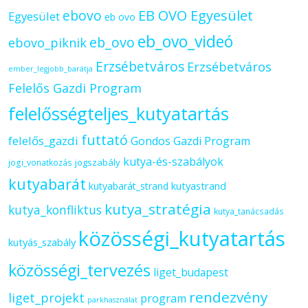
ebovo
EB OVO Egyesület
Egyesület
eb ovo
eb_ovo_videó
eb_ovo
ebovo_piknik
Erzsébetváros
Erzsébetváros
ember_legjobb_barátja
Felelős Gazdi Program
felelősségteljes_kutyatartás
futtató
felelős_gazdi
Gondos Gazdi Program
kutya-és-szabályok
jogszabály
jogi_vonatkozás
kutyabarát
kutyastrand
kutyabarát_strand
kutya_stratégia
kutya_konfliktus
kutya_tanácsadás
közösségi_kutyatartás
kutyás_szabály
közösségi_tervezés
liget_budapest
rendezvény
liget_projekt
program
parkhasználat