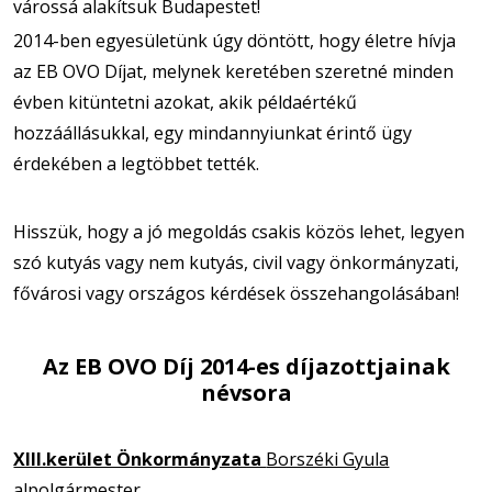
várossá alakítsuk Budapestet!
2014-ben egyesületünk úgy döntött, hogy életre hívja
az EB OVO Díjat, melynek keretében szeretné minden
évben kitüntetni azokat, akik példaértékű
hozzáállásukkal, egy mindannyiunkat érintő ügy
érdekében a legtöbbet tették.
Hisszük, hogy a jó megoldás csakis közös lehet, legyen
szó kutyás vagy nem kutyás, civil vagy önkormányzati,
fővárosi vagy országos kérdések összehangolásában!
Az EB OVO Díj 2014-es díjazottjainak
névsora
XIII.kerület Önkormányzata
Borszéki Gyula
alpolgármester