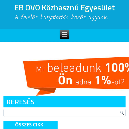
EB OVO Közhasznú Egyesület
A felelős kutyatartás közös ügyünk.
KERESÉS
ÖSSZES CIKK