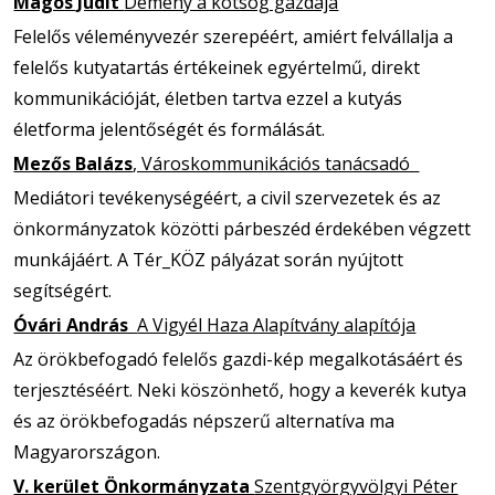
Magos Judit
Demény a kötsög gazdája
Felelős véleményvezér szerepéért, amiért felvállalja a
felelős kutyatartás értékeinek egyértelmű, direkt
kommunikációját, életben tartva ezzel a kutyás
életforma jelentőségét és formálását.
Mezős Balázs
, Városkommunikációs tanácsadó
Mediátori tevékenységéért, a civil szervezetek és az
önkormányzatok közötti párbeszéd érdekében végzett
munkájáért. A Tér_KÖZ pályázat során nyújtott
segítségért.
Óvári András
A Vigyél Haza Alapítvány alapítója
Az örökbefogadó felelős gazdi-kép megalkotásáért és
terjesztéséért. Neki köszönhető, hogy a keverék kutya
és az örökbefogadás népszerű alternatíva ma
Magyarországon.
V. kerület Önkormányzata
Szentgyörgyvölgyi Péter