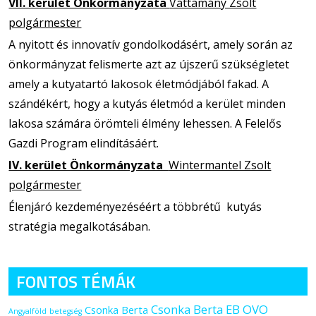
VII. kerület Önkormányzata
Vattamány Zsolt
polgármester
A nyitott és innovatív gondolkodásért, amely során az
önkormányzat felismerte azt az újszerű szükségletet
amely a kutyatartó lakosok életmódjából fakad. A
szándékért, hogy a kutyás életmód a kerület minden
lakosa számára örömteli élmény lehessen. A Felelős
Gazdi Program elindításáért.
IV. kerület Önkormányzata
Wintermantel Zsolt
polgármester
Élenjáró kezdeményezéséért a többrétű kutyás
stratégia megalkotásában.
FONTOS TÉMÁK
Csonka Berta EB OVO
Csonka Berta
Angyalföld
betegség