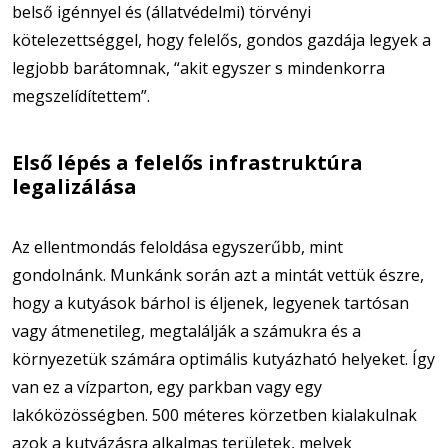
belső igénnyel és (állatvédelmi) törvényi
kötelezettséggel, hogy felelős, gondos gazdája legyek a
legjobb barátomnak, “akit egyszer s mindenkorra
megszelídítettem”.
Első lépés a felelős infrastruktúra
legalizálása
Az ellentmondás feloldása egyszerűbb, mint
gondolnánk. Munkánk során azt a mintát vettük észre,
hogy a kutyások bárhol is éljenek, legyenek tartósan
vagy átmenetileg, megtalálják a számukra és a
környezetük számára optimális kutyázható helyeket. Így
van ez a vízparton, egy parkban vagy egy
lakóközösségben. 500 méteres körzetben kialakulnak
azok a kutyázásra alkalmas területek, melyek