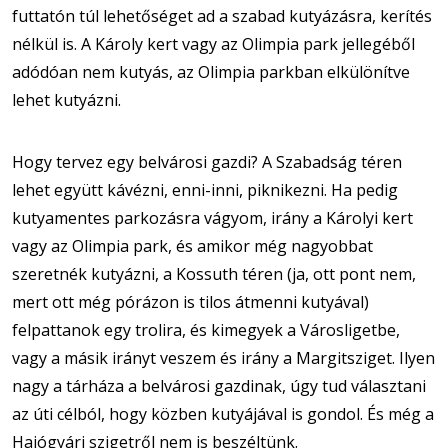
futtatón túl lehetőséget ad a szabad kutyázásra, kerítés
nélkül is. A Károly kert vagy az Olimpia park jellegéből
adódóan nem kutyás, az Olimpia parkban elkülönítve
lehet kutyázni.
Hogy tervez egy belvárosi gazdi? A Szabadság téren
lehet együtt kávézni, enni-inni, piknikezni. Ha pedig
kutyamentes parkozásra vágyom, irány a Károlyi kert
vagy az Olimpia park, és amikor még nagyobbat
szeretnék kutyázni, a Kossuth téren (ja, ott pont nem,
mert ott még pórázon is tilos átmenni kutyával)
felpattanok egy trolira, és kimegyek a Városligetbe,
vagy a másik irányt veszem és irány a Margitsziget. Ilyen
nagy a tárháza a belvárosi gazdinak, úgy tud választani
az úti célból, hogy közben kutyájával is gondol. És még a
Hajógyári szigetről nem is beszéltünk.