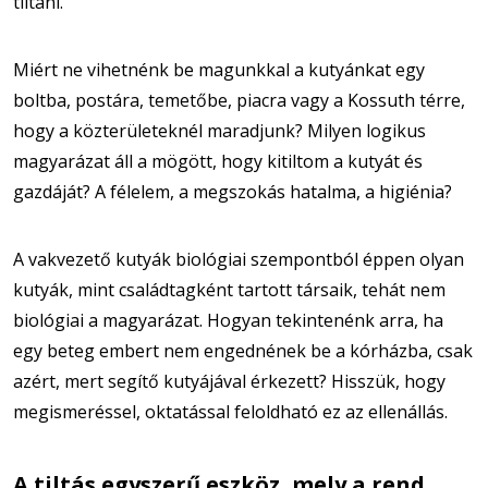
tiltani.
Miért ne vihetnénk be magunkkal a kutyánkat egy
boltba, postára, temetőbe, piacra vagy a Kossuth térre,
hogy a közterületeknél maradjunk? Milyen logikus
magyarázat áll a mögött, hogy kitiltom a kutyát és
gazdáját? A félelem, a megszokás hatalma, a higiénia?
A vakvezető kutyák biológiai szempontból éppen olyan
kutyák, mint családtagként tartott társaik, tehát nem
biológiai a magyarázat. Hogyan tekintenénk arra, ha
egy beteg embert nem engednének be a kórházba, csak
azért, mert segítő kutyájával érkezett? Hisszük, hogy
megismeréssel, oktatással feloldható ez az ellenállás.
A tiltás egyszerű eszköz, mely a rend