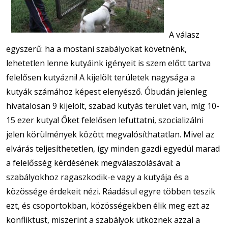
A válasz
egyszerű: ha a mostani szabályokat követnénk,
lehetetlen lenne kutyáink igényeit is szem előtt tartva
felelősen kutyázni! A kijelölt területek nagysága a
kutyák számához képest elenyésző. Óbudán jelenleg
hivatalosan 9 kijelölt, szabad kutyás terület van, míg 10-
15 ezer kutya! Őket felelősen lefuttatni, szocializálni
jelen körülmények között megvalósíthatatlan. Mivel az
elvárás teljesíthetetlen, így minden gazdi egyedül marad
a felelősség kérdésének megválaszolásával: a
szabályokhoz ragaszkodik-e vagy a kutyája és a
közössége érdekeit nézi. Ráadásul egyre többen teszik
ezt, és csoportokban, közösségekben élik meg ezt az
konfliktust, miszerint a szabályok ütköznek azzal a