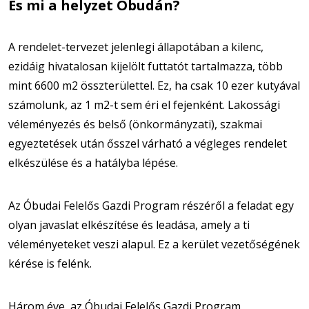
És mi a helyzet Óbudán?
A rendelet-tervezet jelenlegi állapotában a kilenc,
ezidáig hivatalosan kijelölt futtatót tartalmazza, több
mint 6600 m2 összterülettel. Ez, ha csak 10 ezer kutyával
számolunk, az 1 m2-t sem éri el fejenként. Lakossági
véleményezés és belső (önkormányzati), szakmai
egyeztetések után ősszel várható a végleges rendelet
elkészülése és a hatályba lépése.
Az Óbudai Felelős Gazdi Program részéről a feladat egy
olyan javaslat elkészítése és leadása, amely a ti
véleményeteket veszi alapul. Ez a kerület vezetőségének
kérése is felénk.
Három éve, az Óbudai Felelős Gazdi Program