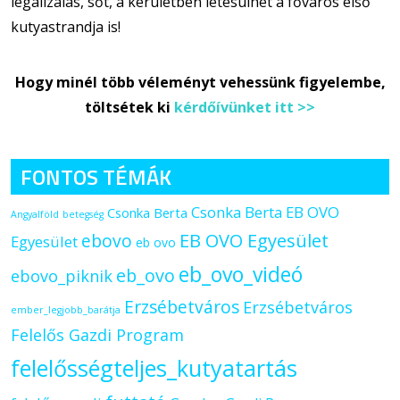
legalizálás, sőt, a kerületben létesülhet a főváros első
kutyastrandja is!
Hogy minél több véleményt vehessünk figyelembe,
töltsétek ki
kérdőívünket itt >>
FONTOS TÉMÁK
Csonka Berta EB OVO
Csonka Berta
Angyalföld
betegség
ebovo
EB OVO Egyesület
Egyesület
eb ovo
eb_ovo_videó
eb_ovo
ebovo_piknik
Erzsébetváros
Erzsébetváros
ember_legjobb_barátja
Felelős Gazdi Program
felelősségteljes_kutyatartás