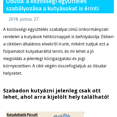
Óbuda: a közösségi együttélés
szabályozása a kutyásokat is érinti
2018. június. 27.
A közösségi együttélés szabályai című önkormányzati
rendelet a kutyások hétköznapjait is befolyásolja. Ebben
a cikkben általános elvekről írunk, miként tudjuk ezt a
folyamatot kutyabaráttá tenni, és mi lehet a jó
megoldás a jelenlegi közigazgatási és jogi
környezetben. A cikk végén összefoglaljuk az óbudai
helyzetet.
Szabadon kutyázni jelenleg csak ott
lehet, ahol arra kijelölt hely található!