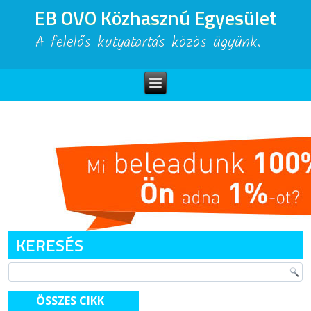
EB OVO Közhasznú Egyesület
A felelős kutyatartás közös ügyünk.
KERESÉS
ÖSSZES CIKK