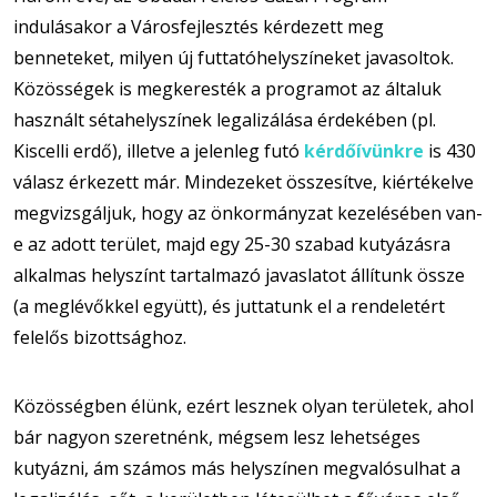
indulásakor a Városfejlesztés kérdezett meg
benneteket, milyen új futtatóhelyszíneket javasoltok.
Közösségek is megkeresték a programot az általuk
használt sétahelyszínek legalizálása érdekében (pl.
Kiscelli erdő), illetve a jelenleg futó
kérdőívünkre
is 430
válasz érkezett már. Mindezeket összesítve, kiértékelve
megvizsgáljuk, hogy az önkormányzat kezelésében van-
e az adott terület, majd egy 25-30 szabad kutyázásra
alkalmas helyszínt tartalmazó javaslatot állítunk össze
(a meglévőkkel együtt), és juttatunk el a rendeletért
felelős bizottsághoz.
Közösségben élünk, ezért lesznek olyan területek, ahol
bár nagyon szeretnénk, mégsem lesz lehetséges
kutyázni, ám számos más helyszínen megvalósulhat a