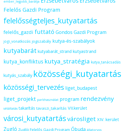
Erzsébetváros
Erzsébetváros
ember_legjobb_barátja
Felelős Gazdi Program
felelősségteljes_kutyatartás
futtató
felelős_gazdi
Gondos Gazdi Program
kutya-és-szabályok
jogszabály
jogi_vonatkozás
kutyabarát
kutyastrand
kutyabarát_strand
kutya_stratégia
kutya_konfliktus
kutya_tanácsadás
közösségi_kutyatartás
kutyás_szabály
közösségi_tervezés
liget_budapest
rendezvény
liget_projekt
program
parkhasználat
VII.kerület
takarítás
tavaszi_takarítás
sétáltatás
városi_kutyatartás
városliget
XIV. kerület
Zugló
Óbuda
Zuglói Felelős Gazdi Program
állatorvos