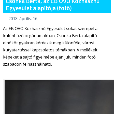
Csonka Berta, az EB OVO Közhasznú
Egyesület alapítója (fotó)
2018. április. 16.
Az EB OVO Közhasznú Egyesület sokat szerepel a
különböző orgánumokban, Csonka Berta alapító-
elnököt gyakran kérdezik meg különféle, városi
kutyatartással kapcsolatos témákban. A mellékelt
képeket a sajtó figyelmébe ajánljuk, minden fotó
szabadon felhasználható.