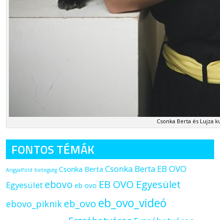
Csonka Berta és Lujza k
FONTOS TÉMÁK
Csonka Berta EB OVO
Csonka Berta
Angyalföld
betegség
ebovo
EB OVO Egyesület
Egyesület
eb ovo
eb_ovo_videó
eb_ovo
ebovo_piknik