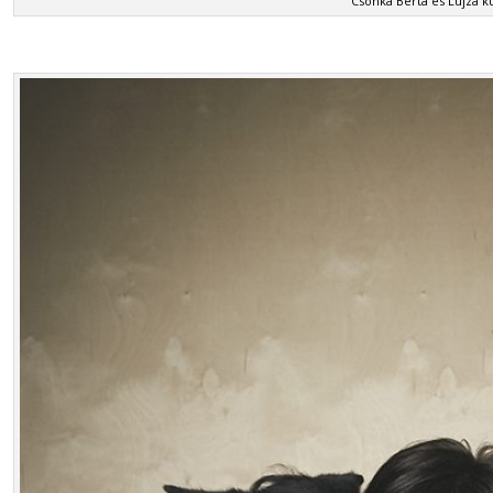
Csonka Berta és Lujza k