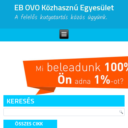
EB OVO Közhasznú Egyesület
A felelős kutyatartás közös ügyünk.
KERESÉS
ÖSSZES CIKK