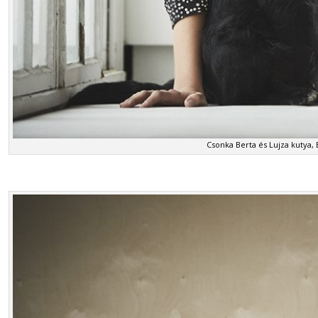
Csonka Berta és Lujza kutya,