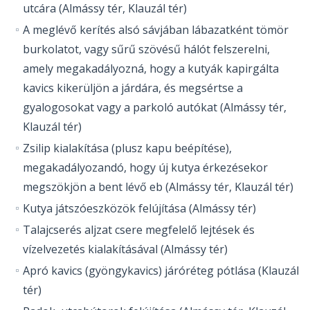
utcára (Almássy tér, Klauzál tér)
A meglévő kerítés alsó sávjában lábazatként tömör
burkolatot, vagy sűrű szövésű hálót felszerelni,
amely megakadályozná, hogy a kutyák kapirgálta
kavics kikerüljön a járdára, és megsértse a
gyalogosokat vagy a parkoló autókat (Almássy tér,
Klauzál tér)
Zsilip kialakítása (plusz kapu beépítése),
megakadályozandó, hogy új kutya érkezésekor
megszökjön a bent lévő eb (Almássy tér, Klauzál tér)
Kutya játszóeszközök felújítása (Almássy tér)
Talajcserés aljzat csere megfelelő lejtések és
vízelvezetés kialakításával (Almássy tér)
Apró kavics (gyöngykavics) járóréteg pótlása (Klauzál
tér)