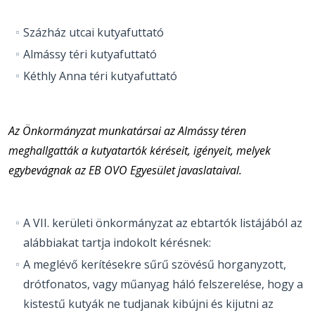
Százház utcai kutyafuttató
Almássy téri kutyafuttató
Kéthly Anna téri kutyafuttató
Az Önkormányzat munkatársai az Almássy téren
meghallgatták a kutyatartók kéréseit, igényeit, melyek
egybevágnak az EB OVO Egyesület javaslataival.
A VII. kerületi önkormányzat az ebtartók listájából az
alábbiakat tartja indokolt kérésnek:
A meglévő kerítésekre sűrű szövésű horganyzott,
drótfonatos, vagy műanyag háló felszerelése, hogy a
kistestű kutyák ne tudjanak kibújni és kijutni az