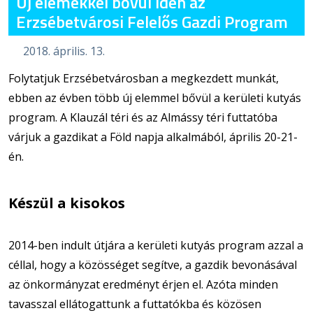
Új elemekkel bővül idén az
Erzsébetvárosi Felelős Gazdi Program
2018. április. 13.
Folytatjuk Erzsébetvárosban a megkezdett munkát,
ebben az évben több új elemmel bővül a kerületi kutyás
program. A Klauzál téri és az Almássy téri futtatóba
várjuk a gazdikat a Föld napja alkalmából, április 20-21-
én.
Készül a kisokos
2014-ben indult útjára a kerületi kutyás program azzal a
céllal, hogy a közösséget segítve, a gazdik bevonásával
az önkormányzat eredményt érjen el. Azóta minden
tavasszal ellátogattunk a futtatókba és közösen