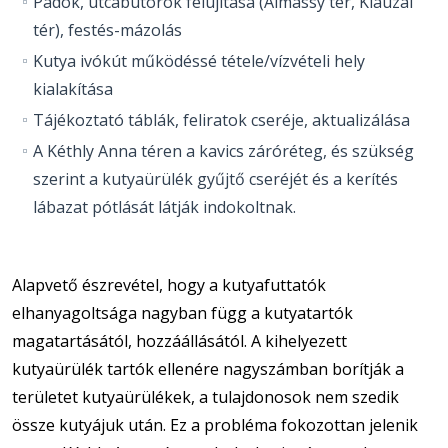
Padok, utcabútorok felújítása (Almássy tér, Klauzál
tér), festés-mázolás
Kutya ivókút működéssé tétele/vízvételi hely
kialakítása
Tájékoztató táblák, feliratok cseréje, aktualizálása
A Kéthly Anna téren a kavics záróréteg, és szükség
szerint a kutyaürülék gyűjtő cseréjét és a kerítés
lábazat pótlását látják indokoltnak.
Alapvető észrevétel, hogy a kutyafuttatók
elhanyagoltsága nagyban függ a kutyatartók
magatartásától, hozzáállásától. A kihelyezett
kutyaürülék tartók ellenére nagyszámban borítják a
területet kutyaürülékek, a tulajdonosok nem szedik
össze kutyájuk után. Ez a probléma fokozottan jelenik