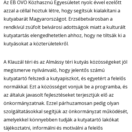
Az EB OVO Közhasznú Egyesületet nyolc évvel ezelőtt
azzal a céllal hoztuk létre, hogy segítsük kialakítani a
kutyabarát Magyarországot. Erzsébetvárosban a
rendkívül zsúfolt belvárosi adottságok miatt a kulturált
kutyatartás elengedhetetlen ahhoz, hogy ne tiltsák ki a
kutyásokat a közterületekről.
A Klauzál téri és az Almássy téri kutyás közösségeket jól
megismerve nyilvánvaló, hogy jelentős számú
kutyatartó felszedi a kutyapiszkot, és egyetért a felelős
normákkal. Ezt a közösséget vonjuk be a programba, és
az általuk javasolt fejlesztéseket terjesztjük elő az
önkormányzatnak. Ezzel párhuzamosan pedig olyan
szolgáltatásokkal segítjük az önkormányzat működését,
amelyekkel könnyebben tudják a kutyatartó lakókat
tájékoztatni, informálni és motiválni a felelős