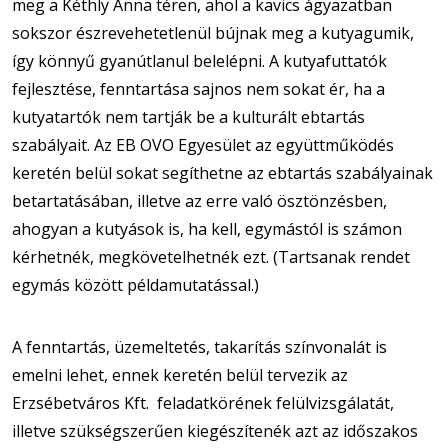
meg a Kéthly Anna téren, ahol a kavics ágyazatban
sokszor észrevehetetlenül bújnak meg a kutyagumik,
így könnyű gyanútlanul belelépni. A kutyafuttatók
fejlesztése, fenntartása sajnos nem sokat ér, ha a
kutyatartók nem tartják be a kulturált ebtartás
szabályait. Az EB OVO Egyesület az együttműködés
keretén belül sokat segíthetne az ebtartás szabályainak
betartatásában, illetve az erre való ösztönzésben,
ahogyan a kutyások is, ha kell, egymástól is számon
kérhetnék, megkövetelhetnék ezt. (Tartsanak rendet
egymás között példamutatással.)
A fenntartás, üzemeltetés, takarítás színvonalát is
emelni lehet, ennek keretén belül tervezik az
Erzsébetváros Kft. feladatkörének felülvizsgálatát,
illetve szükségszerűen kiegészítenék azt az időszakos