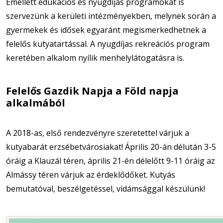
Emellett edukációs és nyugdíjas programokat is
szervezünk a kerületi intézményekben, melynek során a
gyermekek és idősek egyaránt megismerkedhetnek a
felelős kutyatartással. A nyugdíjas rekreációs program
keretében alkalom nyílik menhelylátogatásra is.
Felelős Gazdik Napja a Föld napja
alkalmából
A 2018-as, első rendezvényre szeretettel várjuk a
kutyabarát erzsébetvárosiakat! Április 20-án délután 3-5
óráig a Klauzál téren, április 21-én délelőtt 9-11 óráig az
Almássy téren várjuk az érdeklődőket. Kutyás
bemutatóval, beszélgetéssel, vidámsággal készülünk!