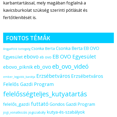
karbantartással, mely magában foglalná a
kavicsburkolat szükség szerinti pótlását és
fertőtlenítését is.
FONTOS TÉMÁK
Csonka Berta EB OVO
Csonka Berta
Angyalföld
betegség
ebovo
EB OVO Egyesület
Egyesület
eb ovo
eb_ovo_videó
eb_ovo
ebovo_piknik
Erzsébetváros
Erzsébetváros
ember_legjobb_barátja
Felelős Gazdi Program
felelősségteljes_kutyatartás
futtató
felelős_gazdi
Gondos Gazdi Program
kutya-és-szabályok
jogszabály
jogi_vonatkozás