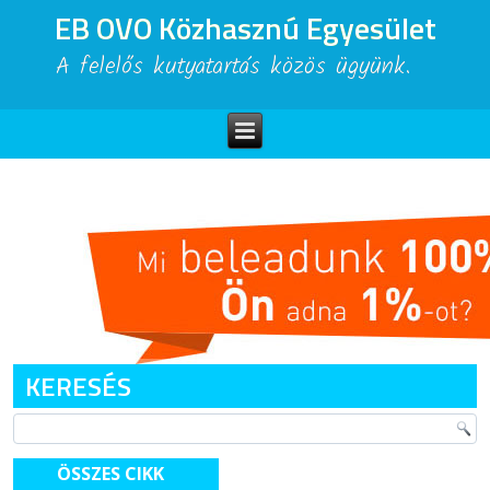
EB OVO Közhasznú Egyesület
A felelős kutyatartás közös ügyünk.
KERESÉS
ÖSSZES CIKK