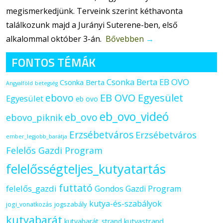
megismerkedjünk. Terveink szerint kéthavonta
találkozunk majd a Jurányi Suterene-ben, első
alkalommal október 3-án.
Bővebben
→
FONTOS TÉMÁK
Csonka Berta EB OVO
Csonka Berta
Angyalföld
betegség
ebovo
EB OVO Egyesület
Egyesület
eb ovo
eb_ovo_videó
eb_ovo
ebovo_piknik
Erzsébetváros
Erzsébetváros
ember_legjobb_barátja
Felelős Gazdi Program
felelősségteljes_kutyatartás
futtató
felelős_gazdi
Gondos Gazdi Program
kutya-és-szabályok
jogszabály
jogi_vonatkozás
kutyabarát
kutyastrand
kutyabarát_strand