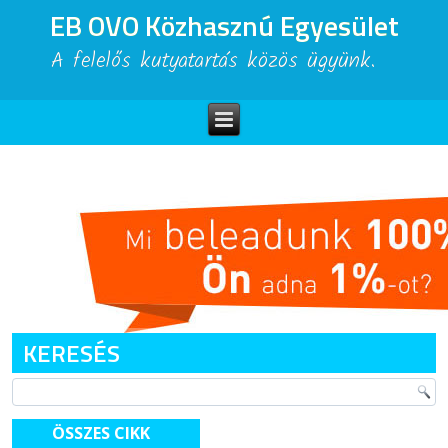
EB OVO Közhasznú Egyesület
A felelős kutyatartás közös ügyünk.
KERESÉS
ÖSSZES CIKK