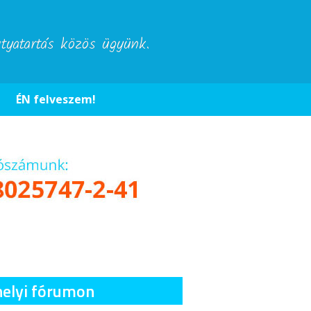
utyatartás közös ügyünk.
ÉN felveszem!
helyi fórumon