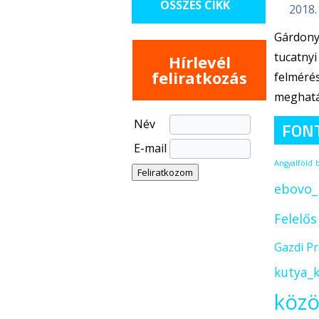
ÖSSZES CIKK
2018.
Gárdony
tucatnyi
Hírlevél
feliratkozás
felméré
meghatá
Név
FON
E-mail
Angyalföld
ebovo_
Felelő
Gazdi P
kutya_k
közö