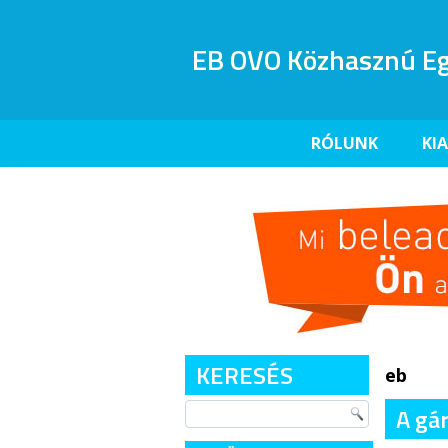
EB OVO Közhasznú Eg
RÓLUNK
KI
KERESÉS
eb
A gá