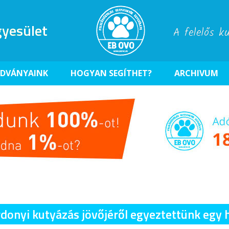
yesület
A felelős k
ADVÁNYAINK
HOGYAN SEGÍTHET?
ARCHIVUM
rdonyi kutyázás jövőjéről egyeztettünk egy 