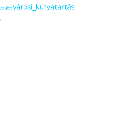
városi_kutyatartás
kerület
s