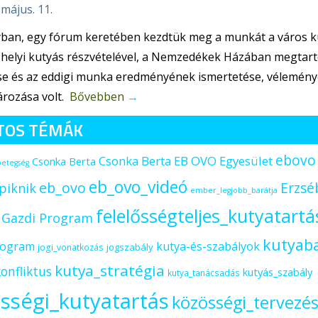
 május. 11.
ban, egy fórum keretében kezdtük meg a munkát a város kut
 helyi kutyás részvételével, a Nemzedékek Házában megtart
se és az eddigi munka eredményének ismertetése, véleménye
rozása volt.
Bővebben
→
TOS TÉMÁK
ebovo
Csonka Berta EB OVO Egyesület
Csonka Berta
betegség
eb_ovo_videó
eb_ovo
Erzsé
piknik
ember_legjobb_barátja
felelősségteljes_kutyatartá
s Gazdi Program
kutyab
rogram
kutya-és-szabályok
jogszabály
jogi_vonatkozás
kutya_stratégia
onfliktus
kutyás_szabály
kutya_tanácsadás
sségi_kutyatartás
közösségi_tervezé