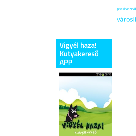
parkhasznál
városl
Vigyél haza!
Kutyakereső
APP