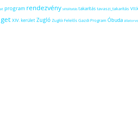
rendezvény
program
VII.
takarítás
tavaszi_takarítás
at
sétáltatás
iget
Zugló
Óbuda
XIV. kerület
Zuglói Felelős Gazdi Program
állatorvo