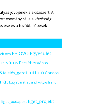
yás jövőjének alakításáért. A
ott esemény célja a közösség
zése és a további lépések
EB OVO Egyesület
eb ovo
betváros
Erzsébetváros
s
futtató
felelős_gazdi
Gondos
arát
kutyastrand
kutyabarát_strand
s
liget_projekt
liget_budapest