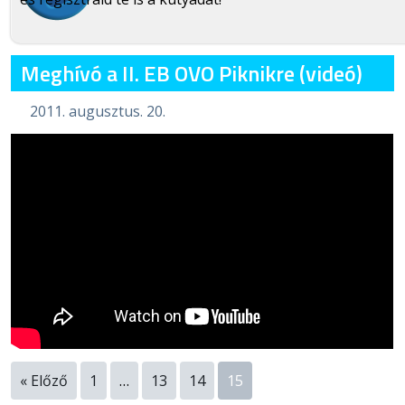
Meghívó a II. EB OVO Piknikre (videó)
2011. augusztus. 20.
« Előző
1
…
13
14
15