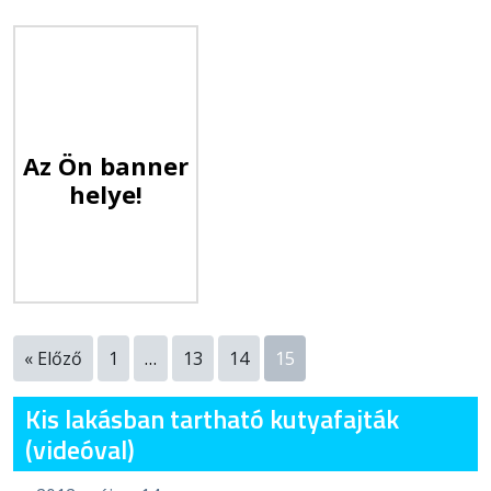
Az Ön banner
helye!
« Előző
1
…
13
14
15
Kis lakásban tartható kutyafajták
(videóval)