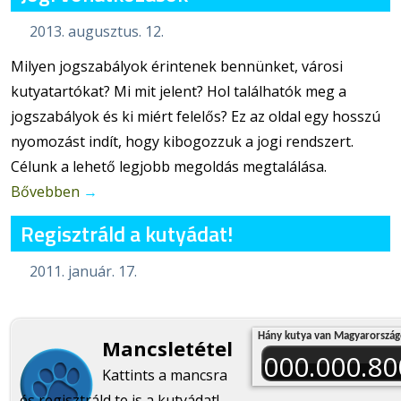
2013. augusztus. 12.
Milyen jogszabályok érintenek bennünket, városi
kutyatartókat? Mi mit jelent? Hol találhatók meg a
jogszabályok és ki miért felelős? Ez az oldal egy hosszú
nyomozást indít, hogy kibogozzuk a jogi rendszert.
Célunk a lehető legjobb megoldás megtalálása.
Bővebben
→
Regisztráld a kutyádat!
2011. január. 17.
Hány kutya van Magyarorszá
Mancsletétel
000.000.80
Kattints a mancsra
és regisztráld te is a kutyádat!