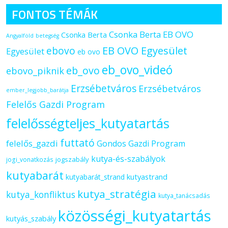
FONTOS TÉMÁK
Csonka Berta EB OVO
Csonka Berta
Angyalföld
betegség
ebovo
EB OVO Egyesület
Egyesület
eb ovo
eb_ovo_videó
eb_ovo
ebovo_piknik
Erzsébetváros
Erzsébetváros
ember_legjobb_barátja
Felelős Gazdi Program
felelősségteljes_kutyatartás
futtató
felelős_gazdi
Gondos Gazdi Program
kutya-és-szabályok
jogszabály
jogi_vonatkozás
kutyabarát
kutyastrand
kutyabarát_strand
kutya_stratégia
kutya_konfliktus
kutya_tanácsadás
közösségi_kutyatartás
kutyás_szabály