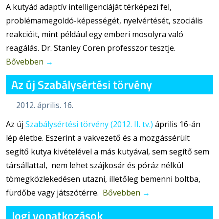
A kutyád adaptív intelligenciáját térképezi fel,
problémamegoldó-képességét, nyelvértését, szociális
reakcióit, mint például egy emberi mosolyra való
reagálás. Dr. Stanley Coren professzor tesztje.
Bővebben
→
Az új Szabálysértési törvény
2012. április. 16.
Az új
Szabálysértési törvény (2012. II. tv.)
április 16-án
lép életbe. Eszerint a vakvezető és a mozgássérült
segítő kutya kivételével a más kutyával, sem segítő sem
társállattal, nem lehet szájkosár és póráz nélkül
tömegközlekedésen utazni, illetőleg bemenni boltba,
fürdőbe vagy játszótérre.
Bővebben
→
Jogi vonatkozások