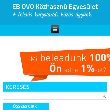
EB OVO Közhasznú Egyesület
A felelős kutyatartás közös ügyünk.
KERESÉS
ÖSSZES CIKK