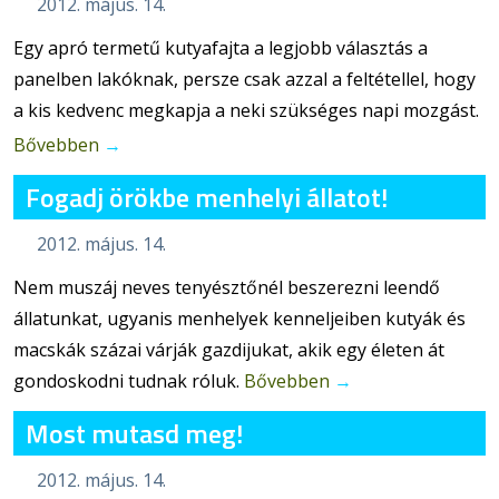
2012. május. 14.
Egy apró termetű kutyafajta a legjobb választás a
panelben lakóknak, persze csak azzal a feltétellel, hogy
a kis kedvenc megkapja a neki szükséges napi mozgást.
Bővebben
→
Fogadj örökbe menhelyi állatot!
2012. május. 14.
Nem muszáj neves tenyésztőnél beszerezni leendő
állatunkat, ugyanis menhelyek kenneljeiben kutyák és
macskák százai várják gazdijukat, akik egy életen át
gondoskodni tudnak róluk.
Bővebben
→
Most mutasd meg!
2012. május. 14.