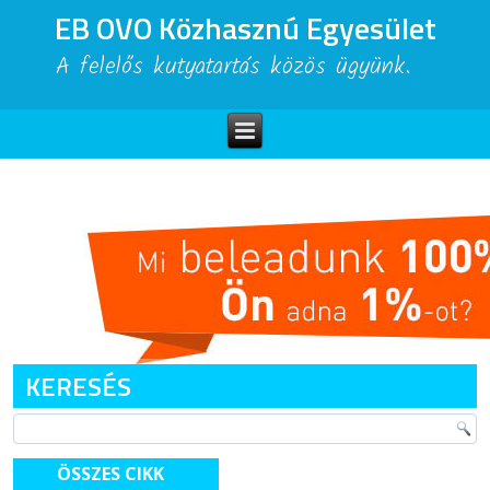
EB OVO Közhasznú Egyesület
A felelős kutyatartás közös ügyünk.
KERESÉS
ÖSSZES CIKK