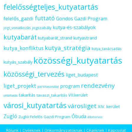
felelősségteljes_kutyatartás
futtató
felelős_gazdi
Gondos Gazdi Program
kutya-és-szabályok
jogszabály
jogi_vonatkozás
kutyabarát
kutyastrand
kutyabarát_strand
kutya_stratégia
kutya_konfliktus
kutya_tanácsadás
közösségi_kutyatartás
kutyás_szabály
közösségi_tervezés
liget_budapest
rendezvény
liget_projekt
program
parkhasználat
VII.kerület
takarítás
tavaszi_takarítás
sétáltatás
városi_kutyatartás
városliget
XIV. kerület
Zugló
Óbuda
Zuglói Felelős Gazdi Program
állatorvos
Rólunk
|
Civileknek
|
Önkormányzatoknak
|
Cégeknek
|
Kapcsolat