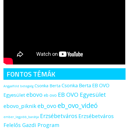
FONTOS TÉMÁK
Csonka Berta EB OVO
Csonka Berta
Angyalföld
betegség
ebovo
EB OVO Egyesület
Egyesület
eb ovo
eb_ovo_videó
eb_ovo
ebovo_piknik
Erzsébetváros
Erzsébetváros
ember_legjobb_barátja
Felelős Gazdi Program