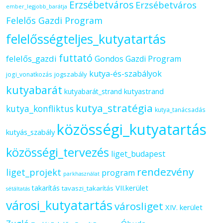
Erzsébetváros
Erzsébetváros
ember_legjobb_barátja
Felelős Gazdi Program
felelősségteljes_kutyatartás
futtató
felelős_gazdi
Gondos Gazdi Program
kutya-és-szabályok
jogszabály
jogi_vonatkozás
kutyabarát
kutyastrand
kutyabarát_strand
kutya_stratégia
kutya_konfliktus
kutya_tanácsadás
közösségi_kutyatartás
kutyás_szabály
közösségi_tervezés
liget_budapest
rendezvény
liget_projekt
program
parkhasználat
VII.kerület
takarítás
tavaszi_takarítás
sétáltatás
városi_kutyatartás
városliget
XIV. kerület