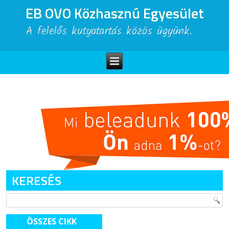
EB OVO Közhasznú Egyesület
A felelős kutyatartás közös ügyünk.
KERESÉS
ÖSSZES CIKK