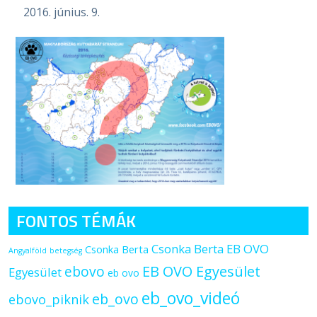
2016. június. 9.
FONTOS TÉMÁK
Csonka Berta EB OVO
Csonka Berta
Angyalföld
betegség
ebovo
EB OVO Egyesület
Egyesület
eb ovo
eb_ovo_videó
eb_ovo
ebovo_piknik