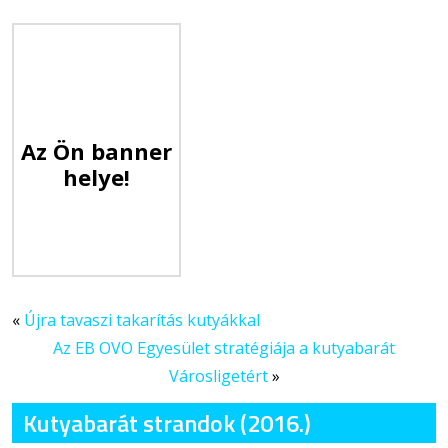
Az Ön banner
helye!
«
Újra tavaszi takarítás kutyákkal
Az EB OVO Egyesület stratégiája a kutyabarát
Városligetért
»
Kutyabarát strandok (2016.)