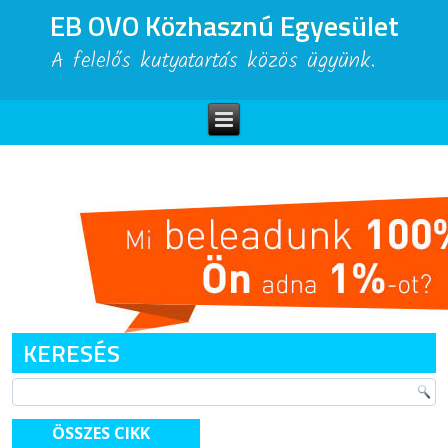
EB OVO Közhasznú Egyesület
A felelős kutyatartás közös ügyünk.
KERESÉS
ÖSSZES CIKK