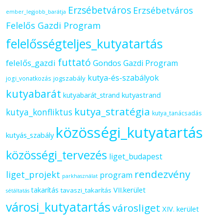
Erzsébetváros
Erzsébetváros
ember_legjobb_barátja
Felelős Gazdi Program
felelősségteljes_kutyatartás
futtató
felelős_gazdi
Gondos Gazdi Program
kutya-és-szabályok
jogszabály
jogi_vonatkozás
kutyabarát
kutyastrand
kutyabarát_strand
kutya_stratégia
kutya_konfliktus
kutya_tanácsadás
közösségi_kutyatartás
kutyás_szabály
közösségi_tervezés
liget_budapest
rendezvény
liget_projekt
program
parkhasználat
VII.kerület
takarítás
tavaszi_takarítás
sétáltatás
városi_kutyatartás
városliget
XIV. kerület