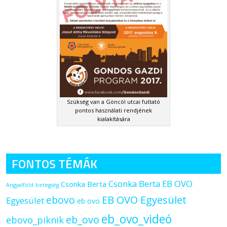
Szükség van a Göncöl utcai futtató
pontos használati rendjének
kialakítására
FONTOS TÉMÁK
Csonka Berta EB OVO
Csonka Berta
Angyalföld
betegség
ebovo
EB OVO Egyesület
Egyesület
eb ovo
eb_ovo_videó
eb_ovo
ebovo_piknik