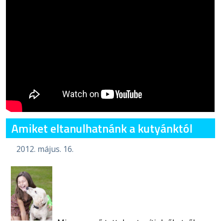
Amiket eltanulhatnánk a kutyánktól
2012. május. 16.