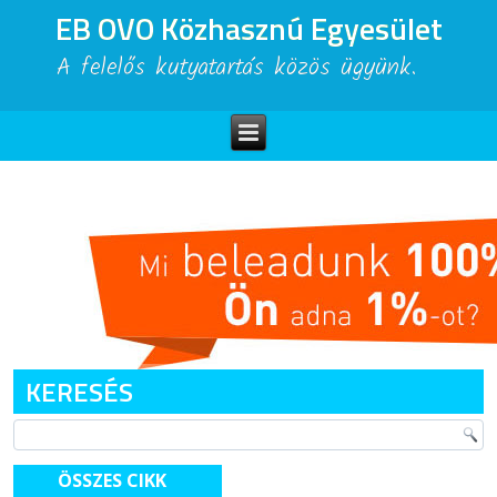
EB OVO Közhasznú Egyesület
A felelős kutyatartás közös ügyünk.
KERESÉS
ÖSSZES CIKK