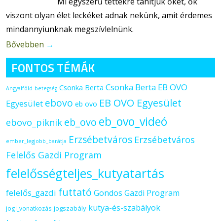
Mi egyszerű tettekre tanítjuk őket, ők
viszont olyan élet leckéket adnak nekünk, amit érdemes
mindannyiunknak megszívlelnünk.
Bővebben
→
FONTOS TÉMÁK
Csonka Berta EB OVO
Csonka Berta
Angyalföld
betegség
ebovo
EB OVO Egyesület
Egyesület
eb ovo
eb_ovo_videó
eb_ovo
ebovo_piknik
Erzsébetváros
Erzsébetváros
ember_legjobb_barátja
Felelős Gazdi Program
felelősségteljes_kutyatartás
futtató
felelős_gazdi
Gondos Gazdi Program
kutya-és-szabályok
jogszabály
jogi_vonatkozás