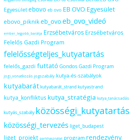
ebovo
EB OVO Egyesület
Egyesület
eb ovo
eb_ovo_videó
eb_ovo
ebovo_piknik
Erzsébetváros
Erzsébetváros
ember_legjobb_barátja
Felelős Gazdi Program
felelősségteljes_kutyatartás
futtató
felelős_gazdi
Gondos Gazdi Program
kutya-és-szabályok
jogszabály
jogi_vonatkozás
kutyabarát
kutyastrand
kutyabarát_strand
kutya_stratégia
kutya_konfliktus
kutya_tanácsadás
közösségi_kutyatartás
kutyás_szabály
közösségi_tervezés
liget_budapest
rendezvény
liget_projekt
program
parkhasználat