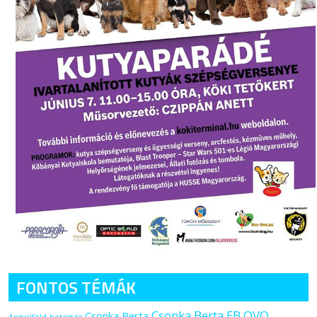
FONTOS TÉMÁK
Csonka Berta EB OVO
Csonka Berta
Angyalföld
betegség