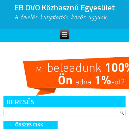
EB OVO Közhasznú Egyesület
A felelős kutyatartás közös ügyünk.
KERESÉS
ÖSSZES CIKK