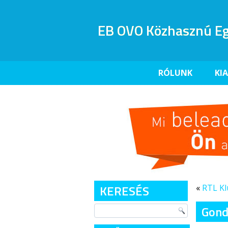
EB OVO Közhasznú Eg
RÓLUNK
KI
KERESÉS
«
RTL Kl
Gond