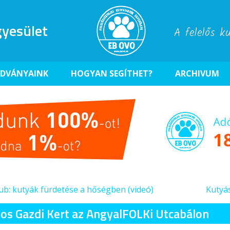
yesület
A felelős k
ADVÁNYAINK
HOGYAN SEGÍTHET?
ARCHIVUM
ub: kutyák fürdetése a hőségben (videó)
Kutyás
os Gazdi Kert az AngyalFOLKi Utcabálon