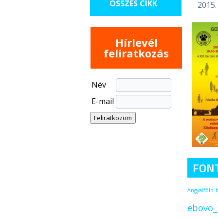
ÖSSZES CIKK
2015.
Hírlevél
feliratkozás
Név
E-mail
FON
Angyalföld
ebovo_