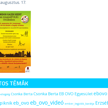
 augusztus. 17.
TOS TÉMÁK
ebovo
Csonka Berta EB OVO Egyesület
Csonka Berta
betegség
eb_ovo_videó
eb_ovo
Erzsé
piknik
ember_legjobb_barátja