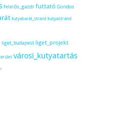
s
futtató
felelős_gazdi
Gondos
arát
kutyastrand
kutyabarát_strand
s
liget_projekt
liget_budapest
városi_kutyatartás
kerület
s