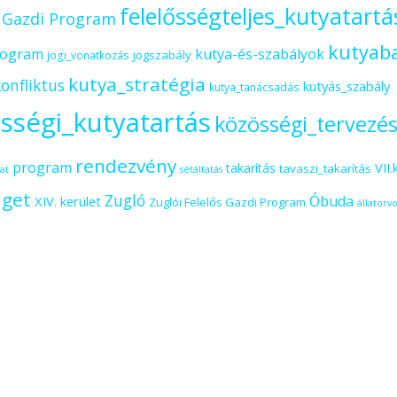
felelősségteljes_kutyatartá
s Gazdi Program
kutyab
rogram
kutya-és-szabályok
jogszabály
jogi_vonatkozás
kutya_stratégia
onfliktus
kutyás_szabály
kutya_tanácsadás
sségi_kutyatartás
közösségi_tervezé
rendezvény
program
VII.
takarítás
tavaszi_takarítás
at
sétáltatás
iget
Zugló
Óbuda
XIV. kerület
Zuglói Felelős Gazdi Program
állatorvo