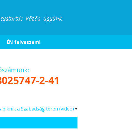
utyatartás közös ügyünk.
ÉN felveszem!
 piknik a Szabadság téren (videó)
»