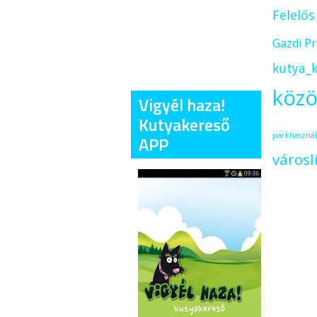
Felelő
Gazdi P
kutya_k
közö
Vigyél haza!
Kutyakereső
parkhasznál
APP
városl