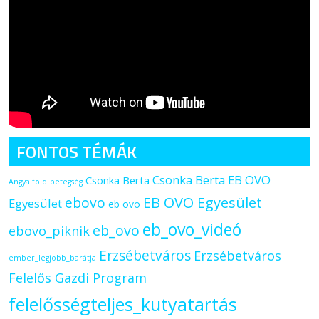
FONTOS TÉMÁK
Csonka Berta EB OVO
Csonka Berta
Angyalföld
betegség
ebovo
EB OVO Egyesület
Egyesület
eb ovo
eb_ovo_videó
eb_ovo
ebovo_piknik
Erzsébetváros
Erzsébetváros
ember_legjobb_barátja
Felelős Gazdi Program
felelősségteljes_kutyatartás