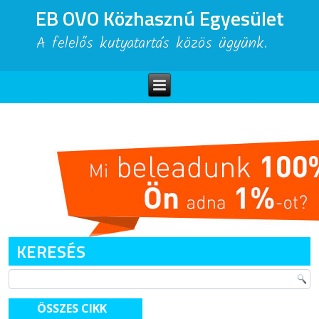
EB OVO Közhasznú Egyesület
A felelős kutyatartás közös ügyünk.
KERESÉS
ÖSSZES CIKK