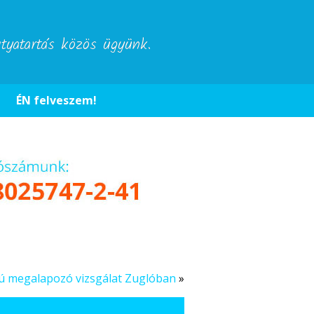
utyatartás közös ügyünk.
ÉN felveszem!
tú megalapozó vizsgálat Zuglóban
»