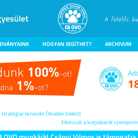
yesület
A felelős k
ADVÁNYAINK
HOGYAN SEGÍTHET?
ARCHIVUM
 stratégiai tervezés Óbudán (videó)
Elkészült a kutyabarát szempon
B OVO munkáját Csányi Vilmos is támogatja