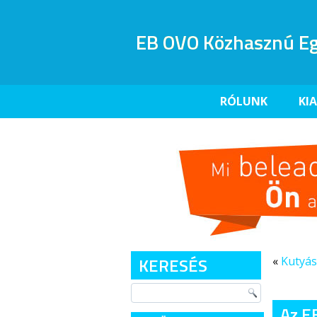
EB OVO Közhasznú Eg
RÓLUNK
KI
KERESÉS
«
Kutyás
Az E