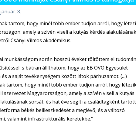
január. 8.
ak tartom, hogy minél több ember tudjon arról, hogy létezik
szágon, amely a szívén viseli a kutyás kérdés alakulásának 
etről Csányi Vilmos akadémikus.
iai munkásságom során hosszú éveket töltöttem el tudomán
sítéssel, s bátran állíthatom, hogy az EB OVO Egyesület
 és a saját tevékenységem között látok párhuzamot. (…)
k tartom, hogy minél több ember tudjon arról, hogy létezi
vil szervezet Magyarországon, amely a szívén viseli a kutyás
lakulásának sorsát, és hat éve segíti a családtagként tartott
letforma békés beilleszkedését a meglévő, és a változó
mi, valamint infrastrukturális keretekbe.”