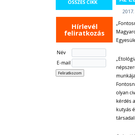
ÖSSZES CIKK
2017. 
„Fontosn
Hírlevél
feliratkozás
Magyaror
Egyesül
Név
„Etológ
E-mail
népszerű
munkája
Fontosna
olyan ci
kérdés a
kutyás é
társadal