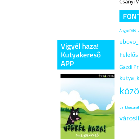
Csányi V
FON
Angyalföld
ebovo_
Vigyél haza!
Kutyakereső
Felelő
APP
Gazdi P
kutya_k
közö
parkhasznál
városl