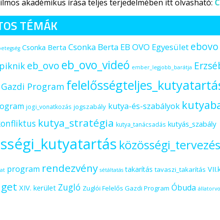
ilmos akadémikus írása teljes terjedelmében itt olvasható:
C
TOS TÉMÁK
ebovo
Csonka Berta EB OVO Egyesület
Csonka Berta
betegség
eb_ovo_videó
eb_ovo
Erzsé
piknik
ember_legjobb_barátja
felelősségteljes_kutyatartá
s Gazdi Program
kutyab
rogram
kutya-és-szabályok
jogszabály
jogi_vonatkozás
kutya_stratégia
onfliktus
kutyás_szabály
kutya_tanácsadás
sségi_kutyatartás
közösségi_tervezé
rendezvény
program
VII.
takarítás
tavaszi_takarítás
at
sétáltatás
iget
Zugló
Óbuda
XIV. kerület
Zuglói Felelős Gazdi Program
állatorvo