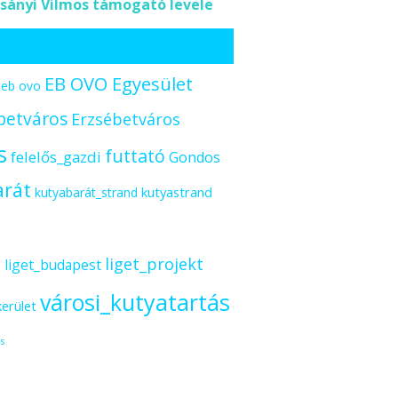
sányi Vilmos támogató levele
EB OVO Egyesület
eb ovo
betváros
Erzsébetváros
s
futtató
felelős_gazdi
Gondos
arát
kutyastrand
kutyabarát_strand
s
liget_projekt
liget_budapest
városi_kutyatartás
kerület
s