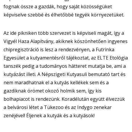
fognak össze a gazdák, hogy saját közösségüket
képviselve szebbé és élhetőbbé tegyék környezetüket.
Az ide pikniken több szervezet is képviseli magát, így a
Vigyél Haza Alapítvány, akiknek köszönhetően ingyenes
chipregisztráció is lesz a rendezvényen, a Futrinka
Egyesület a kutyamentésről tájékoztat, az ELTE Etológia
tanszék pedig a tudományos hátteret mutatja be, ami a
kutyázást illeti. A Népszigeti Kutyasuli bemutató tart és
nem maradhatnak el a kutyás kellékek sem és a
gazdiknak örömet okozó holmik sem, így kis
bolhapiacot is rendezünk. Koradélután együtt élvezzük
a belvárosi létet a Tükezoo és az Indygo zenekar
zenéjével! Éljenek a kutyák és a kutyások!