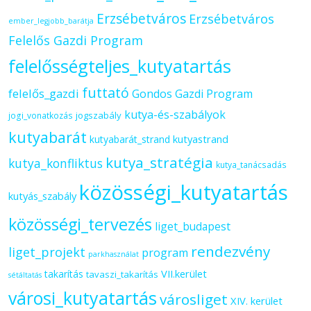
Erzsébetváros
Erzsébetváros
ember_legjobb_barátja
Felelős Gazdi Program
felelősségteljes_kutyatartás
futtató
felelős_gazdi
Gondos Gazdi Program
kutya-és-szabályok
jogszabály
jogi_vonatkozás
kutyabarát
kutyastrand
kutyabarát_strand
kutya_stratégia
kutya_konfliktus
kutya_tanácsadás
közösségi_kutyatartás
kutyás_szabály
közösségi_tervezés
liget_budapest
rendezvény
liget_projekt
program
parkhasználat
VII.kerület
takarítás
tavaszi_takarítás
sétáltatás
városi_kutyatartás
városliget
XIV. kerület