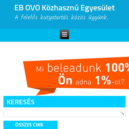
EB OVO Közhasznú Egyesület
A felelős kutyatartás közös ügyünk.
KERESÉS
ÖSSZES CIKK