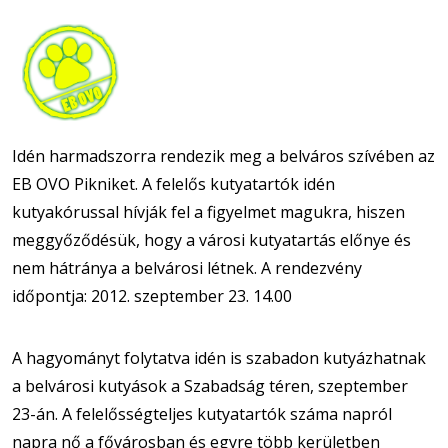
Idén harmadszorra rendezik meg a belváros szívében az
EB OVO Pikniket. A felelős kutyatartók idén
kutyakórussal hívják fel a figyelmet magukra, hiszen
meggyőződésük, hogy a városi kutyatartás előnye és
nem hátránya a belvárosi létnek. A rendezvény
időpontja: 2012. szeptember 23. 14.00
A hagyományt folytatva idén is szabadon kutyázhatnak
a belvárosi kutyások a Szabadság téren, szeptember
23-án. A felelősségteljes kutyatartók száma napról
napra nő a fővárosban és egyre több kerületben