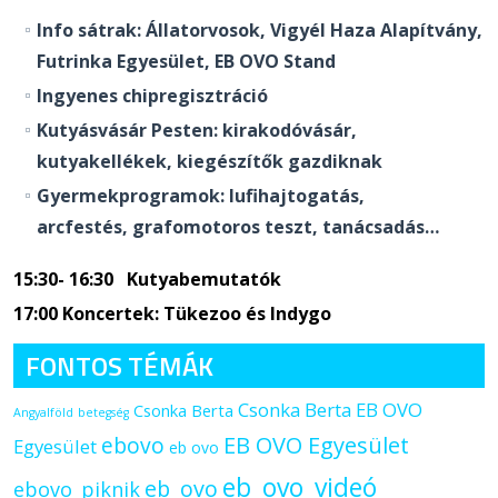
Info sátrak: Állatorvosok, Vigyél Haza Alapítvány,
Futrinka Egyesület, EB OVO Stand
Ingyenes chipregisztráció
Kutyásvásár Pesten: kirakodóvásár,
kutyakellékek, kiegészítők gazdiknak
Gyermekprogramok: lufihajtogatás,
arcfestés, grafomotoros teszt, tanácsadás…
15:30- 16:30 Kutyabemutatók
17:00 Koncertek: Tükezoo és Indygo
FONTOS TÉMÁK
Csonka Berta EB OVO
Csonka Berta
Angyalföld
betegség
ebovo
EB OVO Egyesület
Egyesület
eb ovo
eb_ovo_videó
eb_ovo
ebovo_piknik