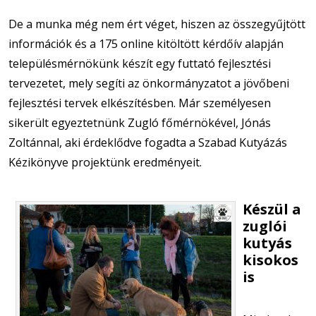
De a munka még nem ért véget, hiszen az összegyűjtött
információk és a 175 online kitöltött kérdőív alapján
településmérnökünk készít egy futtató fejlesztési
tervezetet, mely segíti az önkormányzatot a jövőbeni
fejlesztési tervek elkészítésben. Már személyesen
sikerült egyeztetnünk Zugló főmérnökével, Jónás
Zoltánnal, aki érdeklődve fogadta a Szabad Kutyázás
Kézikönyve projektünk eredményeit.
Készül a
zuglói
kutyás
kisokos
is