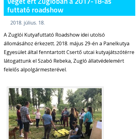
Véget ért Zuglóban a 2017-18-as
futtató roadshow
2018. július. 18.
A Zuglói Kutyafuttató Roadshow idei utolsó
állomásához érkezett. 2018. május 29-én a Panelkutya
Egyesület által fenntartott Csertő utcai kutyajátszótérre
látogattunk el Szabó Rebeka, Zugló állatvédelemért
felelős alpolgármesterével.