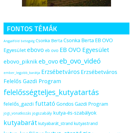
FONTOS TÉMÁK
Csonka Berta EB OVO
Csonka Berta
Angyalföld
betegség
ebovo
EB OVO Egyesület
Egyesület
eb ovo
eb_ovo_videó
eb_ovo
ebovo_piknik
Erzsébetváros
Erzsébetváros
ember_legjobb_barátja
Felelős Gazdi Program
felelősségteljes_kutyatartás
futtató
felelős_gazdi
Gondos Gazdi Program
kutya-és-szabályok
jogszabály
jogi_vonatkozás
kutyabarát
kutyastrand
kutyabarát_strand