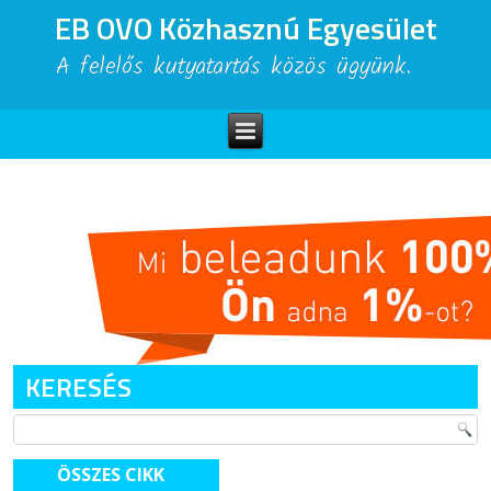
EB OVO Közhasznú Egyesület
A felelős kutyatartás közös ügyünk.
KERESÉS
ÖSSZES CIKK