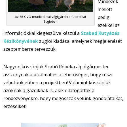
Mindezek
mellett
pedig
Az EB OVO munkatársai végigjárták a futtatókat
Zuglóban
ezekkel az
információkkal kiegészülve készül a
Szabad Kutyázás
Kézikönyvének
zuglói kiadása, amelynek megjelenését
szeptemberre tervezzük.
Nagyon köszönjük Szabó Rebeka alpolgármester
asszonynak a bizalmat és a lehetőséget, hogy részt
vehetünk ebben a projektben! Valamint köszönjük
azoknak a gazdiknak is, akik ellátogattak a
rendezvényekre, hogy megosszák velünk gondolataikat,
érzéseiket!