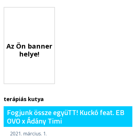
Az Ön banner
helye!
terápiás kutya
Fogjunk össze együTT! Kuckó feat. EB
OVO x Ádány Timi
2021. március. 1.