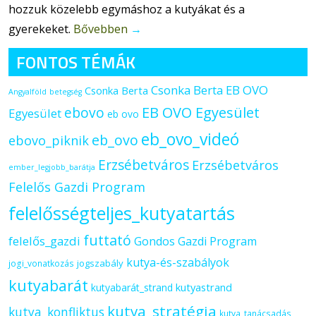
hozzuk közelebb egymáshoz a kutyákat és a
gyerekeket.
Bővebben
→
FONTOS TÉMÁK
Csonka Berta EB OVO
Csonka Berta
Angyalföld
betegség
ebovo
EB OVO Egyesület
Egyesület
eb ovo
eb_ovo_videó
eb_ovo
ebovo_piknik
Erzsébetváros
Erzsébetváros
ember_legjobb_barátja
Felelős Gazdi Program
felelősségteljes_kutyatartás
futtató
felelős_gazdi
Gondos Gazdi Program
kutya-és-szabályok
jogszabály
jogi_vonatkozás
kutyabarát
kutyastrand
kutyabarát_strand
kutya_stratégia
kutya_konfliktus
kutya_tanácsadás