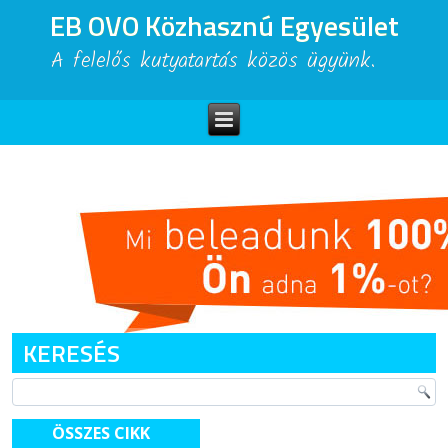
EB OVO Közhasznú Egyesület
A felelős kutyatartás közös ügyünk.
KERESÉS
ÖSSZES CIKK