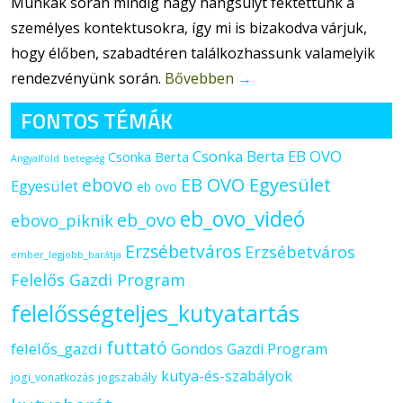
Munkák során mindig nagy hangsúlyt fektettünk a
személyes kontektusokra, így mi is bizakodva várjuk,
hogy élőben, szabadtéren találkozhassunk valamelyik
rendezvényünk során.
Bővebben
→
FONTOS TÉMÁK
Csonka Berta EB OVO
Csonka Berta
Angyalföld
betegség
ebovo
EB OVO Egyesület
Egyesület
eb ovo
eb_ovo_videó
eb_ovo
ebovo_piknik
Erzsébetváros
Erzsébetváros
ember_legjobb_barátja
Felelős Gazdi Program
felelősségteljes_kutyatartás
futtató
felelős_gazdi
Gondos Gazdi Program
kutya-és-szabályok
jogszabály
jogi_vonatkozás