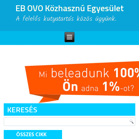
EB OVO Közhasznú Egyesület
A felelős kutyatartás közös ügyünk.
KERESÉS
ÖSSZES CIKK