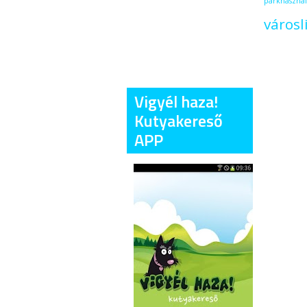
parkhasznál
városl
Vigyél haza!
Kutyakereső
APP