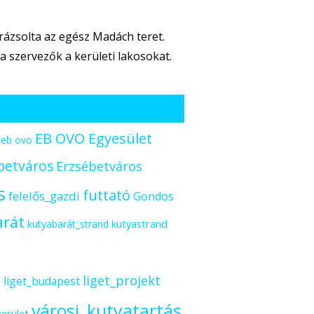
rázsolta az egész Madách teret.
 szervezők a kerületi lakosokat.
EB OVO Egyesület
eb ovo
betváros
Erzsébetváros
s
futtató
felelős_gazdi
Gondos
arát
kutyastrand
kutyabarát_strand
s
liget_projekt
liget_budapest
városi_kutyatartás
kerület