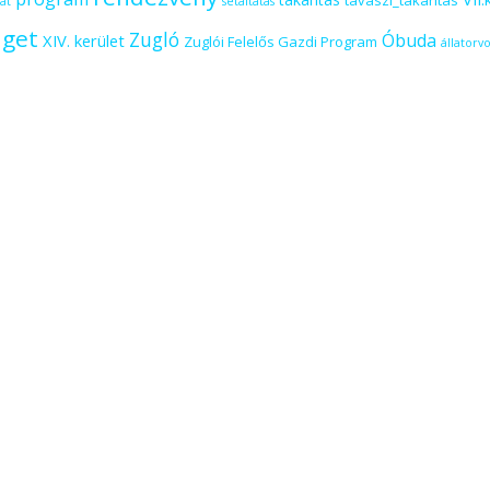
tavaszi_takarítás
at
sétáltatás
iget
Zugló
Óbuda
XIV. kerület
Zuglói Felelős Gazdi Program
állatorvo