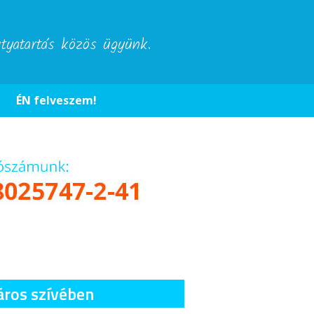
utyatartás közös ügyünk.
ÉN felveszem!
áros szívében