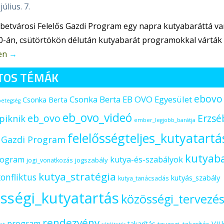
július. 7.
betvárosi Felelős Gazdi Program egy napra kutyabaráttá va
0-án, csütörtökön délután kutyabarát programokkal várták a
en
→
TOS TÉMÁK
ebovo
Csonka Berta EB OVO Egyesület
Csonka Berta
betegség
eb_ovo_videó
eb_ovo
Erzsé
piknik
ember_legjobb_barátja
felelősségteljes_kutyatartá
s Gazdi Program
kutyab
rogram
kutya-és-szabályok
jogszabály
jogi_vonatkozás
kutya_stratégia
onfliktus
kutyás_szabály
kutya_tanácsadás
sségi_kutyatartás
közösségi_tervezé
rendezvény
program
VII.
takarítás