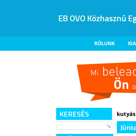
EB OVO Közhasznú Eg
RÓLUNK
KI
KERESÉS
kutyás
Júni