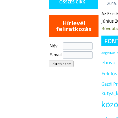
ÖSSZES CIKK
2019. 
Az Erzsé
Június 2
Hírlevél
feliratkozás
Bővebb
FON
Név
Angyalföld
E-mail
ebovo_
Felelő
Gazdi P
kutya_k
közö