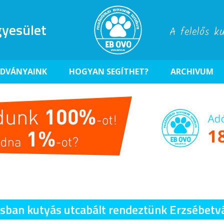
yesület
A felelős k
ADVÁNYAINK
HOGYAN SEGÍTHET?
ARCHIVUM
usban kutyás utcabált rendeztünk Erzsébetv