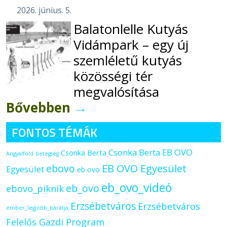
2026. június. 5.
Balatonlelle Kutyás
Vidámpark – egy új
szemléletű kutyás
közösségi tér
megvalósítása
Bővebben
→
FONTOS TÉMÁK
Csonka Berta EB OVO
Csonka Berta
Angyalföld
betegség
ebovo
EB OVO Egyesület
Egyesület
eb ovo
eb_ovo_videó
eb_ovo
ebovo_piknik
Erzsébetváros
Erzsébetváros
ember_legjobb_barátja
Felelős Gazdi Program