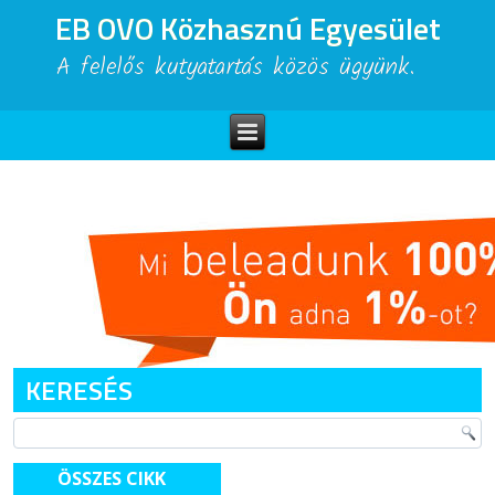
EB OVO Közhasznú Egyesület
A felelős kutyatartás közös ügyünk.
KERESÉS
ÖSSZES CIKK