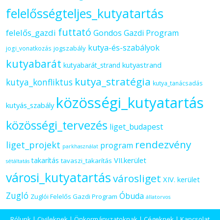
felelősségteljes_kutyatartás
futtató
felelős_gazdi
Gondos Gazdi Program
kutya-és-szabályok
jogszabály
jogi_vonatkozás
kutyabarát
kutyastrand
kutyabarát_strand
kutya_stratégia
kutya_konfliktus
kutya_tanácsadás
közösségi_kutyatartás
kutyás_szabály
közösségi_tervezés
liget_budapest
rendezvény
liget_projekt
program
parkhasználat
VII.kerület
takarítás
tavaszi_takarítás
sétáltatás
városi_kutyatartás
városliget
XIV. kerület
Zugló
Óbuda
Zuglói Felelős Gazdi Program
állatorvos
Rólunk
|
Civileknek
|
Önkormányzatoknak
|
Cégeknek
|
Kapcsolat