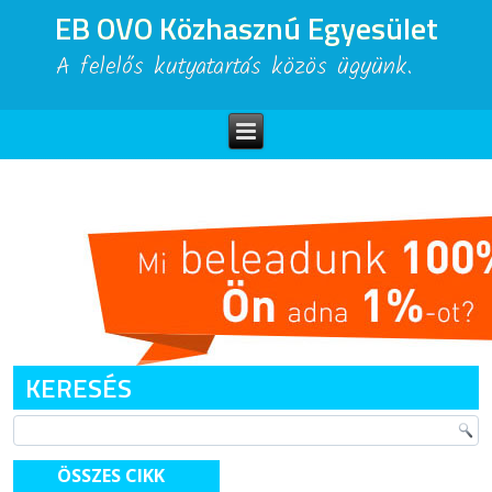
EB OVO Közhasznú Egyesület
A felelős kutyatartás közös ügyünk.
KERESÉS
ÖSSZES CIKK