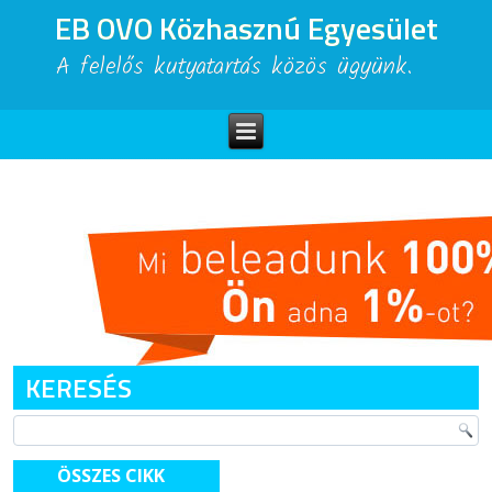
EB OVO Közhasznú Egyesület
A felelős kutyatartás közös ügyünk.
KERESÉS
ÖSSZES CIKK