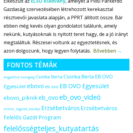
Elkészült az
ELSŐ kiadvány
, amelyet a Pilisi Parkerdő
Gazdaság szervezésében létrehozott kerekasztal
résztvevői javaslata alapján, a PPRT állított össze. Bár
ebben még kevés olyan gondolatot találunk, amely
nekünk, kutyásoknak is nyitott teret hagy, de a jó irányt
megtaláltuk. Részesei voltunk az egyeztetésnek, és
azon dolgozunk, hogy legyen folytatás.
Bővebben
→
FONTOS TÉMÁK
Csonka Berta EB OVO
Csonka Berta
Angyalföld
betegség
ebovo
EB OVO Egyesület
Egyesület
eb ovo
eb_ovo_videó
eb_ovo
ebovo_piknik
Erzsébetváros
Erzsébetváros
ember_legjobb_barátja
Felelős Gazdi Program
felelősségteljes_kutyatartás