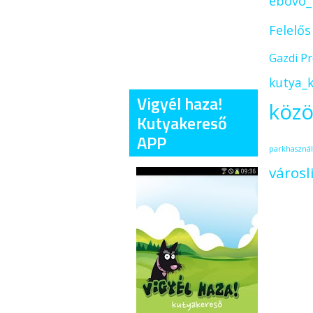
ebovo_
Felelő
Gazdi P
kutya_k
Vigyél haza!
közö
Kutyakereső
APP
parkhasznál
városl