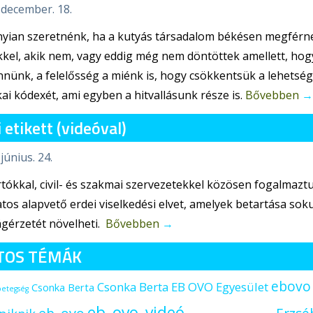
 december. 18.
yian szeretnénk, ha a kutyás társadalom békésen megférne
el, akik nem, vagy eddig még nem döntöttek amellett, hogy
nnünk, a felelősség a miénk is, hogy csökkentsük a lehetsé
ai kódexét, ami egyben a hitvallásunk része is.
Bővebben
→
 etikett (videóval)
június. 24.
tókkal, civil- és szakmai szervezetekkel közösen fogalmaztu
tos alapvető erdei viselkedési elvet, amelyek betartása so
ágérzetét növelheti.
Bővebben
→
TOS TÉMÁK
ebovo
Csonka Berta EB OVO Egyesület
Csonka Berta
betegség
eb_ovo_videó