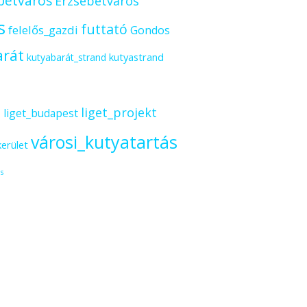
betváros
Erzsébetváros
s
futtató
felelős_gazdi
Gondos
arát
kutyastrand
kutyabarát_strand
s
liget_projekt
liget_budapest
városi_kutyatartás
kerület
s