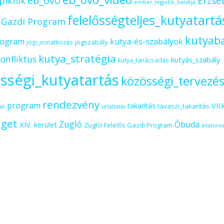
eb_ovo
Erzsé
piknik
ember_legjobb_barátja
felelősségteljes_kutyatartá
s Gazdi Program
kutyab
rogram
kutya-és-szabályok
jogszabály
jogi_vonatkozás
kutya_stratégia
onfliktus
kutyás_szabály
kutya_tanácsadás
sségi_kutyatartás
közösségi_tervezé
rendezvény
program
VII.
takarítás
tavaszi_takarítás
at
sétáltatás
iget
Zugló
Óbuda
XIV. kerület
Zuglói Felelős Gazdi Program
állatorvo