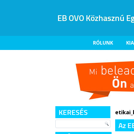
EB OVO Közhasznú Eg
RÓLUNK
KI
KERESÉS
etikai
Az E