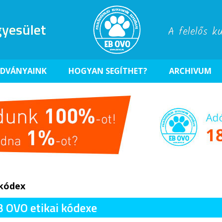
yesület
A felelős k
ADVÁNYAINK
HOGYAN SEGÍTHET?
ARCHIVUM
_kódex
B OVO etikai kódexe