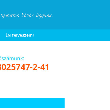
utyatartás közös ügyünk.
ÉN felveszem!