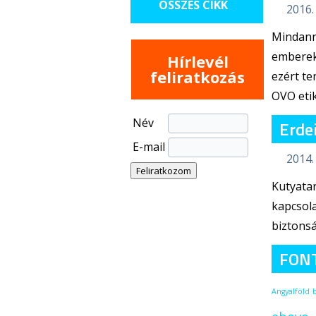
ÖSSZES CIKK
2016.
Mindann
emberekk
Hírlevél
feliratkozás
ezért te
OVO etik
Név
Erdei
E-mail
2014. 
Kutyatar
kapcsola
biztons
FON
Angyalföld