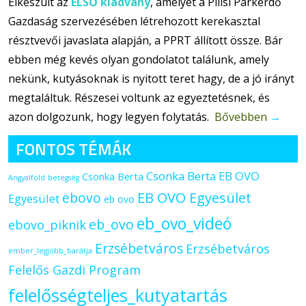
Elkészült az
ELSŐ kiadvány
, amelyet a Pilisi Parkerdő
Gazdaság szervezésében létrehozott kerekasztal
résztvevői javaslata alapján, a PPRT állított össze. Bár
ebben még kevés olyan gondolatot találunk, amely
nekünk, kutyásoknak is nyitott teret hagy, de a jó irányt
megtaláltuk. Részesei voltunk az egyeztetésnek, és
azon dolgozunk, hogy legyen folytatás.
Bővebben
→
FONTOS TÉMÁK
Csonka Berta EB OVO
Csonka Berta
Angyalföld
betegség
ebovo
EB OVO Egyesület
Egyesület
eb ovo
eb_ovo_videó
eb_ovo
ebovo_piknik
Erzsébetváros
Erzsébetváros
ember_legjobb_barátja
Felelős Gazdi Program
felelősségteljes_kutyatartás