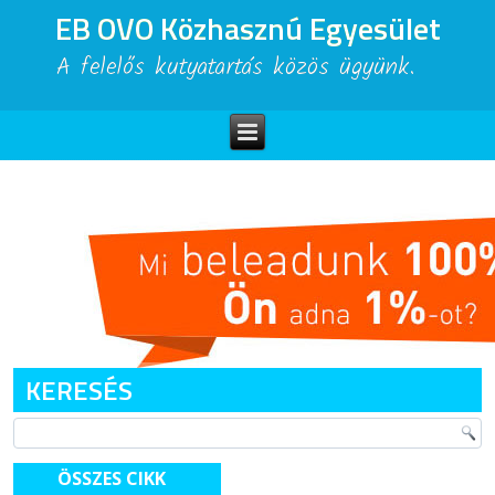
EB OVO Közhasznú Egyesület
A felelős kutyatartás közös ügyünk.
KERESÉS
ÖSSZES CIKK