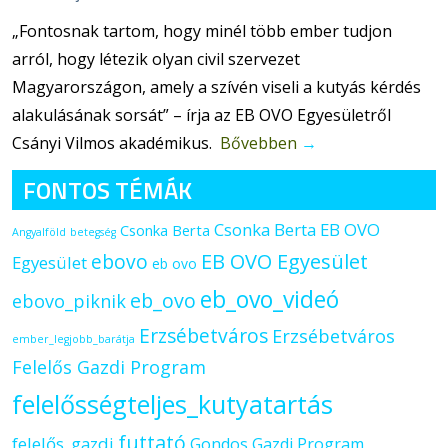
„Fontosnak tartom, hogy minél több ember tudjon
arról, hogy létezik olyan civil szervezet
Magyarországon, amely a szívén viseli a kutyás kérdés
alakulásának sorsát” – írja az EB OVO Egyesületről
Csányi Vilmos akadémikus.
Bővebben
→
FONTOS TÉMÁK
Csonka Berta EB OVO
Csonka Berta
Angyalföld
betegség
ebovo
EB OVO Egyesület
Egyesület
eb ovo
eb_ovo_videó
eb_ovo
ebovo_piknik
Erzsébetváros
Erzsébetváros
ember_legjobb_barátja
Felelős Gazdi Program
felelősségteljes_kutyatartás
futtató
felelős_gazdi
Gondos Gazdi Program