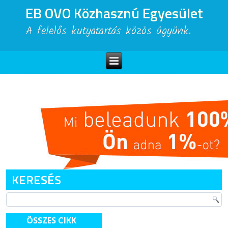
EB OVO Közhasznú Egyesület
A felelős kutyatartás közös ügyünk.
KERESÉS
ÖSSZES CIKK