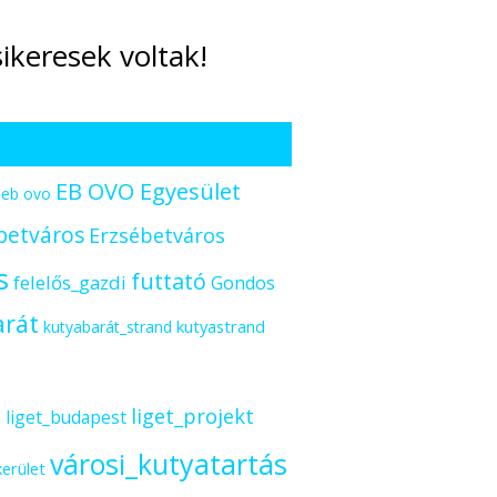
ikeresek voltak!
EB OVO Egyesület
eb ovo
betváros
Erzsébetváros
s
futtató
felelős_gazdi
Gondos
arát
kutyastrand
kutyabarát_strand
s
liget_projekt
liget_budapest
városi_kutyatartás
kerület