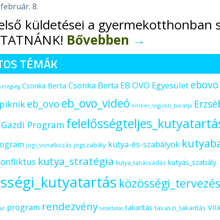
 február. 8.
első küldetései a gyermekotthonban s
YTATNÁNK!
Bővebben
→
TOS TÉMÁK
ebovo
Csonka Berta EB OVO Egyesület
Csonka Berta
betegség
eb_ovo_videó
eb_ovo
Erzsé
piknik
ember_legjobb_barátja
felelősségteljes_kutyatartá
s Gazdi Program
kutyab
rogram
kutya-és-szabályok
jogszabály
jogi_vonatkozás
kutya_stratégia
onfliktus
kutyás_szabály
kutya_tanácsadás
sségi_kutyatartás
közösségi_tervezé
rendezvény
program
VII.
takarítás
tavaszi_takarítás
at
sétáltatás