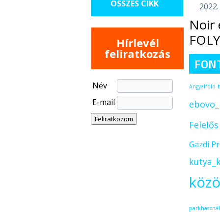
ÖSSZES CIKK
2022.
Noir 
FOL
Hírlevél
feliratkozás
FON
Név
Angyalföld
E-mail
ebovo_
Felelő
Gazdi P
kutya_k
közö
parkhasznál