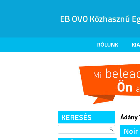
EB OVO Közhasznú Eg
RÓLUNK
KI
KERESÉS
Ádány
Noir