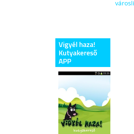
városl
Vigyél haza!
Kutyakereső
APP