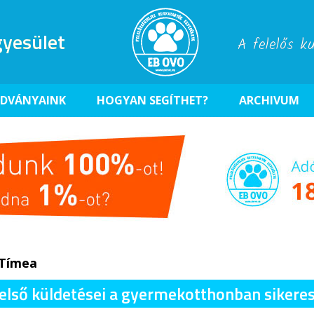
yesület
A felelős k
ADVÁNYAINK
HOGYAN SEGÍTHET?
ARCHIVUM
 Tímea
 első küldetései a gyermekotthonban sikeres