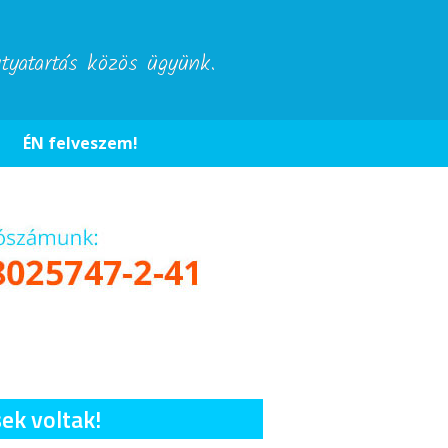
utyatartás közös ügyünk.
ÉN felveszem!
ek voltak!