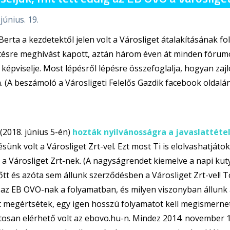
június. 19.
erta a kezdetektől jelen volt a Városliget átalakításának fo
tésre meghívást kapott, aztán három éven át minden fórum
 képviselje. Most lépésről lépésre összefoglalja, hogyan za
 (A beszámoló a Városligeti Felelős Gazdik facebook oldalán
2018. június 5-én)
hozták nyilvánosságra a javaslattét
sünk volt a Városliget Zrt-vel. Ezt most Ti is elolvashatjáto
t a Városliget Zrt-nek. (A nagyságrendet kiemelve a napi kut
lőtt és azóta sem állunk szerződésben a Városliget Zrt-vel!
az EB OVO-nak a folyamatban, és milyen viszonyban állunk a
 megértsétek, egy igen hosszú folyamatot kell megismernet
osan elérhető volt az ebovo.hu-n. Mindez 2014. november 1