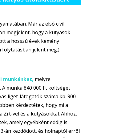
lyamatában. Már az első civil
on megjelent, hogy a kutyások
jlott a hosszú évek kemény
 folytatásban jelent meg.)
eli munkánkat
,
melyre
k. A munka 840 000 Ft költséget
yás liget-látogatók száma kb. 900
 Többen kérdeztétek, hogy mi a
 Zrt-vel és a kutyásokkal. Ahhoz,
ek, amely egyébként eddig is
3-án kezdődött, és holnaptól erről