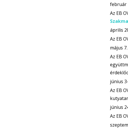
február 
Az EB OV
Szakma
április 2
Az EB OV
május 7.
Az EB OV
együttmű
érdeklőd
június 3-
Az EB OV
kutyatar
június 2
Az EB OV
szeptem