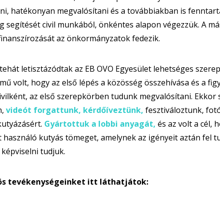
i, hatékonyan megvalósítani és a továbbiakban is fenntart
 segítését civil munkából, önkéntes alapon végezzük. A má
finanszírozását az önkormányzatok fedezik.
tehát letisztázódtak az EB OVO Egyesület lehetséges szerep
mű volt, hogy az első lépés a közösség összehívása és a figy
ivilként, az első szerepkörben tudunk megvalósítani. Ekk
n,
videót forgattunk, kérdőíveztünk
,
fesztiváloztunk, fot
kutyázásért.
Gyártottuk a lobbi anyagát
,
és az volt a cél,
t használó kutyás tömeget, amelynek az igényeit aztán fel tu
 képviselni tudjuk.
ös tevékenységeinket itt láthatjátok: