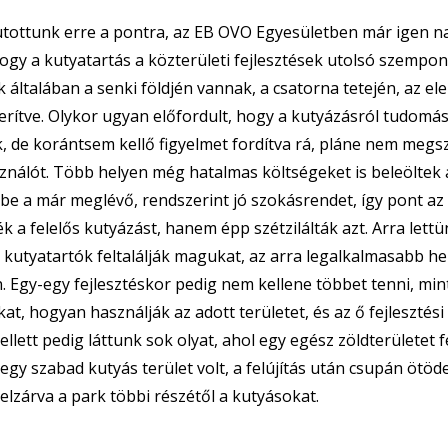
utottunk erre a pontra, az EB OVO Egyesületben már igen nag
hogy a kutyatartás a közterületi fejlesztések utolsó szempont
k általában a senki földjén vannak, a csatorna tetején, az el
erítve. Olykor ugyan előfordult, hogy a kutyázásról tudomás
, de korántsem kellő figyelmet fordítva rá, pláne nem megsz
nálót. Több helyen még hatalmas költségeket is beleöltek 
be a már meglévő, rendszerint jó szokásrendet, így pont az 
ék a felelős kutyázást, hanem épp szétzilálták azt. Arra let
 kutyatartók feltalálják magukat, az arra legalkalmasabb h
 Egy-egy fejlesztéskor pedig nem kellene többet tenni, mi
at, hogyan használják az adott területet, és az ő fejlesztési 
llett pedig láttunk sok olyat, ahol egy egész zöldterületet 
 egy szabad kutyás terület volt, a felújítás után csupán ötöde l
 elzárva a park többi részétől a kutyásokat.