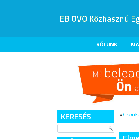
EB OVO Közhasznú Eg
RÓLUNK
KI
KERESÉS
«
Csonka
Elmes