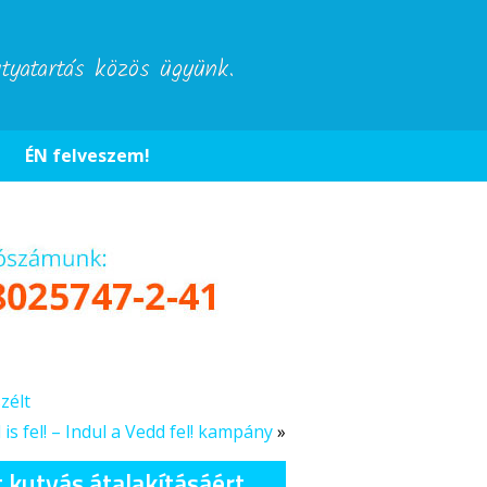
utyatartás közös ügyünk.
ÉN felveszem!
zélt
is fel! – Indul a Vedd fel! kampány
»
t kutyás átalakításáért