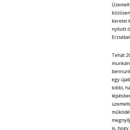
Üzemelt
közösen 
keretei 
nyitott 
Erzsébe
Tehát 20
munkána
bennünke
egy újab
lobbi, 
lépésben
üzemelte
működés,
megnyílj
is, hogy