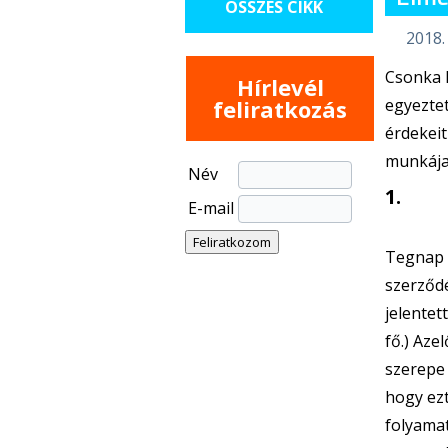
ÖSSZES CIKK
2018. 
Csonka B
Hírlevél
feliratkozás
egyezte
érdekeit
munkája.
Név
1.
E-mail
Tegnap (
szerződé
jelentet
fő.) Aze
szerepe 
hogy ezt
folyamat