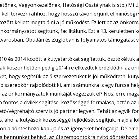
etőnek, Vagyonkezelőnek, Hatósági Osztálynak is stb.) Mi 
kell tervezni ahhoz, hogy hosszú távon érjünk el minőségi v
között kellett megtalálni a jó működést. Ez lett az az önko
önkormányzatot segítünk, facilitálunk. Ezt a 13. kerületben 
tvárosban, Óbudán és Zuglóban is folyamatos támogatást 
10 és 2014 között a kutyatartókat segítettük, ösztökéltük 
k köszönhetően pedig 2014-re elkezdtek érdeklődni az ön
t, hogy segítsük az ő szervezetüket is jól működtetni kuty
b szerepkör rajzolódott ki, ami számunkra is egy furcsa hel
ha az önkormányzatok munkáját végezzük el? Nos, erre maga
 fontos a civilek segítése, közösséggé formálása, aztán az
tő/végrehajtó szerv is jó partner legyen. Tehát az egyik fo
 ahol a kutyások közösséggé fejlődését segítjük, majd a lob
on a döntéshozó kapuja és az igényeket befogadja. De emel
 a bennünket behívó, az új szempontokra nyitó döntéshozó 