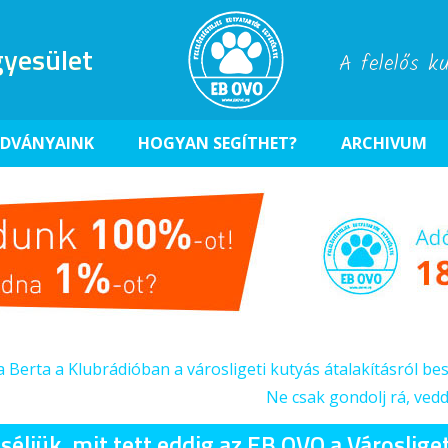
yesület
A felelős k
ADVÁNYAINK
HOGYAN SEGÍTHET?
ARCHIVUM
 Berta a Klubrádióban a városligeti kutyás átalakításról bes
Ne csak gondolj rá, vedd 
éljük, mit tett eddig az EB OVO a Városlige