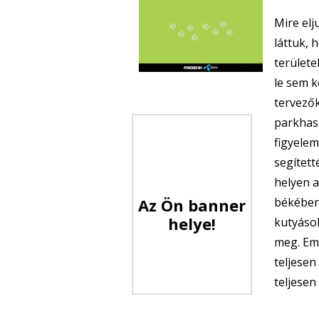
Mire elj
láttuk, 
területe
le sem k
tervezők
parkhasz
figyelem
segített
helyen a
Az Ön banner
békében.
helye!
kutyások
meg. Eme
teljesen
teljesen