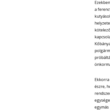
Ezekben 
a ferenc
kutyáso
helyzete
kötelező
kapcsola
Kőbánya 
polgárme
próbáltá
önkormán
Ekkorra 
észre, 
rendszer
egységei
egymás i