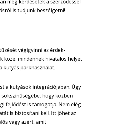
van még kérdésetek a szerződéssel
sról is tudjunk beszélgetni!
itűzését végigvinni az érdek-
ók közé, mindennek hivatalos helyet
 a kutyás parkhasználat.
st a kutyások integrációjában. Úgy
om sokszínűségébe, hogy közben
i fejlődést is támogatja. Nem elég
 is biztosítani kell. Itt jöhet az
lős vagy azért, amit