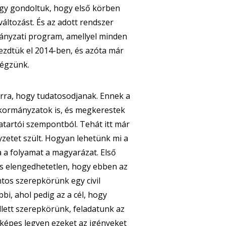
úgy gondoltuk, hogy első körben
áltozást. És az adott rendszer
rmányzati program, amellyel minden
kezdtük el 2014-ben, és azóta már
végzünk.
arra, hogy tudatosodjanak. Ennek a
kormányzatok is, és megkerestek
atartói szempontból. Tehát itt már
yzetet szült. Hogyan lehetünk mi a
 a folyamat a magyarázat. Első
 is elengedhetetlen, hogy ebben az
ntos szerepkörünk egy civil
bi, ahol pedig az a cél, hogy
lett szerepkörünk, feladatunk az
képes legyen ezeket az igényeket