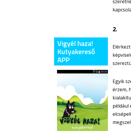
szeretné
kapcsola
2.
Vigyél haza!
Elérkezt
Kutyakereső
képvisel
APP
szereztü
Egyik sz
érzem, 
kialakít
például 
elcsépel
megszelíd