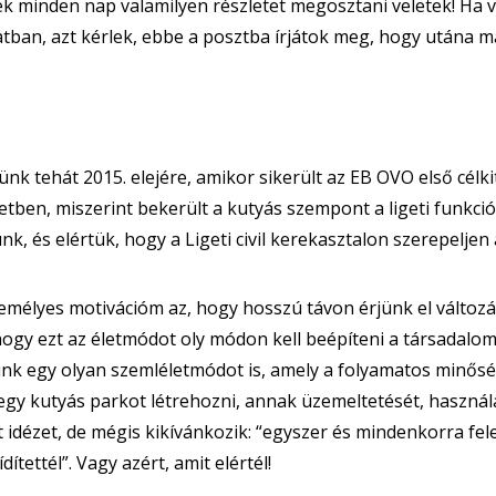
k minden nap valamilyen részletet megosztani veletek! Ha 
tban, azt kérlek, ebbe a posztba írjátok meg, hogy utána má
ünk tehát 2015. elejére, amikor sikerült az EB OVO első célk
etben, miszerint bekerült a kutyás szempont a ligeti funkci
nk, és elértük, hogy a Ligeti civil kerekasztalon szerepeljen
emélyes motivációm az, hogy hosszú távon érjünk el változá
hogy ezt az életmódot oly módon kell beépíteni a társadal
unk egy olyan szemléletmódot is, amely a folyamatos minőség
egy kutyás parkot létrehozni, annak üzemeltetését, használatát
t idézet, de mégis kikívánkozik: “egyszer és mindenkorra fele
ítettél”. Vagy azért, amit elértél!