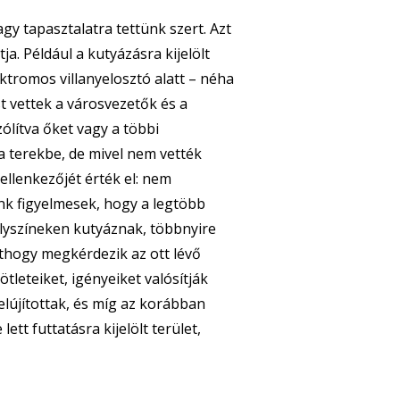
y tapasztalatra tettünk szert. Azt
ja. Például a kutyázásra kijelölt
ektromos villanyelosztó alatt – néha
t vettek a városvezetők és a
ólítva őket vagy a többi
a terekbe, de mivel nem vették
ellenkezőjét érték el: nem
tünk figyelmesek, hogy a legtöbb
elyszíneken kutyáznak, többnyire
nthogy megkérdezik az ott lévő
ötleteiket, igényeiket valósítják
felújítottak, és míg az korábban
ett futtatásra kijelölt terület,