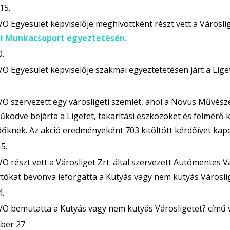
15.
O Egyesület képviselője meghívottként részt vett a Városlig
i Munkacsoport egyeztetésén.
0.
O Egyesület képviselője szakmai egyeztetetésen járt a Lige
O szervezett egy városligeti szemlét, ahol a Novus Művészeti
ködve bejárta a Ligetet, takarítási eszközöket és felmérő k
őknek. Az akció eredményeként 703 kitöltött kérdőívet kapo
5.
O részt vett a Városliget Zrt. által szervezett Autómentes Vá
tókat bevonva leforgatta a Kutyás vagy nem kutyás Városlige
4.
O bemutatta a Kutyás vagy nem kutyás Városligetet? című vi
ber 27.