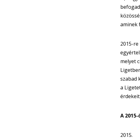
befogadn
közösség
aminek 
2015-re 
egyértel
melyet c
Ligetbe
szabad 
a Ligete
érdekeit
A 2015-
2015.