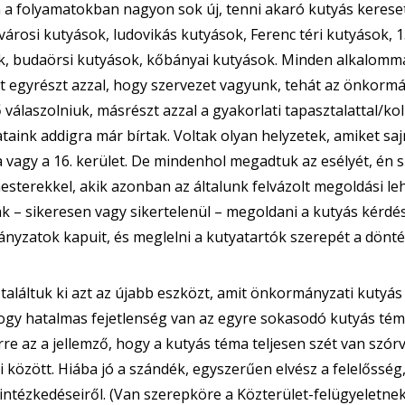
a folyamatokban nagyon sok új, tenni akaró kutyás kereset
városi kutyások, ludovikás kutyások, Ferenc téri kutyások, 13
k, budaörsi kutyások, kőbányai kutyások. Minden alkalomma
t egyrészt azzal, hogy szervezet vagyunk, tehát az önkorm
 válaszolniuk, másrészt azzal a gyakorlati tapasztalattal/kol
taink addigra már bírtak. Voltak olyan helyzetek, amiket sa
vagy a 16. kerület. De mindenhol megadtuk az esélyét, én 
sterekkel, akik azonban az általunk felvázolt megoldási le
k – sikeresen vagy sikertelenül – megoldani a kutyás kérdés
yzatok kapuit, és meglelni a kutyatartók szerepét a dönté
találtuk ki azt az újabb eszközt, amit önkormányzati kutyá
hogy hatalmas fejetlenség van az egyre sokasodó kutyás t
re az a jellemző, hogy a kutyás téma teljesen szét van szó
 között. Hiába jó a szándék, egyszerűen elvész a felelőss
ntézkedéseiről. (Van szerepköre a Közterület-felügyeletnek