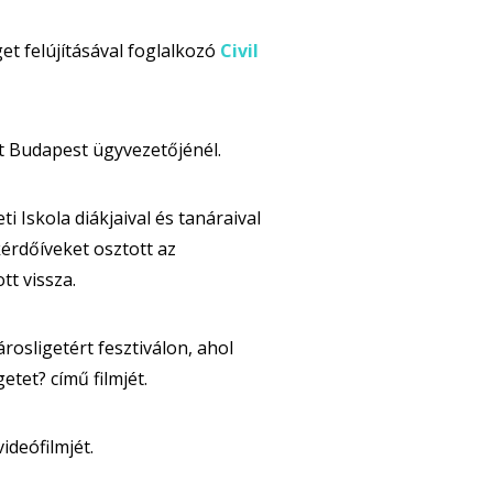
et felújításával foglalkozó
Civil
t Budapest ügyvezetőjénél.
 Iskola diákjaival és tanáraival
érdőíveket osztott az
tt vissza.
rosligetért fesztiválon, ahol
tet? című filmjét.
deófilmjét.