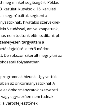
t meg minket segítségért. Például
. kerületi kutyások, 16. kerületi
l megpróbáltuk segíteni a
ányzatoknak, hivatalos szerveknek
lektív tudással, amivel csapatunk,
jnos nem tudtunk előmozdítani, pl.
személyesen tárgyaltam a
hetőség(ek)től eltérő módon
t. De sokszor sikerült megnyitni az
shozatali folyamatban.
s programnak hívunk. Úgy vettük
émában az önkormányzatoknál. A
rva az önkormányzatok szervezeti
ég, vagy egyszerűen nem tudnak
, a Városfejlesztőnek,